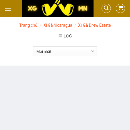
Skip
to
content
Trang chủ
Xì Gà Nicaragua
Xì Gà Drew Estate
/
/
LỌC