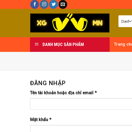
Skip
to
content
DANH MỤC SẢN PHẨM
Trang ch
ĐĂNG NHẬP
Tên tài khoản hoặc địa chỉ email
*
Mật khẩu
*