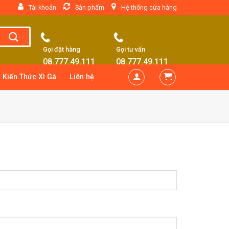
Tài khoản
Sản phẩm
Hệ thống cửa hàng
Gọi đặt hàng
Gọi tư vấn
08.777.49.111
08.777.49.111
Kiến Thức Xì Gà
Liên hệ