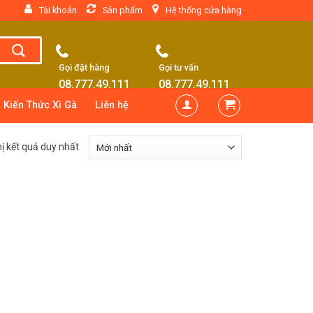
Tài khoản
Sản phẩm
Hệ thống cửa hàng
Gọi đặt hàng
Gọi tư vấn
08.777.49.111
08.777.49.111
Kiến Thức Xì Gà
Liên hệ
hị kết quả duy nhất