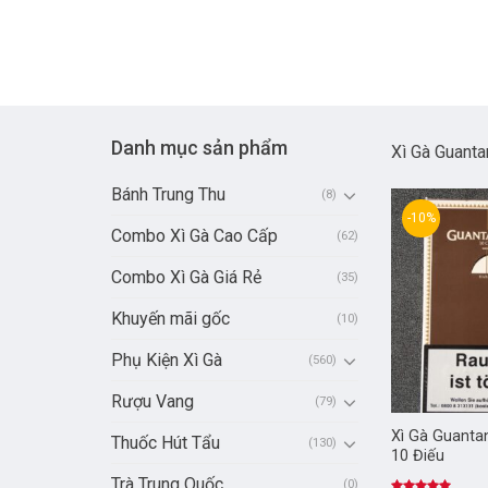
Danh mục sản phẩm
Xì Gà Guant
Bánh Trung Thu
(8)
-10%
Combo Xì Gà Cao Cấp
(62)
Combo Xì Gà Giá Rẻ
(35)
Khuyến mãi gốc
(10)
Phụ Kiện Xì Gà
(560)
Rượu Vang
(79)
Xì Gà Guanta
Thuốc Hút Tẩu
(130)
10 Điếu
Trà Trung Quốc
(0)