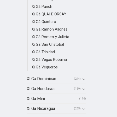
Xì Gà Punch
Xì Gà QUAI D'ORSAY
Xì Gà Quintero
Xì Gà Ramon Allones
Xì Gà Romeo y Julieta
Xì Gà San Cristobal
Xì Gà Trinidad
Xì Gà Vegas Robaina
Xì Gà Vegueros
Xì Gà Dominican
(244)
Xì Gà Honduras
(169)
Xì Gà Mini
(116)
Xì Gà Nicaragua
(265)