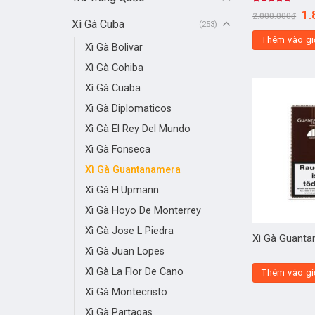
Được xếp
1.
2.000.000
₫
hạng
5.00
Xì Gà Cuba
(253)
5 sao
Thêm vào gi
Xì Gà Bolivar
Xì Gà Cohiba
Xì Gà Cuaba
Xì Gà Diplomaticos
Xì Gà El Rey Del Mundo
Xì Gà Fonseca
Xì Gà Guantanamera
Xì Gà H.Upmann
Xì Gà Hoyo De Monterrey
Xì Gà Jose L Piedra
Xì Gà Guanta
Xì Gà Juan Lopes
Xì Gà La Flor De Cano
Thêm vào gi
Xì Gà Montecristo
Xì Gà Partagas