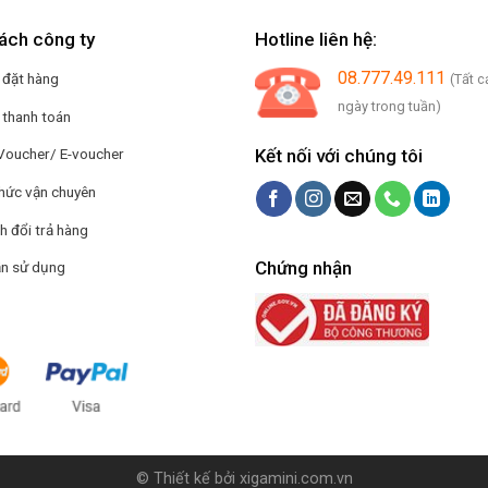
ách công ty
Hotline liên hệ:
08.777.49.111
 đặt hàng
(Tất c
ngày trong tuần)
 thanh toán
Kết nối với chúng tôi
Voucher/ E-voucher
hức vận chuyên
h đổi trả hàng
Chứng nhận
n sử dụng
© Thiết kế bởi
xigamini.com.vn