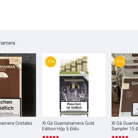
anamera
-23%
-31%
namera Cristales
Xì Gà Guantanamera Gold
Xì Gà Guant
Edition Hộp 5 Điếu
Sampler 15 