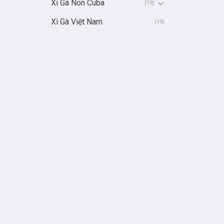
Xì Gà Non Cuba
(19)
Xì Gà Việt Nam
(19)