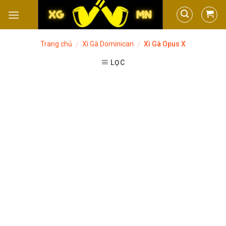
Skip
to
content
Trang chủ
Xì Gà Dominican
Xì Gà Opus X
/
/
LỌC