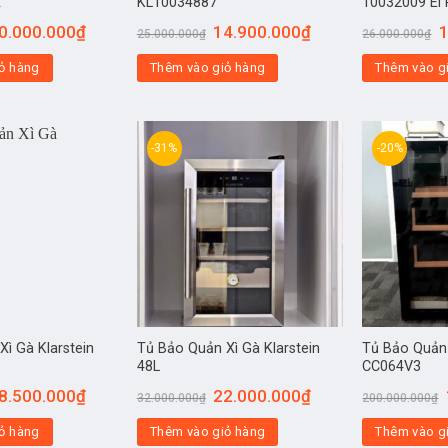
A
KL10034887
10032009 El 
0.000.000
₫
14.900.000
₫
1
25.000.000
₫
26.000.000
₫
ỏ hàng
Thêm vào giỏ hàng
Thêm vào g
-31%
-20%
ì Gà Klarstein
Tủ Bảo Quản Xì Gà Klarstein
Tủ Bảo Quản
48L
CC064V3
8.500.000
₫
22.000.000
₫
32.000.000
₫
200.000.000
₫
ỏ hàng
Thêm vào giỏ hàng
Thêm vào g