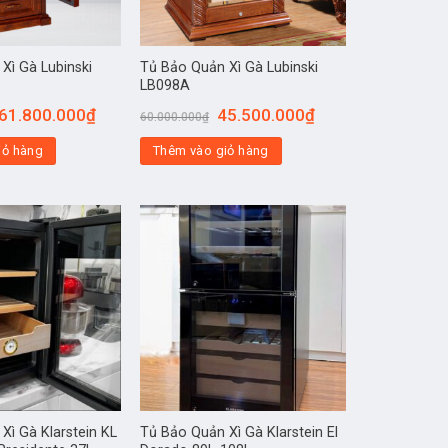
Xì Gà Lubinski
Tủ Bảo Quản Xì Gà Lubinski
LB098A
61.800.000
₫
45.500.000
₫
60.000.000
₫
iỏ hàng
Thêm vào giỏ hàng
Xì Gà Klarstein KL
Tủ Bảo Quản Xì Gà Klarstein El