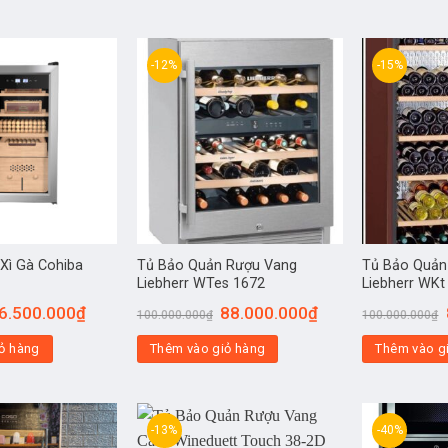
-12%
-15%
Xì Gà Cohiba
Tủ Bảo Quản Rượu Vang
Tủ Bảo Quản
Liebherr WTes 1672
Liebherr WKt
6.500.000
₫
88.000.000
₫
100.000.000
₫
100.000.000
₫
ỏ hàng
Thêm vào giỏ hàng
Thêm vào g
-13%
-40%