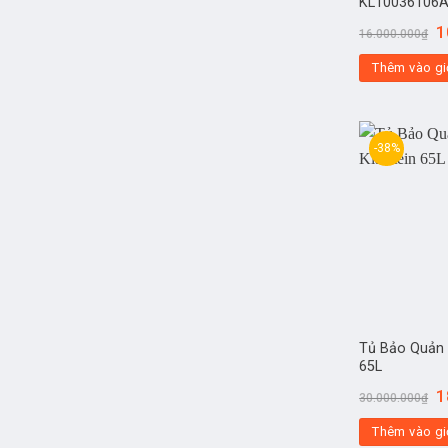
KL10036106
1
16.000.000
₫
Thêm vào gi
-38%
Tủ Bảo Quản X
65L
1
30.000.000
₫
Thêm vào gi