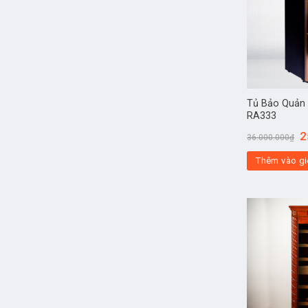
Tủ Bảo Quản 
RA333
2
36.000.000
₫
Thêm vào gi