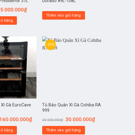
Presidente 37L
Dorado 89L-108L
5.000.000
₫
Thêm vào giỏ hàng
iỏ hàng
-33%
 Xì Gà EuroCave
Tủ Bảo Quản Xì Gà Cohiba RA
999
160.000.000
₫
30.000.000
₫
45.000.000
₫
iỏ hàng
Thêm vào giỏ hàng