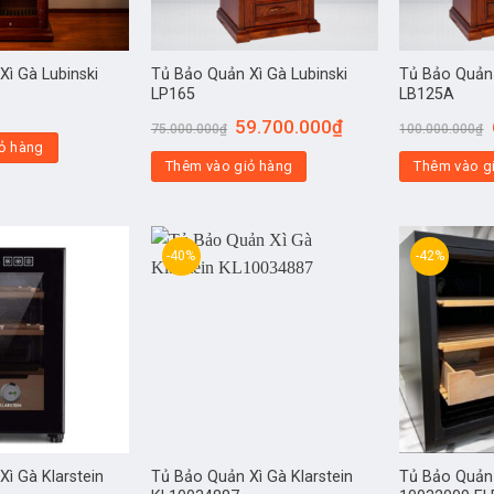
Xì Gà Lubinski
Tủ Bảo Quản Xì Gà Lubinski
Tủ Bảo Quản 
LP165
LB125A
59.700.000
₫
75.000.000
₫
100.000.000
₫
ỏ hàng
Thêm vào giỏ hàng
Thêm vào g
-40%
-42%
ì Gà Klarstein
Tủ Bảo Quản Xì Gà Klarstein
Tủ Bảo Quản 