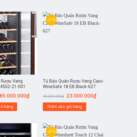
-23%
 Rượu Vang
Tủ Bảo Quản Rượu Vang Caso
 4552-21-001
WineSafe 18 EB Black-627
85.000.000
₫
23.000.000
₫
30.000.000
₫
iỏ hàng
Thêm vào giỏ hàng
-31%