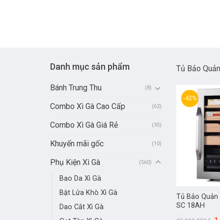
Danh mục sản phẩm
Tủ Bảo Quản
Bánh Trung Thu
(8)
-42%
Combo Xì Gà Cao Cấp
(62)
Combo Xì Gà Giá Rẻ
(35)
Khuyến mãi gốc
(10)
Phụ Kiện Xì Gà
(560)
Bao Da Xì Gà
Bật Lửa Khò Xì Gà
Tủ Bảo Quản 
SC 18AH
Dao Cắt Xì Gà
1