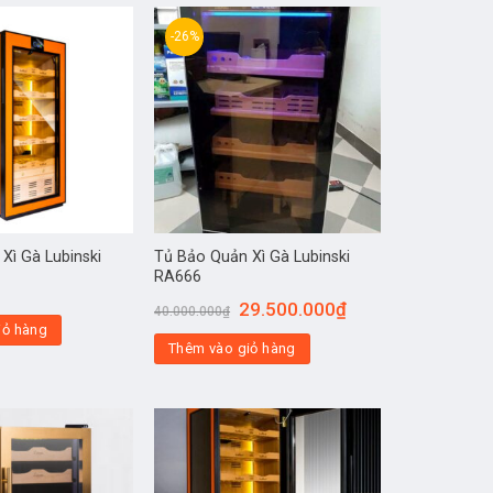
-26%
Xì Gà Lubinski
Tủ Bảo Quản Xì Gà Lubinski
RA666
29.500.000
₫
40.000.000
₫
iỏ hàng
Thêm vào giỏ hàng