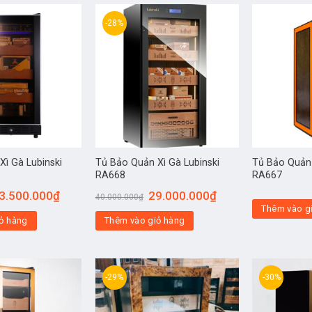
-28%
Xì Gà Lubinski
Tủ Bảo Quản Xì Gà Lubinski
Tủ Bảo Quản 
RA668
RA667
3.500.000
₫
29.000.000
₫
40.000.000
₫
Thêm vào g
ỏ hàng
Thêm vào giỏ hàng
-29%
-30%