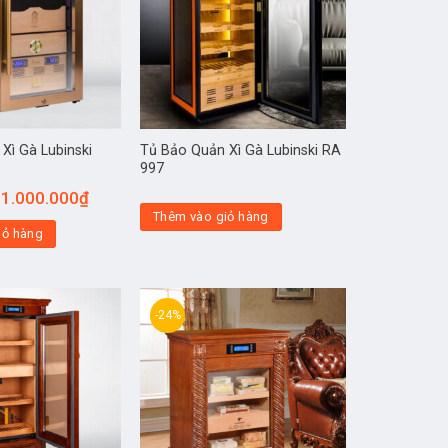
Xì Gà Lubinski
Tủ Bảo Quản Xì Gà Lubinski RA
997
1.000.000
₫
Thêm vào giỏ hàng
iỏ hàng
-24%