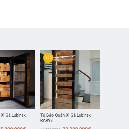
-30%
Xì Gà Lubinski
Tủ Bảo Quản Xì Gà Lubinski
RA998
5.900.000
₫
39.000.000
₫