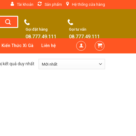
Tài khoản
Sản phẩm
Hệ thống cửa hàng
Gọi đặt hàng
Gọi tư vấn
08.777.49.111
08.777.49.111
Kiến Thức Xì Gà
Liên hệ
hị kết quả duy nhất