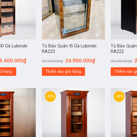
Xì Gà Lubinski
Tủ Bảo Quản Xì Gà Lubinski
Tủ Bảo Quản 
RA223
RA222
5.400.000
₫
24.900.000
₫
2
35.000.000
₫
30.000.000
₫
ỏ hàng
Thêm vào giỏ hàng
Thêm vào g
-20%
-38%