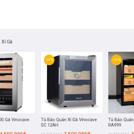
 Xì Gà
-38%
-39%
Xì Gà Vinocave
Tủ Bảo Quản Xì Gà Vinocave
Tủ Bảo Quản 
SC 12AH
RA999
4.500.000
₫
7.500.000
₫
1