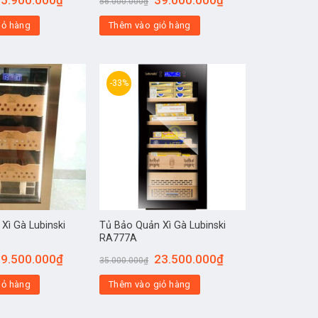
56.000.000
₫
iỏ hàng
Thêm vào giỏ hàng
-33%
Xì Gà Lubinski
Tủ Bảo Quản Xì Gà Lubinski
RA777A
9.500.000
₫
23.500.000
₫
35.000.000
₫
iỏ hàng
Thêm vào giỏ hàng