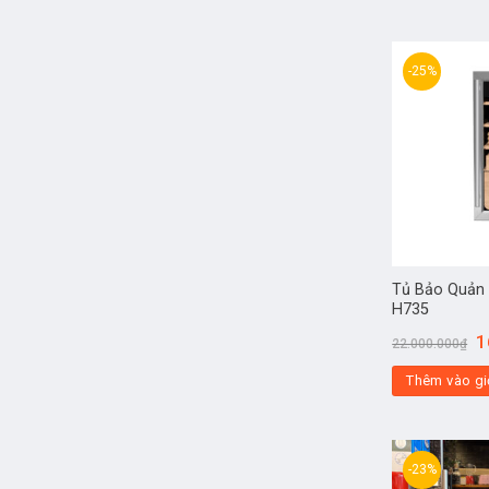
-25%
Tủ Bảo Quản 
H735
1
22.000.000
₫
Thêm vào gi
-23%