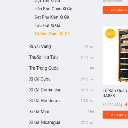
Gạt Tàn Xì Gà
25.000.000
₫
Hộp Bảo Quản Xì Gà
Thêm vào gi
Set Phụ Kiện Xì Gà
Tẩu Hút Xì Gà
-38%
Tủ Bảo Quản Xì Gà
Rượu Vang
(79)
Thuốc Hút Tẩu
(130)
Trà Trung Quốc
(0)
Xì Gà Cuba
(253)
Xì Gà Dominican
(244)
Tủ Bảo Quản 
RA888
Xì Gà Honduras
(169)
4
65.000.000
₫
Xì Gà Mini
(116)
Thêm vào gi
Xì Gà Nicaragua
(265)