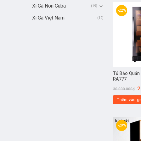
Xì Gà Non Cuba
(19)
-22%
Xì Gà Việt Nam
(19)
Tủ Bảo Quản 
RA777
2
30.000.000
₫
Thêm vào gi
-29%