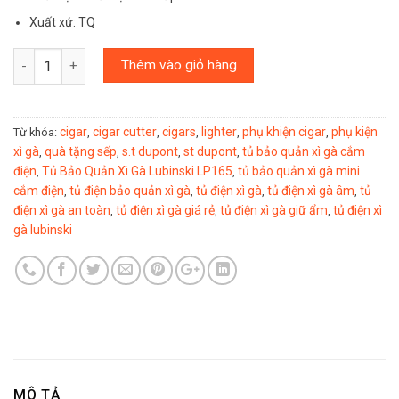
Xuất xứ: TQ
Số lượng
Thêm vào giỏ hàng
cigar
cigar cutter
cigars
lighter
phụ khiện cigar
phụ kiện
Từ khóa:
,
,
,
,
,
xì gà
quà tặng sếp
s.t dupont
st dupont
tủ bảo quản xì gà cắm
,
,
,
,
điện
Tủ Bảo Quản Xì Gà Lubinski LP165
tủ bảo quản xì gà mini
,
,
cắm điện
tủ điện bảo quản xì gà
tủ điện xì gà
tủ điện xì gà âm
tủ
,
,
,
,
điện xì gà an toàn
tủ điện xì gà giá rẻ
tủ điện xì gà giữ ẩm
tủ điện xì
,
,
,
gà lubinski
MÔ TẢ