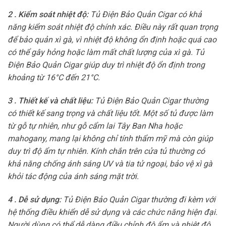
2 . Kiểm soát nhiệt độ:
Tủ Điện Bảo Quản Cigar có khả
năng kiểm soát nhiệt độ chính xác. Điều này rất quan trọng
để bảo quản xì gà, vì nhiệt độ không ổn định hoặc quá cao
có thể gây hỏng hoặc làm mất chất lượng của xì gà. Tủ
Điện Bảo Quản Cigar giúp duy trì nhiệt độ ổn định trong
khoảng từ 16°C đến 21°C.
3 . Thiết kế và chất liệu:
Tủ Điện Bảo Quản Cigar thường
có thiết kế sang trọng và chất liệu tốt. Một số tủ được làm
từ gỗ tự nhiên, như gỗ cẩm lai Tây Ban Nha hoặc
mahogany, mang lại không chỉ tính thẩm mỹ mà còn giúp
duy trì độ ẩm tự nhiên. Kính chắn trên cửa tủ thường có
khả năng chống ánh sáng UV và tia tử ngoại, bảo vệ xì gà
khỏi tác động của ánh sáng mặt trời.
4 . Dễ sử dụng:
Tủ Điện Bảo Quản Cigar thường đi kèm với
hệ thống điều khiển dễ sử dụng và các chức năng hiện đại.
Người dùng có thể dễ dàng điều chỉnh độ ẩm và nhiệt độ