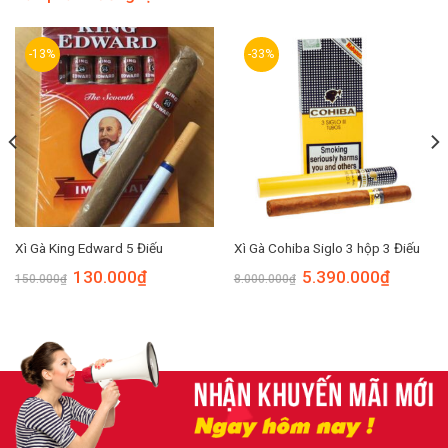
-13%
-33%
Xì Gà King Edward 5 Điếu
Xì Gà Cohiba Siglo 3 hộp 3 Điếu
130.000
₫
5.390.000
₫
150.000
₫
8.000.000
₫