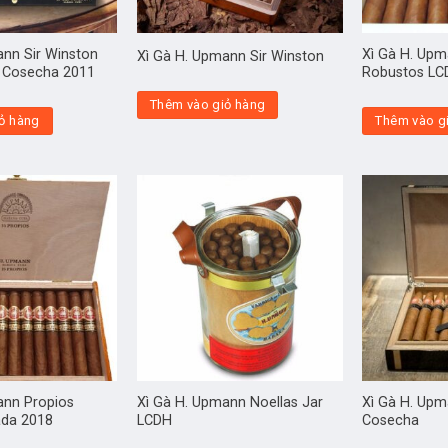
ann Sir Winston
Xì Gà H. Upm
Xì Gà H. Upmann Sir Winston
 Cosecha 2011
Robustos LC
Thêm vào giỏ hàng
ỏ hàng
Thêm vào g
ann Propios
Xì Gà H. Upmann Noellas Jar
Xì Gà H. Up
ada 2018
LCDH
Cosecha