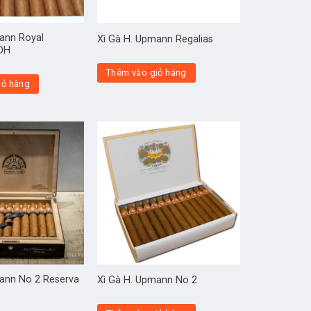
ann Royal
Xì Gà H. Upmann Regalias
DH
Thêm vào giỏ hàng
iỏ hàng
mann No 2 Reserva
Xì Gà H. Upmann No 2