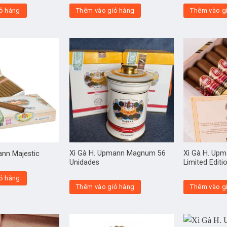
ỏ hàng
Thêm vào giỏ hàng
Thêm vào g
Xì Gà H. Upmann Magnum 56
Xì Gà H. Up
ann Majestic
Unidades
Limited Editi
ỏ hàng
Thêm vào giỏ hàng
Thêm vào g