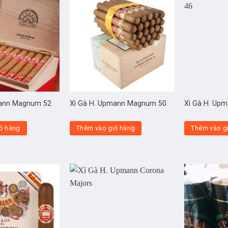
mann Magnum 52
Xì Gà H. Upmann Magnum 50
Xì Gà H. Up
ỏ hàng
Thêm vào giỏ hàng
Thêm vào g