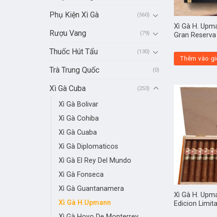
Phụ Kiện Xì Gà
(560)
Xì Gà H. Upm
Rượu Vang
(79)
Gran Reserva
Thuốc Hút Tẩu
(130)
Thêm vào gi
Trà Trung Quốc
(0)
Xì Gà Cuba
(253)
Xì Gà Bolivar
Xì Gà Cohiba
Xì Gà Cuaba
Xì Gà Diplomaticos
Xì Gà El Rey Del Mundo
Xì Gà Fonseca
Xì Gà Guantanamera
Xì Gà H. Upm
Xì Gà H.Upmann
Edicion Limit
Xì Gà Hoyo De Monterrey