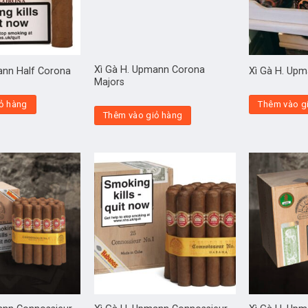
Xì Gà H. Upmann Corona
ann Half Corona
Xì Gà H. Up
Majors
ỏ hàng
Thêm vào g
Thêm vào giỏ hàng