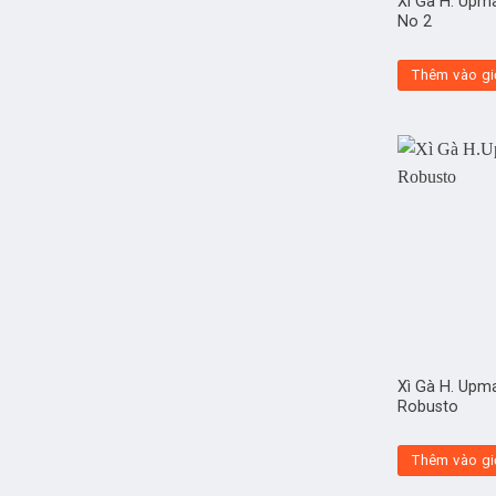
Xì Gà H. Upm
No 2
Thêm vào gi
Xì Gà H. Upm
Robusto
Thêm vào gi