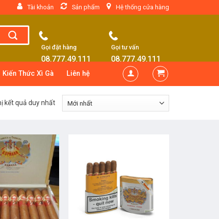
Tài khoản
Sản phẩm
Hệ thống cửa hàng
Gọi đặt hàng
Gọi tư vấn
08.777.49.111
08.777.49.111
Kiến Thức Xì Gà
Liên hệ
hị kết quả duy nhất