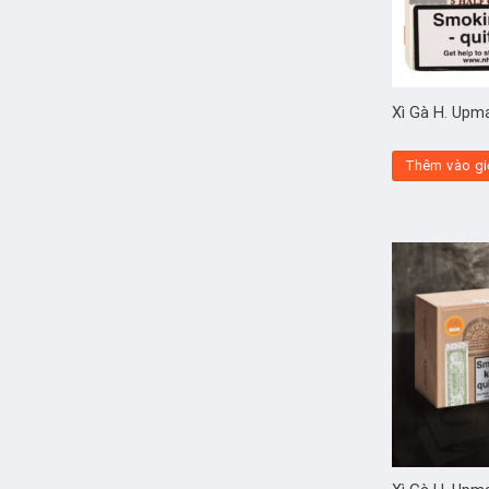
Xì Gà H. Upm
Thêm vào gi