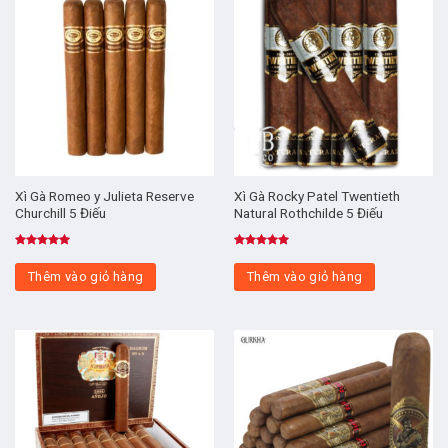
Xì Gà Romeo y Julieta Reserve
Xì Gà Rocky Patel Twentieth
Churchill 5 Điếu
Natural Rothchilde 5 Điếu
Được xếp
Được xếp
hạng
5.00
hạng
5.00
Thêm vào giỏ hàng
Thêm vào giỏ hàng
5 sao
5 sao