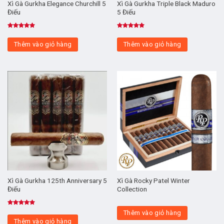
Xì Gà Gurkha Elegance Churchill 5
Xì Gà Gurkha Triple Black Maduro
Điếu
5 Điếu
Được xếp
Được xếp
hạng
5.00
hạng
5.00
Thêm vào giỏ hàng
Thêm vào giỏ hàng
5 sao
5 sao
Xì Gà Gurkha 125th Anniversary 5
Xì Gà Rocky Patel Winter
Điếu
Collection
Được xếp
Thêm vào giỏ hàng
hạng
5.00
Thêm vào giỏ hàng
5 sao