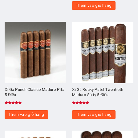
hạng
5.00
Thêm vào giỏ hàng
5 sao
Xì Gà Punch Clasico Maduro Pita
Xì Gà Rocky Patel Twentieth
5 Điếu
Maduro Sixty 5 Điếu
Được xếp
Được xếp
hạng
5.00
hạng
5.00
Thêm vào giỏ hàng
Thêm vào giỏ hàng
5 sao
5 sao