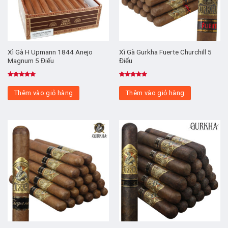
Xì Gà H Upmann 1844 Anejo
Xì Gà Gurkha Fuerte Churchill 5
Magnum 5 Điếu
Điếu
Được xếp
Được xếp
hạng
5.00
hạng
5.00
Thêm vào giỏ hàng
Thêm vào giỏ hàng
5 sao
5 sao