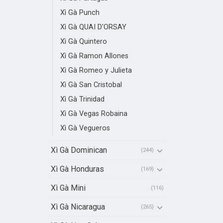
Xì Gà Punch
Xì Gà QUAI D'ORSAY
Xì Gà Quintero
Xì Gà Ramon Allones
Xì Gà Romeo y Julieta
Xì Gà San Cristobal
Xì Gà Trinidad
Xì Gà Vegas Robaina
Xì Gà Vegueros
Xì Gà Dominican
(244)
Xì Gà Honduras
(169)
Xì Gà Mini
(116)
Xì Gà Nicaragua
(265)