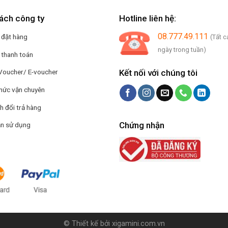
ách công ty
Hotline liên hệ:
08.777.49.111
 đặt hàng
(Tất c
ngày trong tuần)
 thanh toán
Kết nối với chúng tôi
Voucher/ E-voucher
hức vận chuyên
h đổi trả hàng
Chứng nhận
n sử dụng
© Thiết kế bởi
xigamini.com.vn