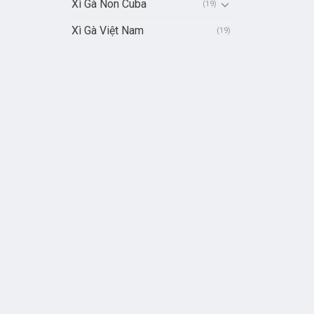
Xì Gà Non Cuba
(19)
Xì Gà Việt Nam
(19)