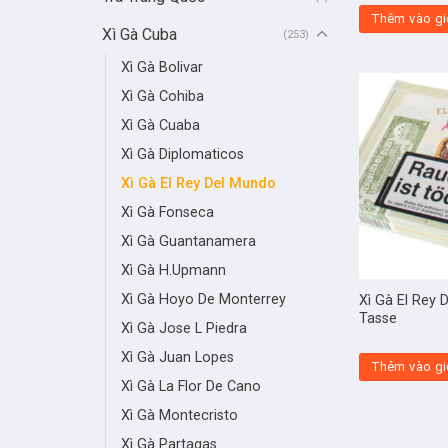
Thêm vào gi
Xì Gà Cuba
(253)
Xì Gà Bolivar
Xì Gà Cohiba
Xì Gà Cuaba
Xì Gà Diplomaticos
Xì Gà El Rey Del Mundo
Xì Gà Fonseca
Xì Gà Guantanamera
Xì Gà H.Upmann
Xì Gà Hoyo De Monterrey
Xì Gà El Rey
Tasse
Xì Gà Jose L Piedra
Xì Gà Juan Lopes
Thêm vào gi
Xì Gà La Flor De Cano
Xì Gà Montecristo
Xì Gà Partagas