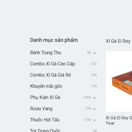
Danh mục sản phẩm
Xì Gà El Re
Bánh Trung Thu
(8)
Combo Xì Gà Cao Cấp
(62)
Combo Xì Gà Giá Rẻ
(35)
Khuyến mãi gốc
(10)
Phụ Kiện Xì Gà
(560)
Rượu Vang
(79)
Xì Gà El Rey 
Thuốc Hút Tẩu
(130)
Year
Trà Trung Quốc
(0)