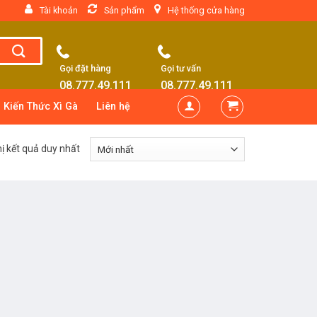
Tài khoản
Sản phẩm
Hệ thống cửa hàng
Gọi đặt hàng
Gọi tư vấn
08.777.49.111
08.777.49.111
Kiến Thức Xì Gà
Liên hệ
hị kết quả duy nhất