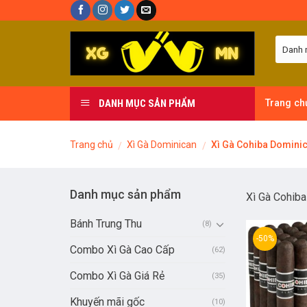
Skip
to
content
DANH MỤC SẢN PHẨM
Trang ch
Trang chủ
Xì Gà Dominican
Xì Gà Cohiba Domini
/
/
Danh mục sản phẩm
Xì Gà Cohib
Bánh Trung Thu
(8)
-50%
Combo Xì Gà Cao Cấp
(62)
Combo Xì Gà Giá Rẻ
(35)
Khuyến mãi gốc
(10)