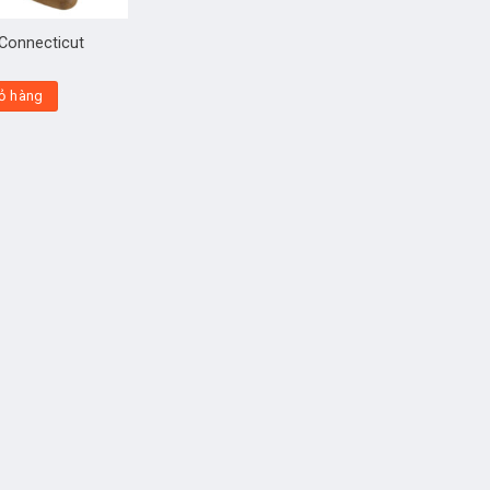
 Connecticut
ỏ hàng