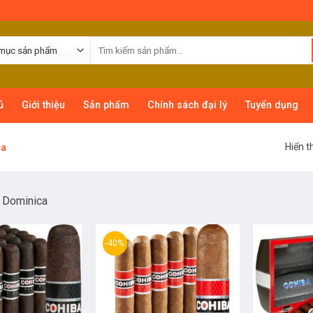
ủ
Giới thiệu
Sản phẩm
Chính sách đại lý
Tuyển dụng
Hiển t
ca
a Dominica
-40%