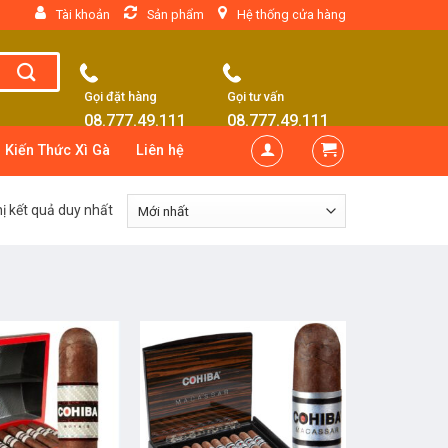
Tài khoản
Sản phẩm
Hệ thống cửa hàng
Gọi đặt hàng
Gọi tư vấn
08.777.49.111
08.777.49.111
Kiến Thức Xì Gà
Liên hệ
hị kết quả duy nhất