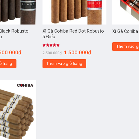
 Black Robusto
Xì Gà Cohiba Red Dot Robusto
Xì Gà Cohiba
u
5 Điếu
Thêm vào g
Được xếp
500.000
₫
1.500.000
₫
2.500.000
₫
hạng
5.00
5 sao
ỏ hàng
Thêm vào giỏ hàng