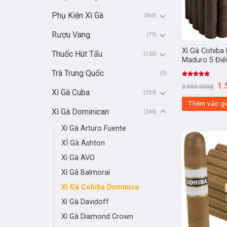
Phụ Kiện Xì Gà
(560)
Rượu Vang
(79)
Xì Gà Cohiba
Thuốc Hút Tẩu
(130)
Maduro 5 Điế
Trà Trung Quốc
(0)
Được xếp
1.
3.000.000
₫
hạng
5.00
Xì Gà Cuba
(253)
5 sao
Thêm vào gi
Xì Gà Dominican
(244)
Xì Gà Arturo Fuente
XÌ Gà Ashton
Xì Gà AVO
Xì Gà Balmoral
Xì Gà Cohiba Dominica
Xì Gà Davidoff
Xì Gà Diamond Crown