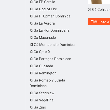
Xì Gà EP Carrillo
Xì Gà God of Fire
Xì Gà Cohiba
Xì Gà H. Upman Dominica
Thêm vào gi
Xì Gà La Aurora
Xì Gà La Flor Dominicana
Xì Gà Macanudo
XÌ Gà Montecristo Dominica
Xì Gà Opus X
Xì Gà Partagas Dominican
Xì Gà Quesada
Xì Gà Remington
Xì Gà Romeo y Julieta
Dominican
Xì Gà Stanislaw
Xì Gà VegaFina
Xì Gà Zino