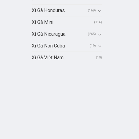
Xì Gà Honduras
(169)
Xì Gà Mini
(116)
Xì Gà Nicaragua
(265)
Xì Gà Non Cuba
(19)
Xì Gà Việt Nam
(19)