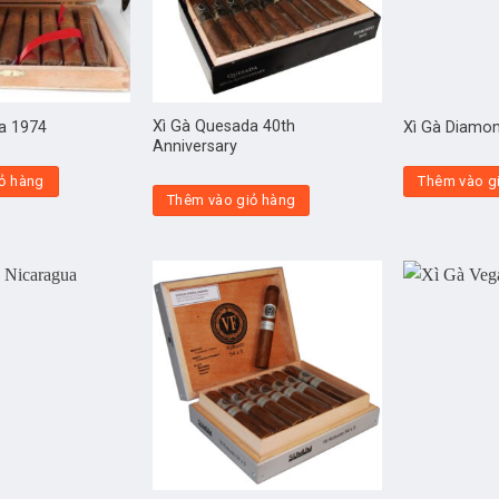
Xì Gà Quesada 40th
a 1974
Xì Gà Diamo
Anniversary
ỏ hàng
Thêm vào g
Thêm vào giỏ hàng