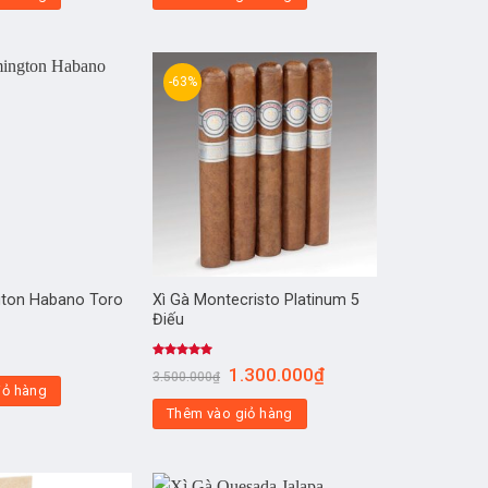
-63%
gton Habano Toro
Xì Gà Montecristo Platinum 5
Điếu
Được xếp
1.300.000
₫
3.500.000
₫
hạng
5.00
iỏ hàng
5 sao
Thêm vào giỏ hàng