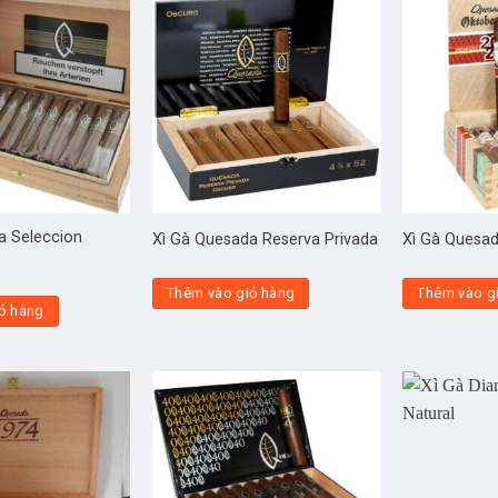
a Seleccion
Xì Gà Quesada Reserva Privada
Xì Gà Quesad
Thêm vào giỏ hàng
Thêm vào g
ỏ hàng