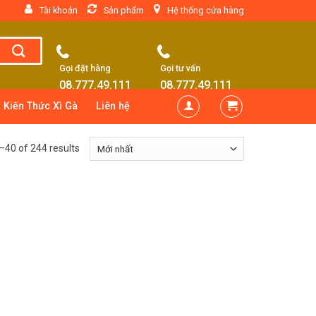
Tài khoản
Sản phẩm
Hệ thống cửa hàng
Gọi đặt hàng
Gọi tư vấn
08.777.49.111
08.777.49.111
Kiến Thức Xì Gà
Liên hệ
40 of 244 results