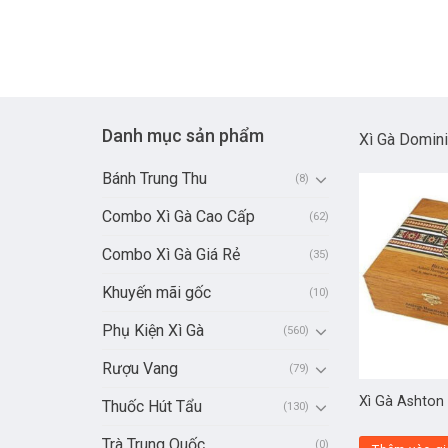
Danh mục sản phẩm
Xì Gà Domin
Bánh Trung Thu
(8)
Combo Xì Gà Cao Cấp
(62)
Combo Xì Gà Giá Rẻ
(35)
Khuyến mãi gốc
(10)
Phụ Kiện Xì Gà
(560)
Rượu Vang
(79)
Xì Gà Ashton 
Thuốc Hút Tẩu
(130)
Trà Trung Quốc
(0)