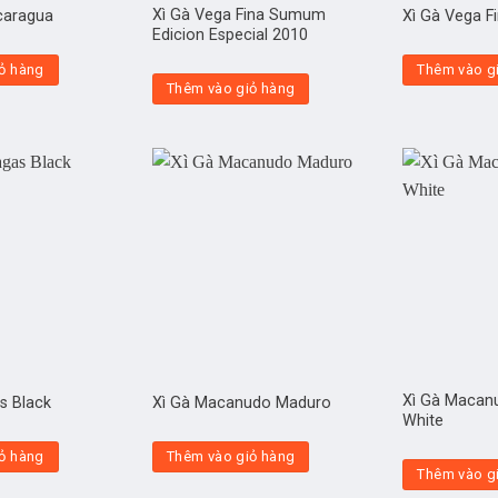
Xì Gà Vega Fina Sumum
icaragua
Xì Gà Vega F
Edicion Especial 2010
ỏ hàng
Thêm vào g
Thêm vào giỏ hàng
Xì Gà Macanu
s Black
Xì Gà Macanudo Maduro
White
ỏ hàng
Thêm vào giỏ hàng
Thêm vào g