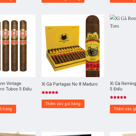
nn Vintage
Xì Gà Remin
Xì Gà Partagas No 8 Maduro
ro Tubos 5 Điếu
5 Điếu
Được xếp
hạng
5.00
Được xếp
Thêm vào giỏ hàng
5 sao
hạng
5.00
ỏ hàng
Thêm vào g
5 sao