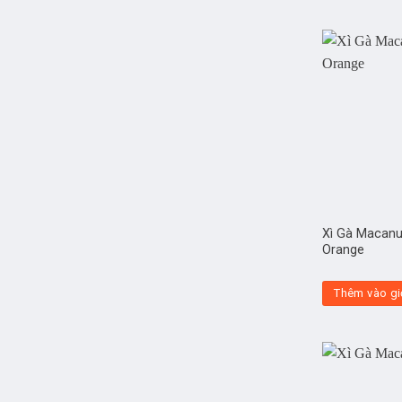
Xì Gà Macanu
Orange
Thêm vào gi