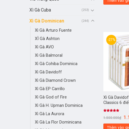
Thêm vào gi
Xì Gà Cuba
(253)
Xì Gà Dominican
(244)
Xì Gà Arturo Fuente
XÌ Gà Ashton
-27%
Xì Gà AVO
Xì Gà Balmoral
Xì Gà Cohiba Dominica
Xì Gà Davidoff
Xì Gà Diamond Crown
Xì Gà EP Carrillo
Xì Gà God of Fire
Xì Gà Davidof
Classics 6 đi
Xì Gà H. Upman Dominica
Xì Gà La Aurora
Được xếp
1.
1.500.000
₫
hạng
5.00
Xì Gà La Flor Dominicana
5 sao
Thêm vào gi