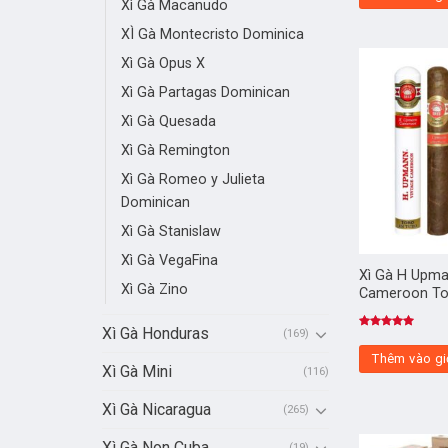
Xì Gà Macanudo
XÌ Gà Montecristo Dominica
Xì Gà Opus X
Xì Gà Partagas Dominican
Xì Gà Quesada
Xì Gà Remington
Xì Gà Romeo y Julieta
Dominican
Xì Gà Stanislaw
Xì Gà VegaFina
Xì Gà H Upma
Xì Gà Zino
Cameroon To
Xì Gà Honduras
(169)
Được xếp
hạng
5.00
Thêm vào gi
5 sao
Xì Gà Mini
(116)
Xì Gà Nicaragua
(265)
Xì Gà Non Cuba
(19)