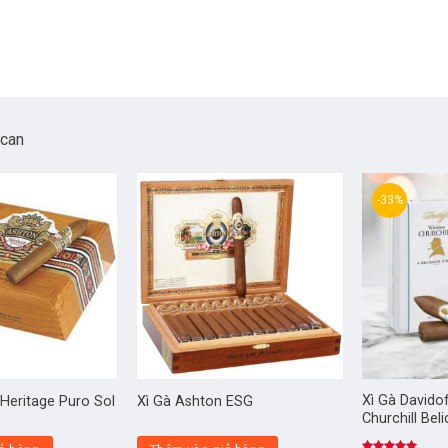
ican
-33%
Xì Gà Davido
Heritage Puro Sol
Xì Gà Ashton ESG
Churchill Bel