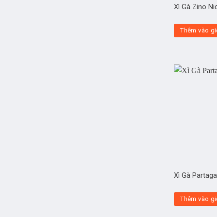
Xì Gà Zino N
Thêm vào gi
Xì Gà Partaga
Thêm vào gi