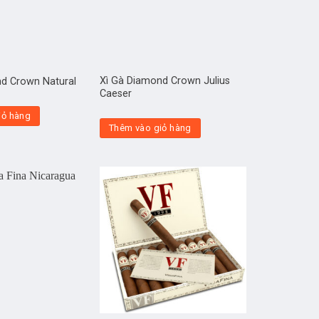
Xì Gà Diamond Crown Julius
nd Crown Natural
Caeser
iỏ hàng
Thêm vào giỏ hàng