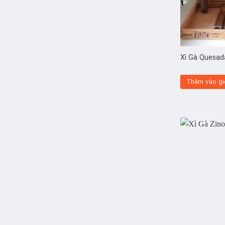
Xì Gà Quesad
Thêm vào gi