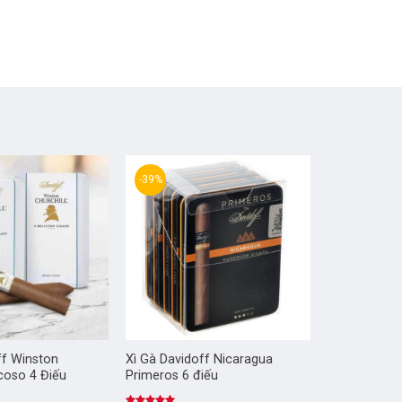
-39%
ff Winston
Xì Gà Davidoff Nicaragua
icoso 4 Điếu
Primeros 6 điếu