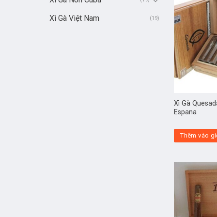
Xì Gà Việt Nam
(19)
Xì Gà Quesad
Espana
Thêm vào gi