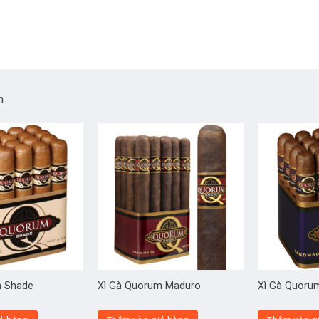
m
m Shade
Xì Gà Quorum Maduro
Xì Gà Quorum