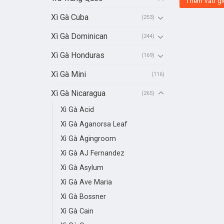
Thêm vào gi
Xì Gà Cuba
(253)
Xì Gà Dominican
(244)
Xì Gà Honduras
(169)
Xì Gà Mini
(116)
Xì Gà Nicaragua
(265)
Xì Gà Acid
Xì Gà Aganorsa Leaf
Xì Gà Agingroom
Xì Gà AJ Fernandez
Xì Gà Asylum
Xì Gà Ave Maria
Xì Gà Bossner
Xì Gà Cain