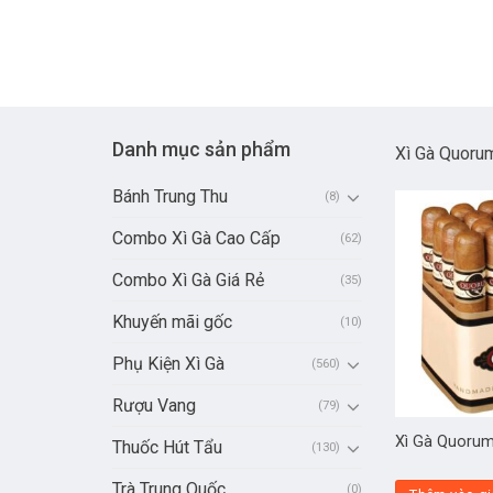
Danh mục sản phẩm
Xì Gà Quoru
Bánh Trung Thu
(8)
Combo Xì Gà Cao Cấp
(62)
Combo Xì Gà Giá Rẻ
(35)
Khuyến mãi gốc
(10)
Phụ Kiện Xì Gà
(560)
Rượu Vang
(79)
Xì Gà Quoru
Thuốc Hút Tẩu
(130)
Trà Trung Quốc
(0)