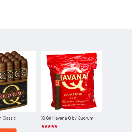
 Classic
Xì Gà Havana Q by Quorum
Được xếp