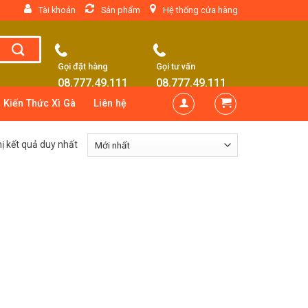
Tài khoản
Sản phẩm
Hệ thống cửa hàng
Gọi đặt hàng
Gọi tư vấn
08.777.49.111
08.777.49.111
Kiến Thức Xì Gà
Liên hệ
hị kết quả duy nhất