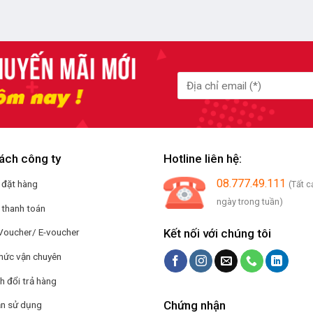
ách công ty
Hotline liên hệ:
08.777.49.111
 đặt hàng
(Tất c
ngày trong tuần)
 thanh toán
Kết nối với chúng tôi
Voucher/ E-voucher
hức vận chuyên
h đổi trả hàng
Chứng nhận
n sử dụng