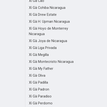
Xì Gà Cao
Xì Gà Cohiba Nicaragua
Xì Gà Drew Estate
Xì Gà H. Upman Nicaragua
Xì Gà Hoyo de Monterrey
Nicaragua
Xì Gà Joya de Nicaragua
Xì Gà Liga Privada
Xì Gà Megilla
Xì Gà Montecristo Nicaragua
Xì Gà My Father
Xì Gà Oliva
Xì Gà Padilla
Xì Gà Padron
Xì Gà Paradiso
Xì Gà Perdomo