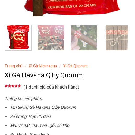
Trang chủ
Xì Gà Nicaragua
Xì Gà Quorum
/
/
Xì Gà Havana Q by Quorum
(
1
đánh giá của khách hàng)
5.00
1
trên 5
dựa trên
đánh giá
Thông tin sản phẩm:
Tên SP:
Xì Gà Havana Q by Quorum
Số lượng: Hộp 20 điếu
Mùi Vị: đất , da , tiêu , gỗ , cỏ khô
Độ Mạnh: Trung bình