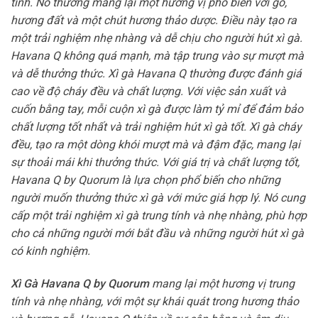
tính. Nó thường mang lại một hương vị phổ biến với gỗ,
hương đất và một chút hương thảo dược. Điều này tạo ra
một trải nghiệm nhẹ nhàng và dễ chịu cho người hút xì gà.
Havana Q không quá mạnh, mà tập trung vào sự mượt mà
và dễ thưởng thức. Xì gà Havana Q thường được đánh giá
cao về độ cháy đều và chất lượng. Với việc sản xuất và
cuốn bằng tay, mỗi cuộn xì gà được làm tỷ mỉ để đảm bảo
chất lượng tốt nhất và trải nghiệm hút xì gà tốt. Xì gà cháy
đều, tạo ra một dòng khói mượt mà và đậm đặc, mang lại
sự thoải mái khi thưởng thức. Với giá trị và chất lượng tốt,
Havana Q by Quorum là lựa chọn phổ biến cho những
người muốn thưởng thức xì gà với mức giá hợp lý. Nó cung
cấp một trải nghiệm xì gà trung tính và nhẹ nhàng, phù hợp
cho cả những người mới bắt đầu và những người hút xì gà
có kinh nghiệm.
Xì Gà Havana Q by Quorum
mang lại một hương vị trung
tính và nhẹ nhàng, với một sự khái quát trong hương thảo