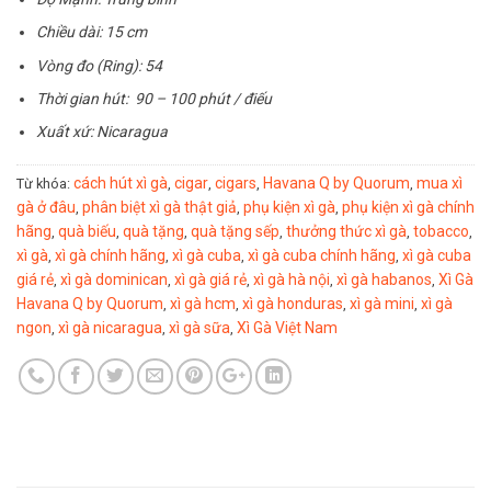
Chiều dài: 15 cm
Vòng đo (Ring): 54
Thời gian hút: 90 – 100 phút / điếu
Xuất xứ: Nicaragua
cách hút xì gà
cigar
cigars
Havana Q by Quorum
mua xì
Từ khóa:
,
,
,
,
gà ở đâu
phân biệt xì gà thật giả
phụ kiện xì gà
phụ kiện xì gà chính
,
,
,
hãng
quà biếu
quà tặng
quà tặng sếp
thưởng thức xì gà
tobacco
,
,
,
,
,
,
xì gà
xì gà chính hãng
xì gà cuba
xì gà cuba chính hãng
xì gà cuba
,
,
,
,
giá rẻ
xì gà dominican
xì gà giá rẻ
xì gà hà nội
xì gà habanos
Xì Gà
,
,
,
,
,
Havana Q by Quorum
xì gà hcm
xì gà honduras
xì gà mini
xì gà
,
,
,
,
ngon
xì gà nicaragua
xì gà sữa
Xì Gà Việt Nam
,
,
,