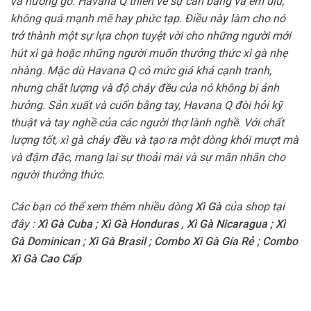
và hương gỗ. Havana Q thiên về sự cân bằng và êm dịu,
không quá mạnh mẽ hay phức tạp. Điều này làm cho nó
trở thành một sự lựa chọn tuyệt vời cho những người mới
hút xì gà hoặc những người muốn thưởng thức xì gà nhẹ
nhàng. Mặc dù Havana Q có mức giá khá cạnh tranh,
nhưng chất lượng và độ cháy đều của nó không bị ảnh
hưởng. Sản xuất và cuốn bằng tay, Havana Q đòi hỏi kỹ
thuật và tay nghề của các người thợ lành nghề. Với chất
lượng tốt, xì gà cháy đều và tạo ra một dòng khói mượt mà
và đậm đặc, mang lại sự thoải mái và sự mãn nhãn cho
người thưởng thức.
Các bạn có thể xem thêm nhiều dòng
Xì Gà
của shop tại
đây :
Xì Gà Cuba
;
Xì Gà Honduras
,
Xì Gà Nicaragua
;
Xì
Gà Dominican
;
Xì Gà Brasil
;
Combo Xì Gà Gía Rẻ
;
Combo
Xì Gà Cao Cấp