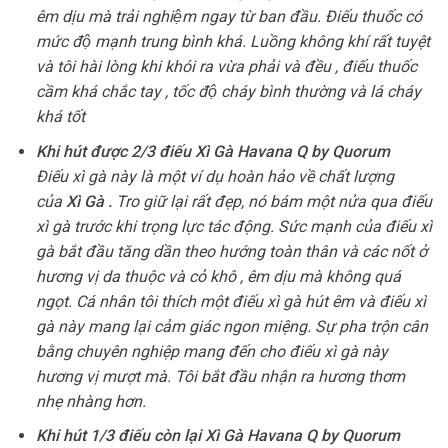
êm dịu mà trải nghiệm ngay từ ban đầu. Điếu thuốc có
mức độ mạnh trung bình khá. Luồng không khí rất tuyệt
và tôi hài lòng khi khói ra vừa phải và đều , điếu thuốc
cầm khá chắc tay , tốc độ cháy bình thường và lá cháy
khá tốt
Khi hút được 2/3 điếu Xì Gà Havana Q by Quorum
Điếu xì gà này là một ví dụ hoàn hảo về chất lượng
của
Xì Gà .
Tro giữ lại rất đẹp, nó bám một nửa qua điếu
xì gà trước khi trọng lực tác động. Sức mạnh của điếu xì
gà bắt đầu tăng dần theo hướng toàn thân và các nốt ở
hương vị da thuộc và cỏ khô , êm dịu mà không quá
ngọt. Cá nhân tôi thích một điếu xì gà hút êm và điếu xì
gà này mang lại cảm giác ngon miệng. Sự pha trộn cân
bằng chuyên nghiệp mang đến cho điếu xì gà này
hương vị mượt mà. Tôi bắt đầu nhận ra hương thơm
nhẹ nhàng hơn.
Khi hút 1/3 điếu còn lại Xì Gà Havana Q by Quorum