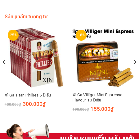
Sản phẩm tương tự
-25%
-18%
Xì Gà Villiger Mini Espresso
Xì Gà Titan Phillies 5 Điếu
Flavour 10 Điếu
300.000
₫
400.000
₫
155.000
₫
190.000
₫