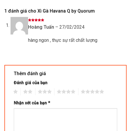
1 đánh giá cho
Xì Gà Havana Q by Quorum
Được xếp
Hoàng Tuấn
–
27/02/2024
hạng
5
5
sao
hàng ngon , thực sự rất chất lượng
Thêm đánh giá
Đánh giá của bạn
1
2
3
4
5
Nhận xét của bạn
*