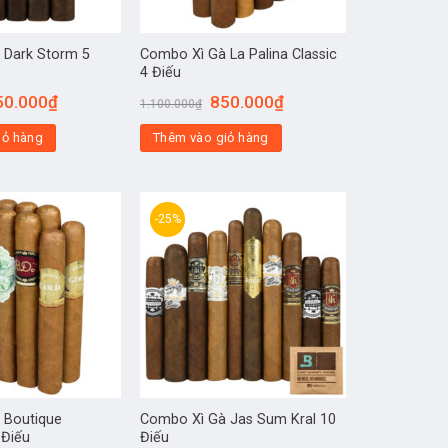
 Dark Storm 5
Combo Xì Gà La Palina Classic
4 Điếu
50.000
₫
850.000
₫
1.100.000
₫
iỏ hàng
Thêm vào giỏ hàng
-25%
 Boutique
Combo Xì Gà Jas Sum Kral 10
 Điếu
Điếu