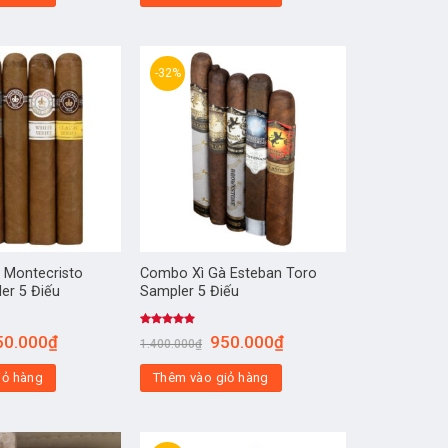
-32%
 Montecristo
Combo Xì Gà Esteban Toro
er 5 Điếu
Sampler 5 Điếu
Được xếp
50.000
₫
950.000
₫
1.400.000
₫
hạng
5.00
5 sao
iỏ hàng
Thêm vào giỏ hàng