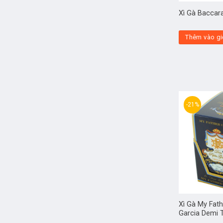
Xì Gà Baccar
Thêm vào gi
-21%
Xì Gà My Fat
Garcia Demi 