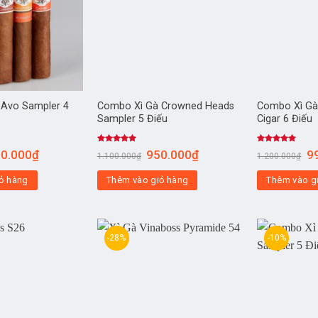
 Avo Sampler 4
Combo Xì Gà Crowned Heads
Combo Xì Gà
Sampler 5 Điếu
Cigar 6 Điếu
Được xếp
Được xếp
0.000
₫
950.000
₫
9
1.100.000
₫
1.200.000
₫
hạng
4.75
hạng
5.00
5 sao
5 sao
ỏ hàng
Thêm vào giỏ hàng
Thêm vào g
-28%
-10%