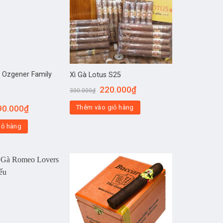
 Ozgener Family
Xì Gà Lotus S25
220.000
₫
300.000
₫
90.000
₫
Thêm vào giỏ hàng
iỏ hàng