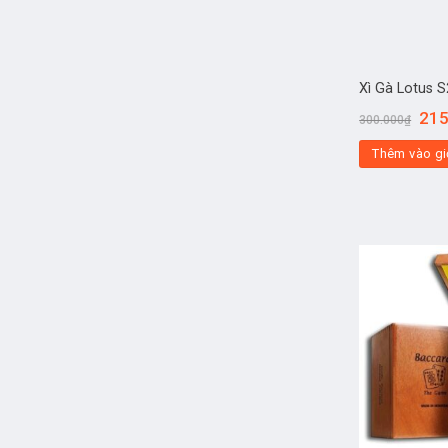
Xì Gà Lotus 
215
300.000
₫
Thêm vào gi