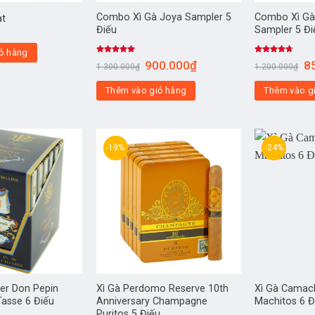
Combo Xì Gà Joya Sampler 5
Combo Xì Gà
at
Điếu
Sampler 5 Đi
ỏ hàng
Được xếp
Được xếp
900.000
₫
8
1.300.000
₫
1.200.000
₫
hạng
5.00
hạng
4.33
5 sao
5 sao
Thêm vào giỏ hàng
Thêm vào g
-19%
-24%
her Don Pepin
Xì Gà Perdomo Reserve 10th
Xì Gà Camac
Tasse 6 Điếu
Anniversary Champagne
Machitos 6 Đ
Puritos 5 Điếu