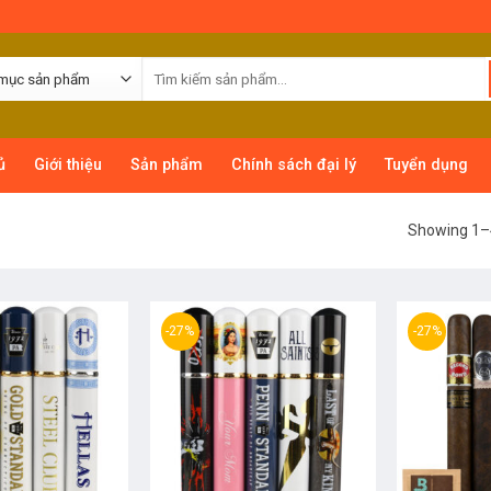
ủ
Giới thiệu
Sản phẩm
Chính sách đại lý
Tuyển dụng
Showing 1–4
-27%
-27%