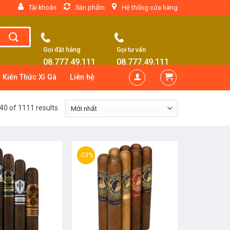
Tài khoản
Sản phẩm
Hệ thống cửa hàng
Gọi đặt hàng
Gọi tư vấn
08.777.49.111
08.777.49.111
Kiến Thức Xì Gà
Liên hệ
0 of 1111 results
-23%