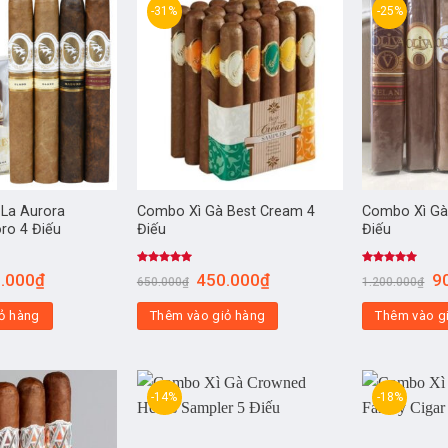
-31%
-25%
La Aurora
Combo Xì Gà Best Cream 4
Combo Xì Gà 
ro 4 Điếu
Điếu
Điếu
Được xếp
Được xếp
.000
₫
450.000
₫
9
650.000
₫
1.200.000
₫
hạng
5.00
hạng
5.00
5 sao
5 sao
ỏ hàng
Thêm vào giỏ hàng
Thêm vào g
-14%
-18%