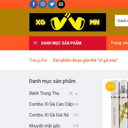
Skip
to
content
DANH MỤC SẢN PHẨM
Trang ch
Trang chủ
Sản phẩm được gắn thẻ “xì gà sữa”
/
Danh mục sản phẩm
-31%
Bánh Trung Thu
(8)
Combo Xì Gà Cao Cấp
(62)
Combo Xì Gà Giá Rẻ
(35)
Khuyến mãi gốc
(10)