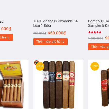
Xì Gà Vinaboss Pyramide 54
Combo Xì Gà
S26
Loại 1 Điếu
Sampler 5 Đi
.000
₫
650.000
₫
900.000
₫
Được xếp
9
ỏ hàng
1.000.000
₫
hạng
5.00
Thêm vào giỏ hàng
5 sao
Thêm vào g
-31%
-29%