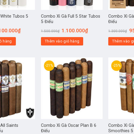
White Tubos 5
Combo Xì Gà Full 5 Star Tubos
Combo Xì Gà
5 Điếu
Điếu
100.000
₫
1.100.000
₫
9
1.500.000
₫
1.300.000
₫
ỏ hàng
Thêm vào giỏ hàng
Thêm vào g
-21%
-25%
ll Saints
Combo Xì Gà Oscar Plan B 6
Combo Xì Gà
ếu
Điếu
Smoothies 5