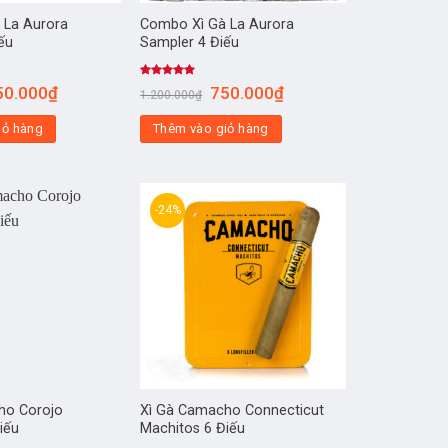
 La Aurora
Combo Xì Gà La Aurora
ếu
Sampler 4 Điếu
Được xếp
50.000
₫
750.000
₫
1.200.000
₫
hạng
5.00
5 sao
iỏ hàng
Thêm vào giỏ hàng
-24%
ho Corojo
Xì Gà Camacho Connecticut
iếu
Machitos 6 Điếu