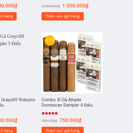
00.000
₫
1.500.000
₫
2.000.000
₫
iỏ hàng
Thêm vào giỏ hàng
-17%
Graycliff Robusto
Combo Xì Gà Altadis
ếu
Dominican Sampler 4 Điếu
Được xếp
00.000
₫
750.000
₫
900.000
₫
hạng
5.00
5 sao
iỏ hàng
Thêm vào giỏ hàng