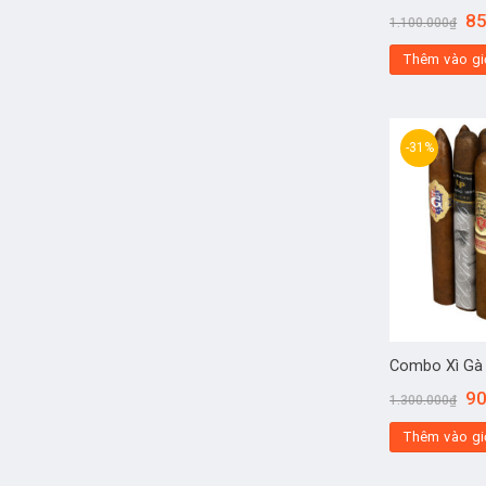
85
1.100.000
₫
Thêm vào gi
-31%
Combo Xì Gà A
90
1.300.000
₫
Thêm vào gi