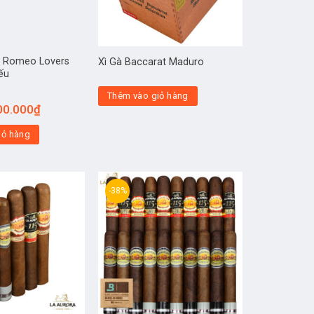
 Romeo Lovers
Xì Gà Baccarat Maduro
ếu
Thêm vào giỏ hàng
00.000
₫
iỏ hàng
-38%