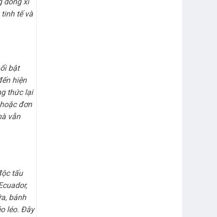
g dòng xì
tinh tế và
ổi bật
đến hiện
 thức lại
 hoặc đơn
 mà vẫn
độc tấu
Ecuador,
a, bánh
o léo. Đây