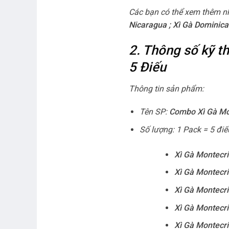
Các bạn có thể xem thêm n
Nicaragua
;
Xì Gà Dominica
2. Thông số kỹ
5 Điếu
Thông tin sản phẩm:
Tên SP:
Combo Xì Gà Mon
Số lượng: 1 Pack = 5 điế
Xì Gà Montecris
Xì Gà Montecris
Xì Gà Montecri
Xì Gà Montecri
Xì Gà Montecris