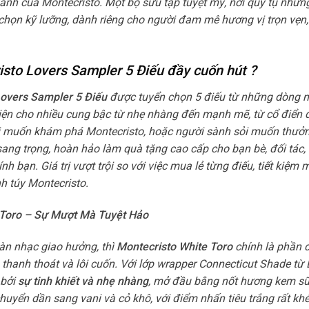
anh của Montecristo. Một bộ sưu tập tuyệt mỹ, nơi quy tụ nhữn
họn kỹ lưỡng, dành riêng cho người đam mê hương vị trọn vẹn, 
sto Lovers Sampler 5 Điếu đầy cuốn hút ?
Lovers Sampler 5 Điếu
được tuyển chọn 5 điếu từ những dòng n
diện cho nhiều cung bậc từ nhẹ nhàng đến mạnh mẽ, từ cổ điển 
i muốn khám phá Montecristo, hoặc người sành sỏi muốn thưởng
sang trọng, hoàn hảo làm quà tặng cao cấp cho bạn bè, đối tác,
h bạn. Giá trị vượt trội so với việc mua lẻ từng điếu, tiết kiệm
h túy Montecristo.
e Toro – Sự Mượt Mà Tuyệt Hảo
dàn nhạc giao hưởng, thì
Montecristo White Toro
chính là phần 
thanh thoát và lôi cuốn. Với lớp wrapper Connecticut Shade từ 
 bởi
sự tinh khiết và nhẹ nhàng
, mở đầu bằng nốt hương kem sữ
uyển dần sang vani và cỏ khô, với điểm nhấn tiêu trắng rất khé