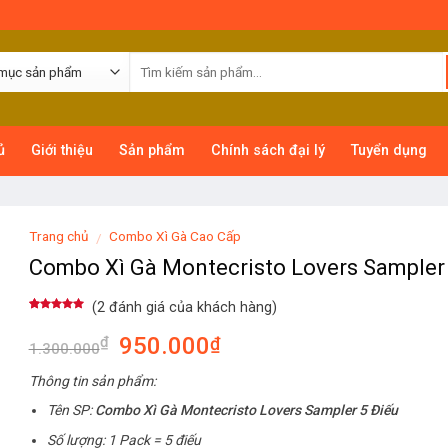
ủ
Giới thiệu
Sản phẩm
Chính sách đại lý
Tuyển dụng
Trang chủ
Combo Xì Gà Cao Cấp
/
Combo Xì Gà Montecristo Lovers Sampler 
(
2
đánh giá của khách hàng)
5.00
2
trên 5
dựa trên
950.000
₫
₫
đánh giá
1.300.000
Thông tin sản phẩm:
Tên SP:
Combo Xì Gà Montecristo Lovers Sampler 5 Điếu
Số lượng: 1 Pack = 5 điếu