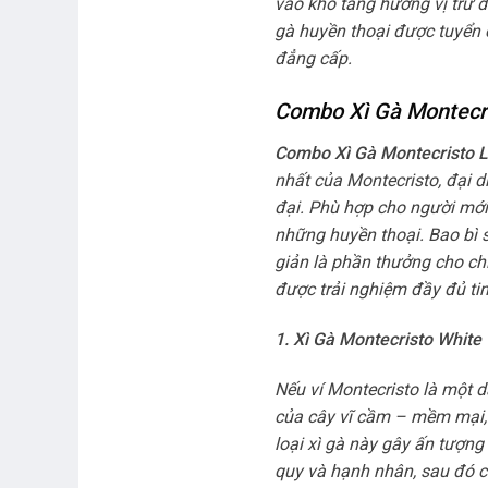
vào kho tàng hương vị trứ d
gà huyền thoại được tuyển c
đẳng cấp.
Combo Xì Gà Montecri
Combo Xì Gà Montecristo 
nhất của Montecristo, đại 
đại. Phù hợp cho người mớ
những huyền thoại. Bao bì 
giản là phần thưởng cho chín
được trải nghiệm đầy đủ tin
1. Xì Gà Montecristo Whit
Nếu ví Montecristo là một 
của cây vĩ cầm – mềm mại, 
loại xì gà này gây ấn tượng
quy và hạnh nhân, sau đó ch