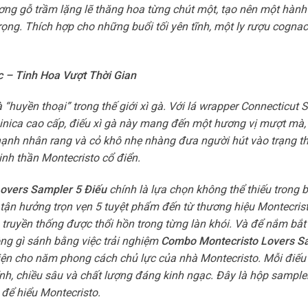
ơng gỗ trầm lặng lẽ thăng hoa từng chút một, tạo nên một hành 
rọng. Thích hợp cho những buổi tối yên tĩnh, một ly rượu cognac
ic – Tinh Hoa Vượt Thời Gian
à “huyền thoại” trong thế giới xì gà. Với lá wrapper Connecticut
inica cao cấp, điếu xì gà này mang đến một hương vị mượt mà,
 hạnh nhân rang và cỏ khô nhẹ nhàng đưa người hút vào trạng th
tinh thần Montecristo cổ điển.
Lovers Sampler 5 Điếu
chính là lựa chọn không thể thiếu trong 
ận hưởng trọn vẹn 5 tuyệt phẩm đến từ thương hiệu Montecris
a truyền thống được thổi hồn trong từng làn khói. Và để nắm bắt 
ông gì sánh bằng việc trải nghiệm
Combo Montecristo Lovers S
iện cho năm phong cách chủ lực của nhà Montecristo. Mỗi điếu
nh, chiều sâu và chất lượng đáng kinh ngạc. Đây là hộp sample
 để hiểu Montecristo.