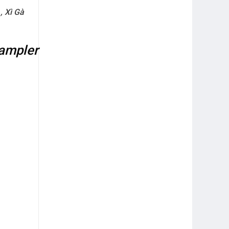
,
Xì Gà
Sampler