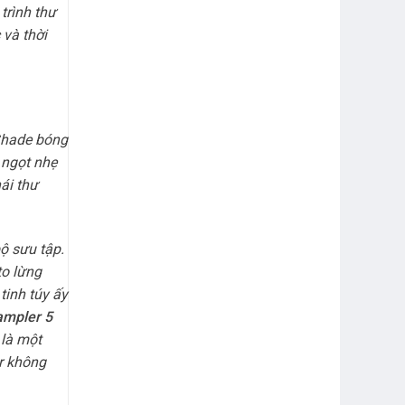
trình thư
 và thời
 Shade bóng
 ngọt nhẹ
ái thư
bộ sưu tập.
to lừng
tinh túy ấy
ampler 5
 là một
r không