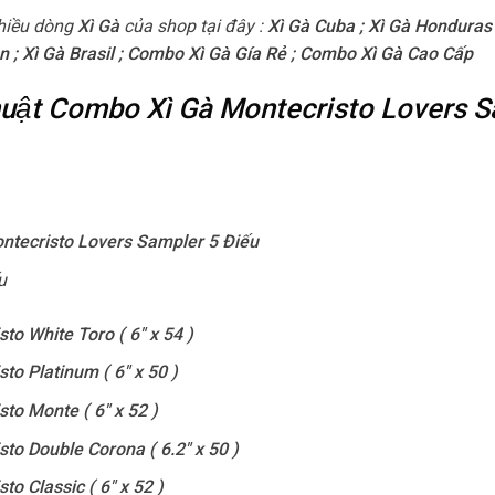
hiều dòng
Xì Gà
của shop tại đây :
Xì Gà Cuba
;
Xì Gà Honduras
n
;
Xì Gà Brasil
;
Combo Xì Gà Gía Rẻ
;
Combo Xì Gà Cao Cấp
 thuật Combo Xì Gà Montecristo Lovers 
tecristo Lovers Sampler 5 Điếu
u
to White Toro ( 6″ x 54 )
to Platinum ( 6″ x 50 )
sto Monte ( 6″ x 52 )
sto Double Corona ( 6.2″ x 50 )
to Classic ( 6″ x 52 )