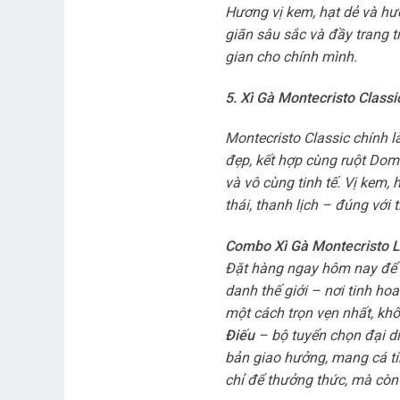
Hương vị kem, hạt dẻ và hư
giãn sâu sắc và đầy trang t
gian cho chính mình.
5. Xì Gà Montecristo Class
Montecristo Classic chính l
đẹp, kết hợp cùng ruột Dom
và vô cùng tinh tế. Vị kem,
thái, thanh lịch – đúng với 
Combo Xì Gà Montecristo 
Đặt hàng ngay hôm nay để t
danh thế giới – nơi tinh ho
một cách trọn vẹn nhất, kh
Điếu
– bộ tuyển chọn đại d
bản giao hưởng, mang cá tí
chỉ để thưởng thức, mà còn