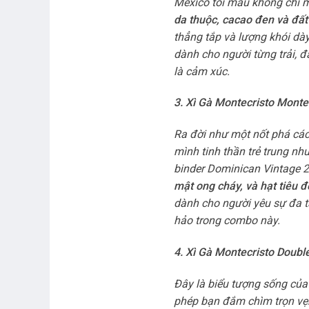
Mexico tối màu không chỉ 
da thuộc, cacao đen và đấ
thẳng tắp và lượng khói dày
dành cho người từng trải, đ
là cảm xúc.
3. Xì Gà Montecristo Mont
Ra đời như một nốt phá các
mình tinh thần trẻ trung n
binder Dominican Vintage 2
mật ong cháy, và hạt tiêu 
dành cho người yêu sự đa tầ
hảo trong combo này.
4. Xì Gà Montecristo Doubl
Đây là biểu tượng sống của 
phép bạn đắm chìm trọn vẹn