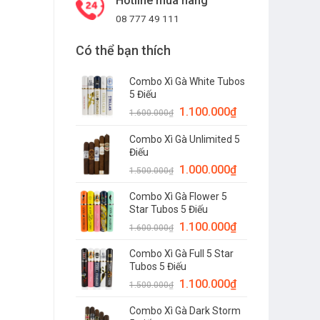
Hotline mua hàng
08 777 49 111
Có thể bạn thích
Combo Xì Gà White Tubos
5 Điếu
1.100.000
₫
1.600.000
₫
Combo Xì Gà Unlimited 5
Điếu
1.000.000
₫
1.500.000
₫
Combo Xì Gà Flower 5
Star Tubos 5 Điếu
1.100.000
₫
1.600.000
₫
Combo Xì Gà Full 5 Star
Tubos 5 Điếu
1.100.000
₫
1.500.000
₫
Combo Xì Gà Dark Storm