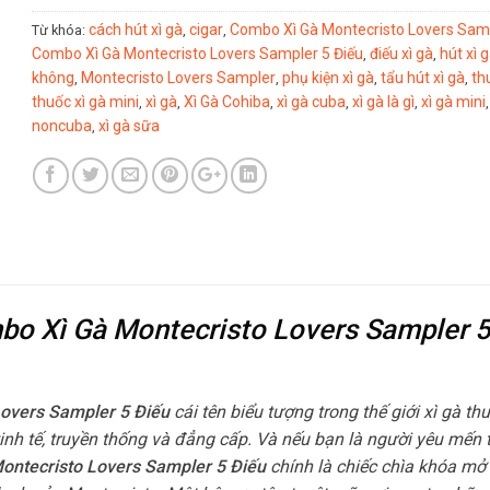
cách hút xì gà
cigar
Combo Xì Gà Montecristo Lovers Sam
Từ khóa:
,
,
Combo Xì Gà Montecristo Lovers Sampler 5 Điếu
điếu xì gà
hút xì 
,
,
không
Montecristo Lovers Sampler
phụ kiện xì gà
tẩu hút xì gà
th
,
,
,
,
thuốc xì gà mini
xì gà
Xì Gà Cohiba
xì gà cuba
xì gà là gì
xì gà mini
,
,
,
,
,
noncuba
xì gà sữa
,
mbo Xì Gà Montecristo Lovers Sampler 5
Lovers Sampler 5 Điếu
cái tên biểu tượng trong thế giới xì gà t
 tinh tế, truyền thống và đẳng cấp. Và nếu bạn là người yêu mến
ontecristo Lovers Sampler 5 Điếu
chính là chiếc chìa khóa mở