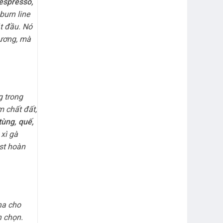
espresso,
burn line
t đầu. Nó
hương, mà
 trong
 chất đất,
tùng, quế,
 xì gà
ist hoàn
na cho
n chọn.