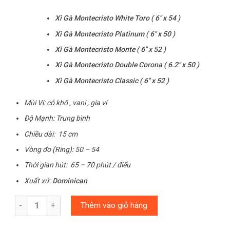
Xì Gà Montecristo White Toro ( 6″ x 54 )
Xì Gà Montecristo Platinum ( 6″ x 50 )
Xì Gà Montecristo Monte ( 6″ x 52 )
Xì Gà Montecristo Double Corona ( 6.2″ x 50 )
Xì Gà Montecristo Classic ( 6″ x 52 )
Mùi Vị: cỏ khô , vani , gia vị
Độ Mạnh: Trung bình
Chiều dài: 15 cm
Vòng đo (Ring): 50 – 54
Thời gian hút: 65 – 70 phút / điếu
Xuất xứ:
Dominican
Số lượng
Thêm vào giỏ hàng