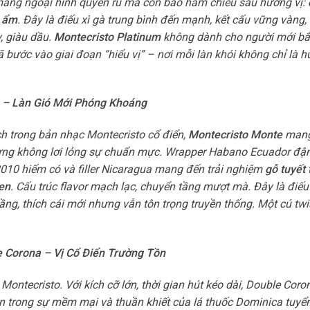
mang ngoại hình quyến rũ mà còn bao hàm chiều sâu hương vị:
t ẩm
. Đây là điếu xì gà trung bình đến mạnh, kết cấu vững vàng, 
, giàu dầu.
Montecristo Platinum
không dành cho người mới bắ
ã bước vào giai đoạn “hiểu vị” – nơi mỗi làn khói không chỉ là 
e – Làn Gió Mới Phóng Khoáng
h trong bản nhạc Montecristo cổ điển,
Montecristo Monte
mang
hưng không lơi lỏng sự chuẩn mực. Wrapper Habano Ecuador đậm
010 hiếm có và filler Nicaragua mang đến trải nghiệm
gỗ tuyết 
đen
. Cấu trúc flavor mạch lạc, chuyển tầng mượt mà. Đây là điếu
ng, thích cái mới nhưng vẫn tôn trọng truyền thống. Một cú tw
e Corona – Vị Cổ Điển Trường Tồn
Montecristo. Với kích cỡ lớn, thời gian hút kéo dài, Double Coro
 trong sự mềm mại và thuần khiết của lá thuốc Dominica tuyể