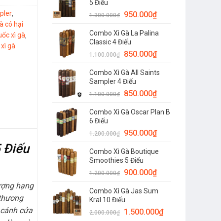
5 Điếu
pler
,
950.000
₫
1.300.000
₫
gà có hại
Combo Xì Gà La Palina
uốc xì gà
,
Classic 4 Điếu
xì gà
,
850.000
₫
1.100.000
₫
Combo Xì Gà All Saints
Sampler 4 Điếu
850.000
₫
1.100.000
₫
Combo Xì Gà Oscar Plan B
6 Điếu
950.000
₫
1.200.000
₫
 Điếu
Combo Xì Gà Boutique
Smoothies 5 Điếu
900.000
₫
1.200.000
₫
hượng hạng
Combo Xì Gà Jas Sum
 thương
Kral 10 Điếu
 cánh cửa
1.500.000
₫
2.000.000
₫