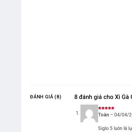
8 đánh giá cho
Xì Gà 
ĐÁNH GIÁ (8)
Được xếp
Toàn
–
04/04/2
hạng
5
5
sao
Siglo 5 luôn là 