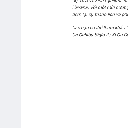
tay chơi có kinh nghiệm, thì
Havana. Với một mùi hương 
đem lại sự thanh lịch và ph
Các bạn có thể tham khảo t
Gà Cohiba Siglo 2
;
Xì Gà C