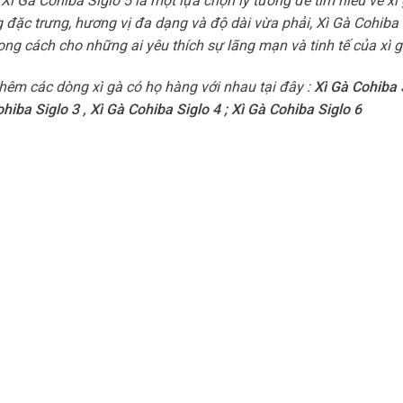
 Xì Gà Cohiba Siglo 5 là một lựa chọn lý tưởng để tìm hiểu về xì
đặc trưng, hương vị đa dạng và độ dài vừa phải, Xì Gà Cohiba 
ong cách cho những ai yêu thích sự lãng mạn và tinh tế của xì g
hêm các dòng xì gà có họ hàng với nhau tại đây :
Xì Gà Cohiba 
ohiba Siglo 3
,
Xì Gà Cohiba Siglo 4
;
Xì Gà Cohiba Siglo 6