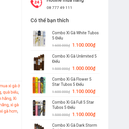
Hotline mua hàng
08 777 49 111
Có thể bạn thích
Combo Xì Gà White Tubos
5 Điếu
1.100.000
₫
1.600.000
₫
Combo Xì Gà Unlimited 5
Điếu
1.000.000
₫
1.500.000
₫
Combo Xì Gà Flower 5
Star Tubos 5 Điếu
mua xì gà ở
1.100.000
₫
g
quà biếu
1.600.000
₫
,
,
nh hãng
Xì
,
Combo Xì Gà Full 5 Star
 hãng
xì gà
,
Tubos 5 Điếu
xì gà hcm
,
1.100.000
₫
1.500.000
₫
Combo Xì Gà Dark Storm