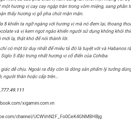
t một hương vị cay cay ngập tràn trong vòm miệng, sang phần t
hận thấy hương vị gỗ pha chút mặn mặn.
lo 5
khiến ta ngỡ ngàng với hương vị mà nó đem lại, thoang th
colate và vị kem ngọt ngào khiến người sử dụng không khỏi thí
mới lạ, thật khó để nói thành lời.
 chỉ có một từ duy nhất để miêu tả đó là tuyệt vời và Habanos rấ
 Siglo 5 đặc trưng nhất hương vị cổ điển của Cohiba.
 giác dễ chịu. Ngoài ra đây còn là dòng sản phẩm lý tưởng dùn
è, người thân hoặc cấp trên…
8.777.49.111
ebook.com/xigamini.com.vn
tube.com/channel/UCWVnN2F_Fo0CeK4GNMBHBjg