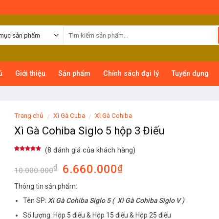
ủ
Giới thiệu
Sản phẩm
Chính sách đại lý
Tuyển dụng
Trang chủ
Xì Gà Cuba
Xì Gà Cohiba
/
/
Xì Gà Cohiba Siglo 5 hộp 3 Điếu
(
8
đánh giá của khách hàng)
4.75
8
trên
5 dựa trên
6.660.000
₫
₫
đánh giá
10.000.000
Thông tin sản phẩm:
Tên SP:
Xì Gà Cohiba Siglo 5 (
Xì Gà Cohiba Siglo V )
Số lượng: Hộp 5 điếu & Hộp 15 điếu & Hộp 25 điếu