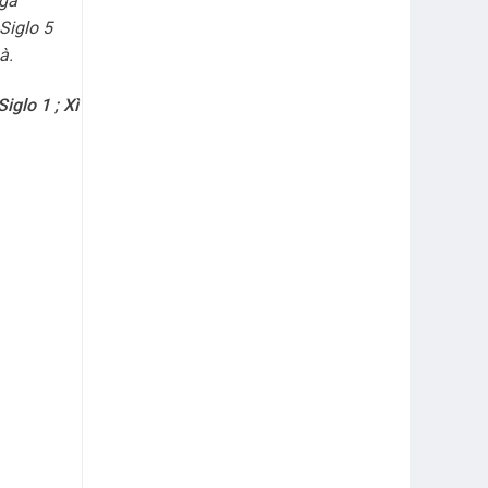
 gà
Siglo 5
à.
Siglo 1
;
Xì