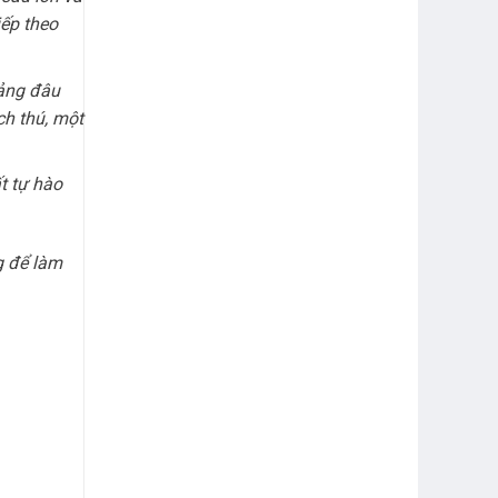
iếp theo
oảng đâu
ch thú, một
t tự hào
g để làm