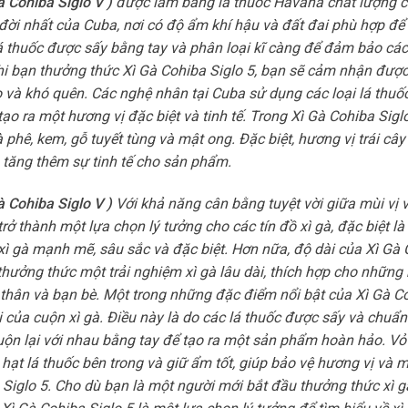
à Cohiba Siglo V )
được làm bằng lá thuốc Havana chất lượng c
 đời nhất của Cuba, nơi có độ ẩm khí hậu và đất đai phù hợp để
lá thuốc được sấy bằng tay và phân loại kĩ càng để đảm bảo các
i bạn thưởng thức Xì Gà Cohiba Siglo 5, bạn sẽ cảm nhận đượ
 và khó quên. Các nghệ nhân tại Cuba sử dụng các loại lá thuố
ạo ra một hương vị đặc biệt và tinh tế. Trong Xì Gà Cohiba Siglo
hê, kem, gỗ tuyết tùng và mật ong. Đặc biệt, hương vị trái cây
tăng thêm sự tinh tế cho sản phẩm.
à Cohiba Siglo V )
Với khả năng cân bằng tuyệt vời giữa mùi vị
trở thành một lựa chọn lý tưởng cho các tín đồ xì gà, đặc biệt l
xì gà mạnh mẽ, sâu sắc và đặc biệt. Hơn nữa, độ dài của Xì Gà
hưởng thức một trải nghiệm xì gà lâu dài, thích hợp cho những 
thân và bạn bè. Một trong những đặc điểm nổi bật của Xì Gà Co
 của cuộn xì gà. Điều này là do các lá thuốc được sấy và chuẩn
cuộn lại với nhau bằng tay để tạo ra một sản phẩm hoàn hảo. Vỏ
 hạt lá thuốc bên trong và giữ ẩm tốt, giúp bảo vệ hương vị và 
 Siglo 5. Cho dù bạn là một người mới bắt đầu thưởng thức xì 