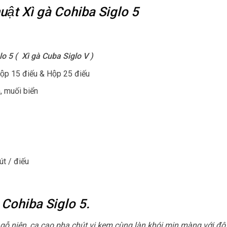
huật Xì gà Cohiba Siglo 5
lo 5 (
Xì gà Cuba Siglo V )
ộp 15 điếu & Hộp 25 điếu
 muối biển
út / điếu
 Cohiba Siglo 5.
 gỗ niên, ca cao pha chút vị kem cùng làn khói mịn màng với độ