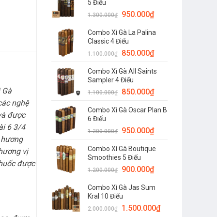
5 Điếu
950.000
₫
1.300.000
₫
Combo Xì Gà La Palina
Classic 4 Điếu
850.000
₫
1.100.000
₫
Combo Xì Gà All Saints
Sampler 4 Điếu
ì Gà
850.000
₫
1.100.000
₫
 các nghệ
Combo Xì Gà Oscar Plan B
 và được
6 Điếu
ài 6 3/4
950.000
₫
1.200.000
₫
i hương
Combo Xì Gà Boutique
hương vị
Smoothies 5 Điếu
thuốc được
900.000
₫
1.200.000
₫
Combo Xì Gà Jas Sum
Kral 10 Điếu
1.500.000
₫
2.000.000
₫