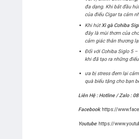
đa dạng. Khi bắt đầu hú
của điếu Cigar ta cảm n
Khi hút
Xì gà Cohiba Sig
đây là mùi thơm của cho
cảm giác thân thương lại 
Đối với Cohiba Siglo 5 –
khi đã tạo ra những điếu
ưa bị stress đem lại cảm
quà biếu tặng cho bạn b
Liên Hệ : Hotline / Zalo : 0
Facebook
:
https://www.fac
Youtube
:
https://www.you