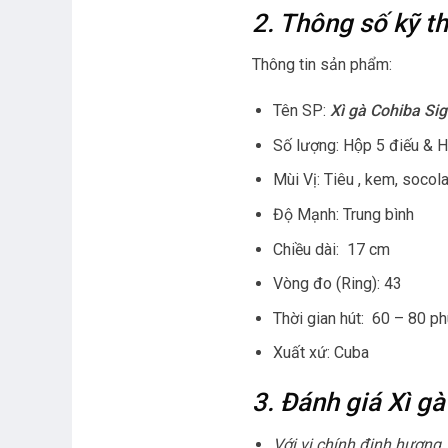
2. Thông số kỹ t
Thông tin sản phẩm:
Tên SP:
Xì gà Cohiba Sig
Số lượng: Hộp 5 điếu & H
Mùi Vị: Tiêu , kem, socola,
Độ Mạnh: Trung bình
Chiều dài: 17 cm
Vòng đo (Ring): 43
Thời gian hút: 60 – 80 ph
Xuất xứ: Cuba
3. Đánh giá Xì gà
Với vị chính đinh hương,