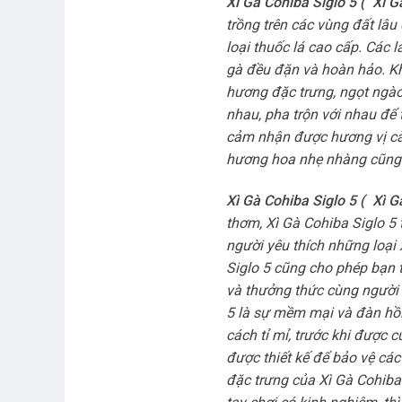
Xì Gà Cohiba Siglo 5 (
Xì G
trồng trên các vùng đất lâu
loại thuốc lá cao cấp. Các 
gà đều đặn và hoàn hảo. Kh
hương đặc trưng, ngọt ngào
nhau, pha trộn với nhau để t
cảm nhận được hương vị cà p
hương hoa nhẹ nhàng cũng 
Xì Gà Cohiba Siglo 5 (
Xì G
thơm, Xì Gà Cohiba Siglo 5 
người yêu thích những loại 
Siglo 5 cũng cho phép bạn t
và thưởng thức cùng người 
5 là sự mềm mại và đàn hồi
cách tỉ mỉ, trước khi được 
được thiết kế để bảo vệ các
đặc trưng của Xì Gà Cohiba