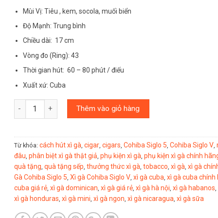
Mùi Vị: Tiêu , kem, socola, muối biển
Độ Mạnh: Trung bình
Chiều dài: 17 cm
Vòng đo (Ring): 43
Thời gian hút: 60 – 80 phút / điếu
Xuất xứ: Cuba
Số lượng
Thêm vào giỏ hàng
cách hút xì gà
cigar
cigars
Cohiba Siglo 5
Cohiba Siglo V
Từ khóa:
,
,
,
,
,
đâu
phân biệt xì gà thật giả
phụ kiện xì gà
phụ kiện xì gà chính hãn
,
,
,
quà tặng
quà tặng sếp
thưởng thức xì gà
tobacco
xì gà
xì gà chí
,
,
,
,
,
Gà Cohiba Siglo 5
Xì gà Cohiba Siglo V
xì gà cuba
xì gà cuba chính
,
,
,
cuba giá rẻ
xì gà dominican
xì gà giá rẻ
xì gà hà nội
xì gà habanos
,
,
,
,
,
xì gà honduras
xì gà mini
xì gà ngon
xì gà nicaragua
xì gà sữa
,
,
,
,