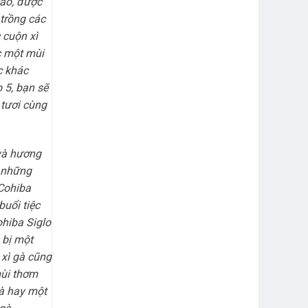
ao, được
 trồng các
 cuộn xì
c một mùi
c khác
 5, bạn sẽ
 tươi cùng
 và hương
à những
 Cohiba
buổi tiệc
hiba Siglo
 bị một
 xì gà cũng
mùi thơm
gà hay một