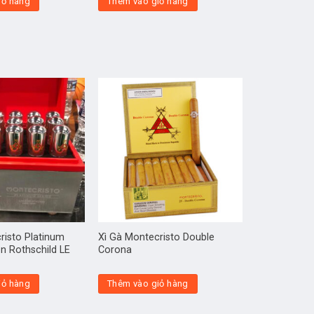
iỏ hàng
Thêm vào giỏ hàng
risto Platinum
Xì Gà Montecristo Double
on Rothschild LE
Corona
iỏ hàng
Thêm vào giỏ hàng