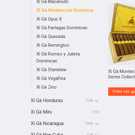
Xì Gà Macanudo
XÌ Gà Montecristo Dominica
Xì Gà Opus X
Xì Gà Partagas Dominican
Xì Gà Quesada
Xì Gà Remington
Xì Gà Romeo y Julieta
Dominican
Xì Gà Stanislaw
Xì Gà Montecr
Series Collec
Xì Gà VegaFina
Xì Gà Zino
Thêm vào gi
Xì Gà Honduras
(169)
Xì Gà Mini
(116)
Xì Gà Nicaragua
(265)
Xì Gà Non Cuba
(19)