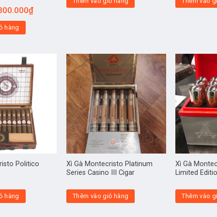
Thêm vào giỏ hàng
Thêm vào g
300.000
₫
ỏ hàng
isto Politico
Xì Gà Montecristo Platinum
Xì Gà Montec
z
Series Casino III Cigar
Limited Editi
ỏ hàng
Thêm vào giỏ hàng
Thêm vào g