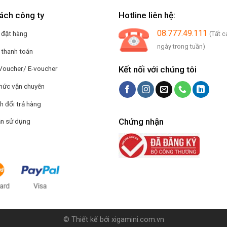
ách công ty
Hotline liên hệ:
08.777.49.111
 đặt hàng
(Tất c
ngày trong tuần)
 thanh toán
Kết nối với chúng tôi
Voucher/ E-voucher
hức vận chuyên
h đổi trả hàng
Chứng nhận
n sử dụng
© Thiết kế bởi
xigamini.com.vn