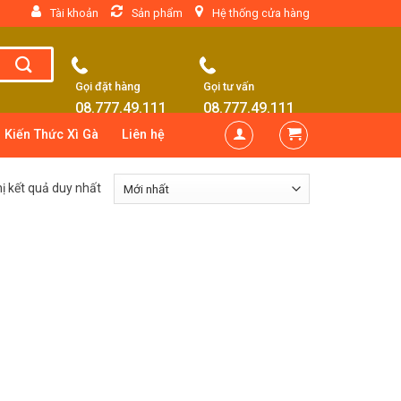
Tài khoản
Sản phẩm
Hệ thống cửa hàng
Gọi đặt hàng
Gọi tư vấn
08.777.49.111
08.777.49.111
Kiến Thức Xì Gà
Liên hệ
hị kết quả duy nhất