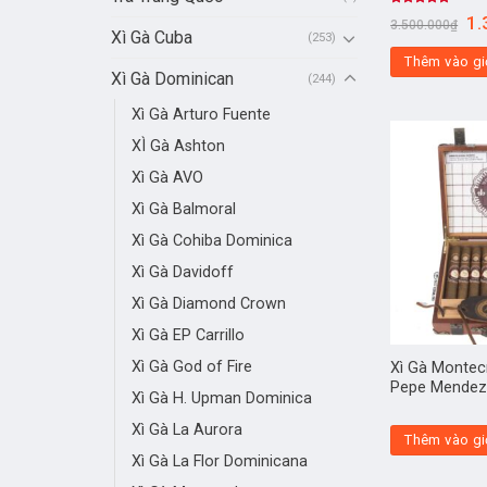
Được xếp
1.
3.500.000
₫
hạng
5.00
Xì Gà Cuba
(253)
5 sao
Thêm vào gi
Xì Gà Dominican
(244)
Xì Gà Arturo Fuente
XÌ Gà Ashton
Xì Gà AVO
Xì Gà Balmoral
Xì Gà Cohiba Dominica
Xì Gà Davidoff
Xì Gà Diamond Crown
Xì Gà EP Carrillo
Xì Gà God of Fire
Xì Gà Montecr
Pepe Mende
Xì Gà H. Upman Dominica
Xì Gà La Aurora
Thêm vào gi
Xì Gà La Flor Dominicana