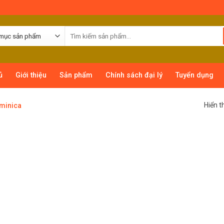
ủ
Giới thiệu
Sản phẩm
Chính sách đại lý
Tuyển dụng
Hiển t
minica