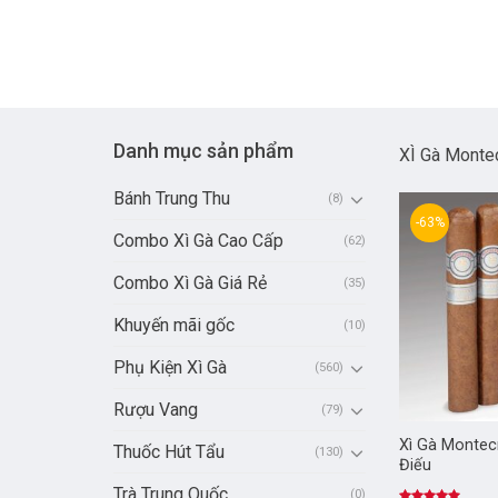
Danh mục sản phẩm
XÌ Gà Monte
Bánh Trung Thu
(8)
-63%
Combo Xì Gà Cao Cấp
(62)
Combo Xì Gà Giá Rẻ
(35)
Khuyến mãi gốc
(10)
Phụ Kiện Xì Gà
(560)
Rượu Vang
(79)
Xì Gà Montecr
Thuốc Hút Tẩu
(130)
Điếu
Trà Trung Quốc
(0)