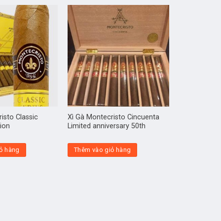
isto Classic
Xì Gà Montecristo Cincuenta
tion
Limited anniversary 50th
ỏ hàng
Thêm vào giỏ hàng