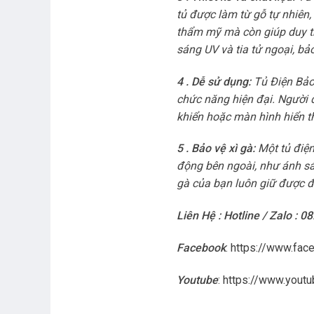
tủ được làm từ gỗ tự nhiên
thẩm mỹ mà còn giúp duy tr
sáng UV và tia tử ngoại, bả
4 . Dễ sử dụng:
Tủ Điện Bảo 
chức năng hiện đại. Người 
khiển hoặc màn hình hiển th
5 . Bảo vệ xì gà:
Một tủ điện
động bên ngoài, như ánh sá
gà của bạn luôn giữ được đ
Liên Hệ : Hotline / Zalo : 0
Facebook
:
https://www.fac
Youtube
:
https://www.you