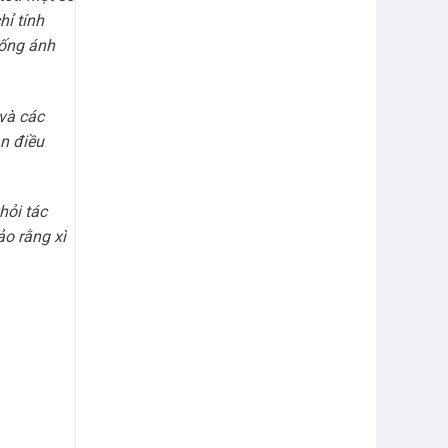
ỉ tính
hống ánh
và các
n điều
hỏi tác
o rằng xì