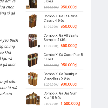
ì độ ẩm và
5 Điếu
950.000
₫
lựa chọn
1.300.000
₫
ằng xì gà
Combo Xì Gà La Palina
Classic 4 Điếu
850.000
₫
1.100.000
₫
Combo Xì Gà All Saints
Sampler 4 Điếu
 yêu thích
850.000
₫
ằng chúng
1.100.000
₫
có khả
Combo Xì Gà Oscar Plan B
t lập và
6 Điếu
ì gà khỏi
950.000
₫
1.200.000
₫
Combo Xì Gà Boutique
Smoothies 5 Điếu
như gỗ cẩm
900.000
₫
1.200.000
₫
 cho tủ mà
với cửa
Combo Xì Gà Jas Sum
Kral 10 Điếu
1.500.000
₫
2.000.000
₫