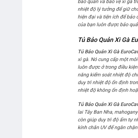
bảo quản và bảo vệ xì gà tr
nhiệt độ lý tưởng để giữ ch
hiện đại và tiện ích để bảo
của bạn luôn được bảo quản
Tủ Bảo Quản Xì Gà Eu
Tủ Bảo Quản Xì Gà EuroC
xì gà. Nó cung cấp một môi
luôn được ở trong điều kiện
năng kiểm soát nhiệt độ chí
duy trì nhiệt độ ổn định tr
nhiệt độ không ổn định hoặ
Tủ Bảo Quản Xì Gà EuroC
lai Tây Ban Nha, mahogany 
còn giúp duy trì độ ẩm tự nh
kính chắn UV để ngăn chặn 