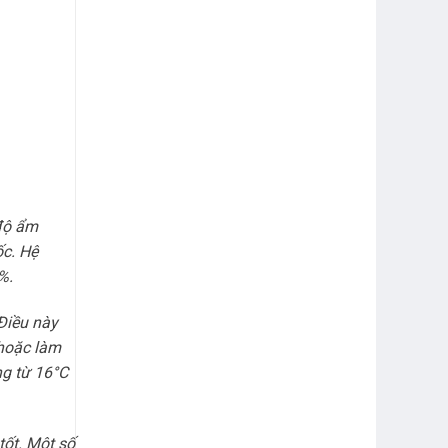
 độ ẩm
ốc. Hệ
%.
Điều này
 hoặc làm
ng từ 16°C
tốt. Một số