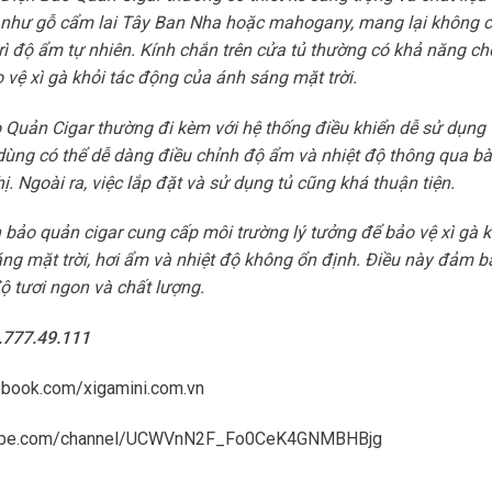
, như gỗ cẩm lai Tây Ban Nha hoặc mahogany, mang lại không ch
ì độ ẩm tự nhiên. Kính chắn trên cửa tủ thường có khả năng c
o vệ xì gà khỏi tác động của ánh sáng mặt trời.
Quản Cigar thường đi kèm với hệ thống điều khiển dễ sử dụng 
dùng có thể dễ dàng điều chỉnh độ ẩm và nhiệt độ thông qua bà
ị. Ngoài ra, việc lắp đặt và sử dụng tủ cũng khá thuận tiện.
 bảo quản cigar cung cấp môi trường lý tưởng để bảo vệ xì gà k
ng mặt trời, hơi ẩm và nhiệt độ không ổn định. Điều này đảm bả
ộ tươi ngon và chất lượng.
8.777.49.111
ebook.com/xigamini.com.vn
tube.com/channel/UCWVnN2F_Fo0CeK4GNMBHBjg