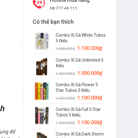
Hotline mua hàng
08 777 49 111
Có thể bạn thích
Combo Xì Gà White Tubos
5 Điếu
1.100.000
₫
1.600.000
₫
Combo Xì Gà Unlimited 5
Điếu
1.000.000
₫
1.500.000
₫
Combo Xì Gà Flower 5
Star Tubos 5 Điếu
1.100.000
₫
1.600.000
₫
nh
Combo Xì Gà Full 5 Star
Tubos 5 Điếu
1.100.000
₫
1.500.000
₫
dụng để
Combo Xì Gà Dark Storm