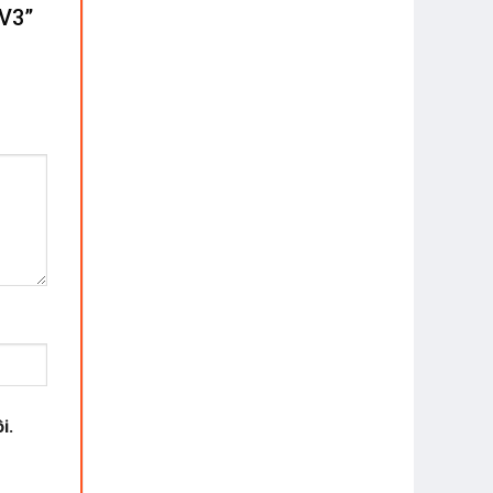
4V3”
i.