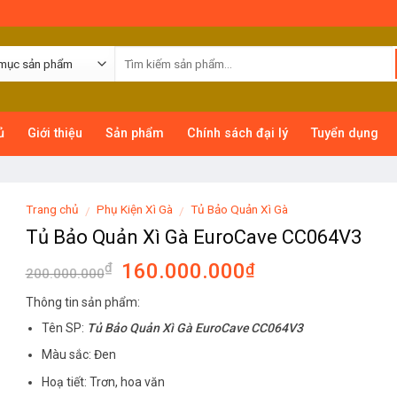
ủ
Giới thiệu
Sản phẩm
Chính sách đại lý
Tuyển dụng
Trang chủ
Phụ Kiện Xì Gà
Tủ Bảo Quản Xì Gà
/
/
Tủ Bảo Quản Xì Gà EuroCave CC064V3
160.000.000
₫
₫
200.000.000
Thông tin sản phẩm:
Tên SP:
Tủ Bảo Quản Xì Gà EuroCave CC064V3
Màu sắc: Đen
Hoạ tiết: Trơn, hoa văn