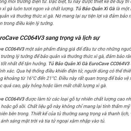
ong môi trường điện tử. Đặc biệt, tủ này được thiết kế để duy tr
o xì gà luôn tươi ngon và chất lượng.
Tủ Bảo Quản Xì Gà
là một 
 quản và thưởng thức xì gà. Nó mang lại sự tiện lợi và đảm bảo r
 trong điều kiện lý tưởng.
roCave CC064V3 sang trọng và lịch sự
ave CC064V3
một sản phẩm đáng giá để đầu tư cho những người
 trường lý tưởng để bảo quản và thưởng thức xì gà, đảm bảo r
 tốt nhất để tận hưởng.
Tủ Bảo Quản Xì Gà EuroCave CC064V3
nh xác. Qua hệ thống điều khiển điện tử, người dùng có thể thiế
ong khoảng từ 16°C đến 21°C. Điều này rất quan trọng để bảo vệ x
c quá cao, gây hỏng hoặc làm mất chất lượng xì gà.
ave CC064V3
được làm từ các loại gỗ tự nhiên chất lượng cao 
hoặc gỗ sồi. Chất liệu gỗ này không chỉ mang lại tính thẩm mỹ
iên bên trong. Thiết kế của tủ thường sang trọng và thanh lịch, 
ánh sáng mặt trời và tia tử ngoại xâm nhập vào tủ.