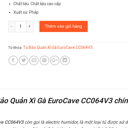
Chất liệu: Chất liệu cao cấp
Xuất xứ: Pháp
Số lượng
Thêm vào giỏ hàng
Tủ Bảo Quản Xì Gà EuroCave CC064V3
Từ khóa:
ủ Bảo Quản Xì Gà EuroCave CC064V3
chí
ave CC064V3
còn gọi là electric humidor, là một loại tủ được sử 