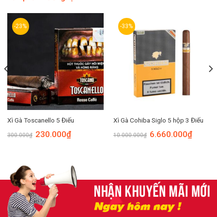
-23%
-33%
Xì Gà Toscanello 5 Điếu
Xì Gà Cohiba Siglo 5 hộp 3 Điếu
230.000
₫
6.660.000
₫
300.000
₫
10.000.000
₫