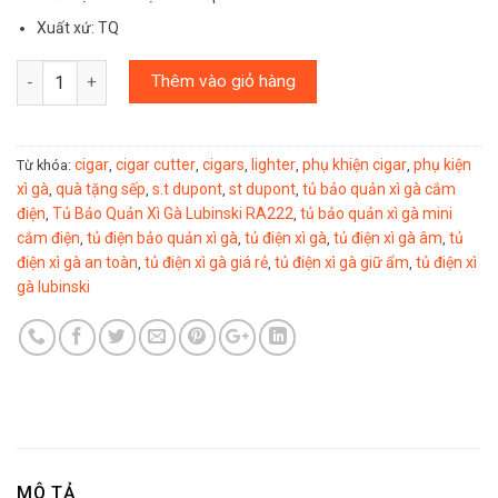
Xuất xứ: TQ
Số lượng
Thêm vào giỏ hàng
cigar
cigar cutter
cigars
lighter
phụ khiện cigar
phụ kiện
Từ khóa:
,
,
,
,
,
xì gà
quà tặng sếp
s.t dupont
st dupont
tủ bảo quản xì gà cắm
,
,
,
,
điện
Tủ Bảo Quản Xì Gà Lubinski RA222
tủ bảo quản xì gà mini
,
,
cắm điện
tủ điện bảo quản xì gà
tủ điện xì gà
tủ điện xì gà âm
tủ
,
,
,
,
điện xì gà an toàn
tủ điện xì gà giá rẻ
tủ điện xì gà giữ ẩm
tủ điện xì
,
,
,
gà lubinski
MÔ TẢ