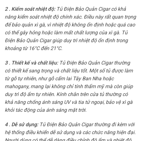
2 . Kiểm soát nhiệt độ:
Tủ Điện Bảo Quản Cigar có khả
năng kiểm soát nhiệt độ chính xác. Điều này rất quan trọng
để bảo quản xì gà, vì nhiệt độ không ổn định hoặc quá cao
có thể gây hỏng hoặc làm mất chất lượng của xì gà. Tủ
Điện Bảo Quản Cigar giúp duy trì nhiệt độ ổn định trong
khoảng từ 16°C đến 21°C.
3 . Thiết kế và chất liệu:
Tủ Điện Bảo Quản Cigar thường
có thiết kế sang trọng và chất liệu tốt. Một số tủ được làm
từ gỗ tự nhiên, như gỗ cẩm lai Tây Ban Nha hoặc
mahogany, mang lại không chỉ tính thẩm mỹ mà còn giúp
duy trì độ ẩm tự nhiên. Kính chắn trên cửa tủ thường có
khả năng chống ánh sáng UV và tia tử ngoại, bảo vệ xì gà
khỏi tác động của ánh sáng mặt trời.
4 . Dễ sử dụng:
Tủ Điện Bảo Quản Cigar thường đi kèm với
hệ thống điều khiển dễ sử dụng và các chức năng hiện đại.
Người dùng có thể dễ dàng điều chỉnh độ ẩm và nhiệt độ