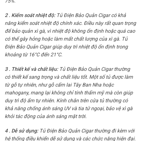
75%.
2 . Kiểm soát nhiệt độ:
Tủ Điện Bảo Quản Cigar có khả
năng kiểm soát nhiệt độ chính xác. Điều này rất quan trọng
để bảo quản xì gà, vì nhiệt độ không ổn định hoặc quá cao
có thể gây hỏng hoặc làm mất chất lượng của xì gà. Tủ
Điện Bảo Quản Cigar giúp duy trì nhiệt độ ổn định trong
khoảng từ 16°C đến 21°C.
3 . Thiết kế và chất liệu:
Tủ Điện Bảo Quản Cigar thường
có thiết kế sang trọng và chất liệu tốt. Một số tủ được làm
từ gỗ tự nhiên, như gỗ cẩm lai Tây Ban Nha hoặc
mahogany, mang lại không chỉ tính thẩm mỹ mà còn giúp
duy trì độ ẩm tự nhiên. Kính chắn trên cửa tủ thường có
khả năng chống ánh sáng UV và tia tử ngoại, bảo vệ xì gà
khỏi tác động của ánh sáng mặt trời.
4 . Dễ sử dụng:
Tủ Điện Bảo Quản Cigar thường đi kèm với
hệ thống điều khiển dễ sử dụng và các chức năng hiện đại.