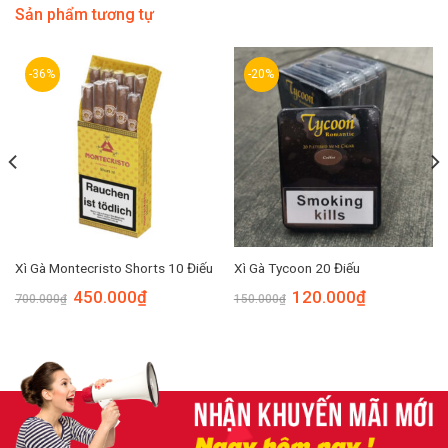
Sản phẩm tương tự
-36%
-20%
Xì Gà Montecristo Shorts 10 Điếu
Xì Gà Tycoon 20 Điếu
450.000
₫
120.000
₫
700.000
₫
150.000
₫