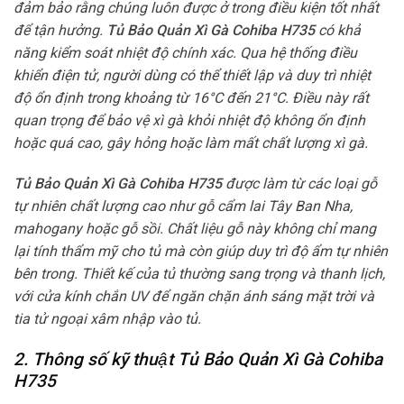
đảm bảo rằng chúng luôn được ở trong điều kiện tốt nhất
để tận hưởng.
Tủ Bảo Quản Xì Gà Cohiba H735
có khả
năng kiểm soát nhiệt độ chính xác. Qua hệ thống điều
khiển điện tử, người dùng có thể thiết lập và duy trì nhiệt
độ ổn định trong khoảng từ 16°C đến 21°C. Điều này rất
quan trọng để bảo vệ xì gà khỏi nhiệt độ không ổn định
hoặc quá cao, gây hỏng hoặc làm mất chất lượng xì gà.
Tủ Bảo Quản Xì Gà Cohiba H735
được làm từ các loại gỗ
tự nhiên chất lượng cao như gỗ cẩm lai Tây Ban Nha,
mahogany hoặc gỗ sồi. Chất liệu gỗ này không chỉ mang
lại tính thẩm mỹ cho tủ mà còn giúp duy trì độ ẩm tự nhiên
bên trong. Thiết kế của tủ thường sang trọng và thanh lịch,
với cửa kính chắn UV để ngăn chặn ánh sáng mặt trời và
tia tử ngoại xâm nhập vào tủ.
2. Thông số kỹ thuật Tủ Bảo Quản Xì Gà Cohiba
H735