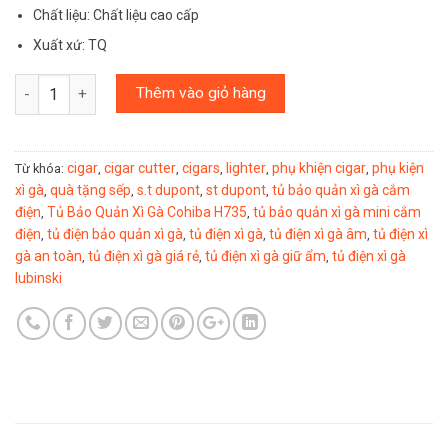
Chất liệu: Chất liệu cao cấp
Xuất xứ: TQ
Số lượng
Thêm vào giỏ hàng
cigar
cigar cutter
cigars
lighter
phụ khiện cigar
phụ kiện
Từ khóa:
,
,
,
,
,
xì gà
quà tặng sếp
s.t dupont
st dupont
tủ bảo quản xì gà cắm
,
,
,
,
điện
Tủ Bảo Quản Xì Gà Cohiba H735
tủ bảo quản xì gà mini cắm
,
,
điện
tủ điện bảo quản xì gà
tủ điện xì gà
tủ điện xì gà âm
tủ điện xì
,
,
,
,
gà an toàn
tủ điện xì gà giá rẻ
tủ điện xì gà giữ ẩm
tủ điện xì gà
,
,
,
lubinski