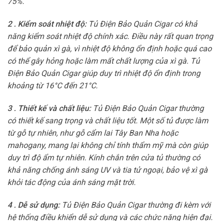
75%.
2 . Kiểm soát nhiệt độ:
Tủ Điện Bảo Quản Cigar có khả
năng kiểm soát nhiệt độ chính xác. Điều này rất quan trọng
để bảo quản xì gà, vì nhiệt độ không ổn định hoặc quá cao
có thể gây hỏng hoặc làm mất chất lượng của xì gà. Tủ
Điện Bảo Quản Cigar giúp duy trì nhiệt độ ổn định trong
khoảng từ 16°C đến 21°C.
3 . Thiết kế và chất liệu:
Tủ Điện Bảo Quản Cigar thường
có thiết kế sang trọng và chất liệu tốt. Một số tủ được làm
từ gỗ tự nhiên, như gỗ cẩm lai Tây Ban Nha hoặc
mahogany, mang lại không chỉ tính thẩm mỹ mà còn giúp
duy trì độ ẩm tự nhiên. Kính chắn trên cửa tủ thường có
khả năng chống ánh sáng UV và tia tử ngoại, bảo vệ xì gà
khỏi tác động của ánh sáng mặt trời.
4 . Dễ sử dụng:
Tủ Điện Bảo Quản Cigar thường đi kèm với
hệ thống điều khiển dễ sử dụng và các chức năng hiện đại.