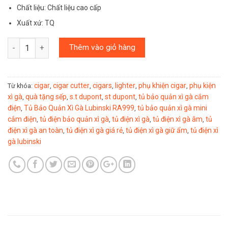
Chất liệu: Chất liệu cao cấp
Xuất xứ: TQ
Số lượng
Thêm vào giỏ hàng
cigar
cigar cutter
cigars
lighter
phụ khiện cigar
phụ kiện
Từ khóa:
,
,
,
,
,
xì gà
quà tặng sếp
s.t dupont
st dupont
tủ bảo quản xì gà cắm
,
,
,
,
điện
Tủ Bảo Quản Xì Gà Lubinski RA999
tủ bảo quản xì gà mini
,
,
cắm điện
tủ điện bảo quản xì gà
tủ điện xì gà
tủ điện xì gà âm
tủ
,
,
,
,
điện xì gà an toàn
tủ điện xì gà giá rẻ
tủ điện xì gà giữ ẩm
tủ điện xì
,
,
,
gà lubinski