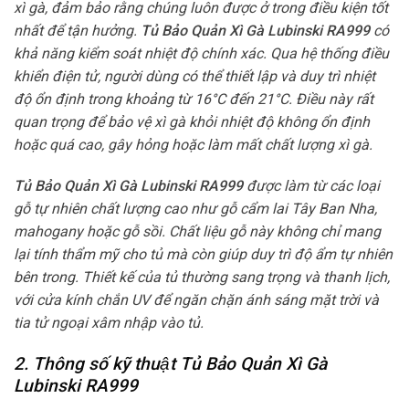
xì gà, đảm bảo rằng chúng luôn được ở trong điều kiện tốt
nhất để tận hưởng.
Tủ Bảo Quản Xì Gà Lubinski RA999
có
khả năng kiểm soát nhiệt độ chính xác. Qua hệ thống điều
khiển điện tử, người dùng có thể thiết lập và duy trì nhiệt
độ ổn định trong khoảng từ 16°C đến 21°C. Điều này rất
quan trọng để bảo vệ xì gà khỏi nhiệt độ không ổn định
hoặc quá cao, gây hỏng hoặc làm mất chất lượng xì gà.
Tủ Bảo Quản Xì Gà Lubinski RA999
được làm từ các loại
gỗ tự nhiên chất lượng cao như gỗ cẩm lai Tây Ban Nha,
mahogany hoặc gỗ sồi. Chất liệu gỗ này không chỉ mang
lại tính thẩm mỹ cho tủ mà còn giúp duy trì độ ẩm tự nhiên
bên trong. Thiết kế của tủ thường sang trọng và thanh lịch,
với cửa kính chắn UV để ngăn chặn ánh sáng mặt trời và
tia tử ngoại xâm nhập vào tủ.
2. Thông số kỹ thuật Tủ Bảo Quản Xì Gà
Lubinski RA999