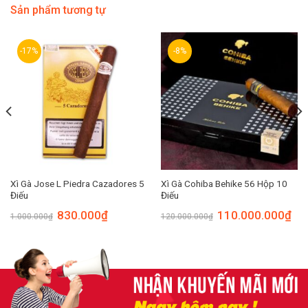
Sản phẩm tương tự
-17%
-8%
Xì Gà Jose L Piedra Cazadores 5
Xì Gà Cohiba Behike 56 Hộp 10
Điếu
Điếu
830.000
₫
110.000.000
₫
1.000.000
₫
120.000.000
₫