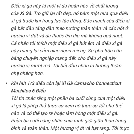
Điếu xì gà này là một ví dụ hoàn hảo về chất lượng
của
Xì Gà
.
Tro giữ lại rất đẹp, nó bám một nửa qua điếu
xì gà trước khi trọng lực tác động. Sức mạnh của điếu xì
gà bắt đầu tăng dần theo hướng toàn thân và các nốt ở
hương vị đất và da thuộc êm dịu mà không quá ngọt.
Cá nhân tôi thích một điếu xì gà hút êm và điếu xì gà
này mang lại cảm giác ngon miệng. Sự pha trộn cân
bằng chuyên nghiệp mang đến cho điếu xì gà này
hương vị mượt mà. Tôi bắt đầu nhận ra hương thơm
nhẹ nhàng hơn.
Khi hút 1/3 điếu còn lại Xì Gà Camacho Connecticut
Machitos 6 Điếu
Tôi tin chắc rằng một phần ba cuối cùng của một điếu
xì gà là phép thử thực sự xem nó thực sự tốt như thế
nào và có thể tạo ra hoặc làm hỏng một điếu xì gà.
Phần ba cuối cùng phân chia ranh giới giữa thân trung
bình và toàn thân. Một hương vị ớt và hạt rang. Tôi thực