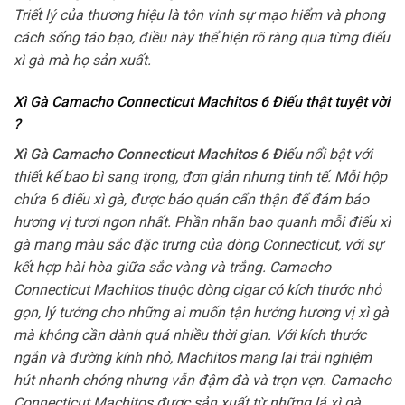
Triết lý của thương hiệu là tôn vinh sự mạo hiểm và phong
cách sống táo bạo, điều này thể hiện rõ ràng qua từng điếu
xì gà mà họ sản xuất.
Xì Gà Camacho Connecticut Machitos 6 Điếu thật tuyệt vời
?
Xì Gà Camacho Connecticut Machitos 6 Điếu
nổi bật với
thiết kế bao bì sang trọng, đơn giản nhưng tinh tế. Mỗi hộp
chứa 6 điếu xì gà, được bảo quản cẩn thận để đảm bảo
hương vị tươi ngon nhất. Phần nhãn bao quanh mỗi điếu xì
gà mang màu sắc đặc trưng của dòng Connecticut, với sự
kết hợp hài hòa giữa sắc vàng và trắng. Camacho
Connecticut Machitos thuộc dòng cigar có kích thước nhỏ
gọn, lý tưởng cho những ai muốn tận hưởng hương vị xì gà
mà không cần dành quá nhiều thời gian. Với kích thước
ngắn và đường kính nhỏ, Machitos mang lại trải nghiệm
hút nhanh chóng nhưng vẫn đậm đà và trọn vẹn. Camacho
Connecticut Machitos được sản xuất từ những lá xì gà