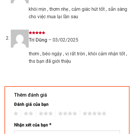
sao
khói mịn , thơm nhẹ , cảm giác hút tốt , sẵn sàng
cho việc mua lại lần sau
Được xếp
Trí Dũng
–
03/02/2025
hạng
5
5
sao
thơm , béo ngậy , vị rất tròn , khói cảm nhận tốt ,
ths bạn đã giới thiệu
Thêm đánh giá
Đánh giá của bạn
1
2
3
4
5
Nhận xét của bạn
*