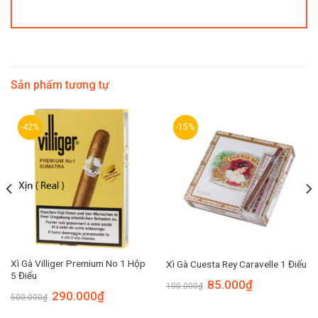
Sản phẩm tương tự
-42%
-15%
Xì Gà Villiger Premium No 1 Hộp
Xì Gà Cuesta Rey Caravelle 1 Điếu
5 Điếu
85.000
₫
100.000
₫
290.000
₫
500.000
₫