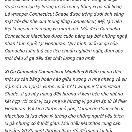
được chọn lọc kỹ lưỡng từ các vùng trồng xì gà nổi tiếng.
Lá wrapper Connecticut Shade được trồng dưới ánh sáng
mặt trời dịu nhẹ của thung lũng Connecticut, Mỹ, tạo nên
lớp lá ngoài mịn màng và mượt mà. Mỗi điếu Camacho
Connecticut Machitos được cuốn bằng tay bởi những nghệ
nhân lành nghề tại Honduras. Quy trình cuốn xì gà của
Camacho tuân thủ các tiêu chuẩn nghiêm ngặt, đảm bảo
mỗi điếu xì gà đều đạt chất lượng cao nhất.
Xì Gà Camacho Connecticut Machitos 6 Điếu
mang đến
một sự cân bằng hoàn hảo giữa hương vị nhẹ nhàng và sự
đậm đà vừa phải. Được cuốn từ lá wrapper Connecticut
Shade, xì gà này mang đến hương vị kem béo nhẹ nhàng,
kết hợp với chút vị cay nhẹ và hương vị gỗ ấm áp từ lá filler
Honduras. Với kích thước nhỏ gọn, Camacho Connecticut
Machitos là lựa chọn lý tưởng cho những người yêu thích
xì gà nhưng có ít thời gian. Mỗi điếu Machitos cung cấp
khoảng 20-30 phút thưởng thức, đủ để mang lại trải