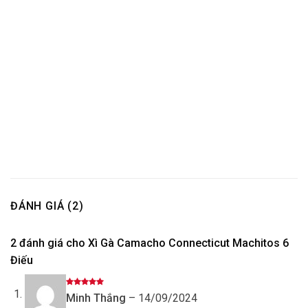
ĐÁNH GIÁ (2)
2 đánh giá cho
Xì Gà Camacho Connecticut Machitos 6
Điếu
Được xếp
Minh Thắng
–
14/09/2024
hạng
5
5