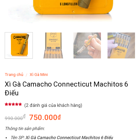
Trang chủ
Xì Gà Mini
/
Xì Gà Camacho Connecticut Machitos 6
Điếu
(
2
đánh giá của khách hàng)
5.00
2
trên 5
dựa trên
750.000
₫
₫
đánh giá
990.000
Thông tin sản phẩm:
Tên SP:
Xì Gà Camacho Connecticut Machitos 6 Điếu