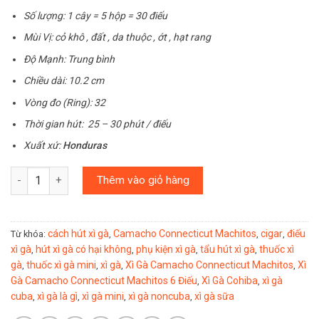
Số lượng: 1 cây = 5 hộp = 30 điếu
Mùi Vị: cỏ khô , đất , da thuộc , ớt , hạt rang
Độ Mạnh: Trung bình
Chiều dài: 10.2 cm
Vòng đo (Ring): 32
Thời gian hút: 25 – 30 phút / điếu
Xuất xứ:
Honduras
Số lượng
Thêm vào giỏ hàng
cách hút xì gà
Camacho Connecticut Machitos
cigar
điếu
Từ khóa:
,
,
,
xì gà
hút xì gà có hại không
phụ kiện xì gà
tẩu hút xì gà
thuốc xì
,
,
,
,
gà
thuốc xì gà mini
xì gà
Xì Gà Camacho Connecticut Machitos
Xì
,
,
,
,
Gà Camacho Connecticut Machitos 6 Điếu
Xì Gà Cohiba
xì gà
,
,
cuba
xì gà là gì
xì gà mini
xì gà noncuba
xì gà sữa
,
,
,
,