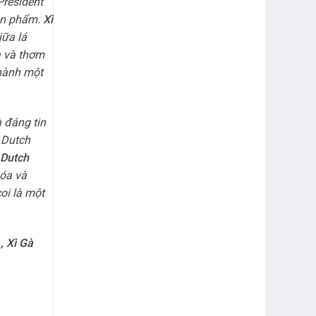
President
sản phẩm.
Xì
iữa lá
à và thơm
thành một
 đáng tin
 Dutch
 Dutch
hóa và
oi là một
,
Xì Gà