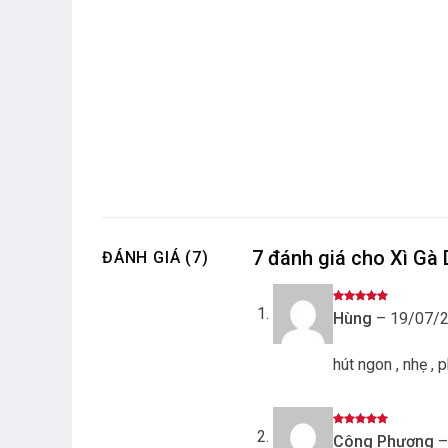
7 đánh giá cho
Xì Gà 
ĐÁNH GIÁ (7)
Được xếp
Hùng
–
19/07/
hạng
5
5
sao
hút ngon , nhẹ ,
Được xếp
Công Phượng
–
hạng
5
5