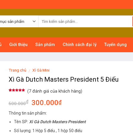
ủ
Giới thiệu
Sản phẩm
Chính sách đại lý
Tuyển dụng
Trang chủ
Xì Gà Mini
/
Xì Gà Dutch Masters President 5 Điếu
(
7
đánh giá của khách hàng)
4.71
7
trên
5 dựa trên
300.000
₫
₫
đánh giá
500.000
Thông tin sản phẩm:
Tên SP:
Xì Gà Dutch Masters President
Số lượng: 1 Hộp 5 điếu , 1 hộp 50 điếu