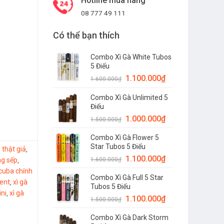
Hotline mua hàng
08 777 49 111
Có thể bạn thích
Combo Xì Gà White Tubos
5 Điếu
1.100.000
₫
1.600.000
₫
Combo Xì Gà Unlimited 5
Điếu
1.000.000
₫
1.500.000
₫
Combo Xì Gà Flower 5
Star Tubos 5 Điếu
 thật giả
,
1.100.000
₫
ng sếp
1.600.000
₫
,
 cuba chính
Combo Xì Gà Full 5 Star
ent
xì gà
,
Tubos 5 Điếu
ini
xì gà
,
1.100.000
₫
1.500.000
₫
Combo Xì Gà Dark Storm