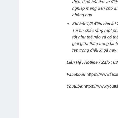
điếu xì gà hút êm và đi
nghiệp mang đến cho điế
nhàng hơn.
Khi hút 1/3 điếu còn la
Tôi tin chắc rằng một ph
tốt như thế nào và có th
giới giữa thân trung bìn
tạp trong điếu xì gà này
Liên Hệ : Hotline / Zalo : 0
Facebook
:
https://www.fac
Youtube
:
https://www.you