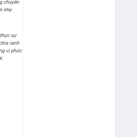
ng chuyên
m nhẹ
 thực sự
chia ranh
ng vị phức
i.