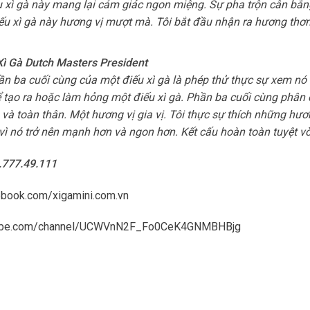
ếu xì gà này mang lại cảm giác ngon miệng. Sự pha trộn cân bằ
u xì gà này hương vị mượt mà. Tôi bắt đầu nhận ra hương thơ
̣i Xì Gà Dutch Masters President
ần ba cuối cùng của một điếu xì gà là phép thử thực sự xem nó
ể tạo ra hoặc làm hỏng một điếu xì gà. Phần ba cuối cùng phân 
h và toàn thân. Một hương vị gia vị. Tôi thực sự thích những hươ
, vì nó trở nên mạnh hơn và ngon hơn. Kết cấu hoàn toàn tuyệt vờ
8.777.49.111
ebook.com/xigamini.com.vn
tube.com/channel/UCWVnN2F_Fo0CeK4GNMBHBjg