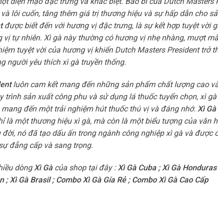
ột diện mạo đặc trưng và khác biệt. Bao bì của Dutch Masters 
 và lôi cuốn, tăng thêm giá trị thương hiệu và sự hấp dẫn cho 
t
được biết đến với hương vị đặc trưng, là sự kết hợp tuyệt vời g
 vị tự nhiên. Xì gà này thường có hương vị nhẹ nhàng, mượt m
hiệm tuyệt vời của hương vị khiến Dutch Masters President trở 
 người yêu thích xì gà truyền thống.
dent
luôn cam kết mang đến những sản phẩm chất lượng cao và
 trình sản xuất công phu và sử dụng lá thuốc tuyển chọn, xì gà
mang đến một trải nghiệm hút thuốc thú vị và đáng nhớ.
Xì Gà
ỉ là một thương hiệu xì gà, mà còn là một biểu tượng của văn 
âu đời, nó đã tạo dấu ấn trong ngành công nghiệp xì gà và được c
sự đẳng cấp và sang trọng.
hiều dòng
Xì Gà
của shop tại đây :
Xì Gà Cuba
;
Xì Gà Honduras
n
;
Xì Gà Brasil
;
Combo Xì Gà Gía Rẻ
;
Combo Xì Gà Cao Cấp