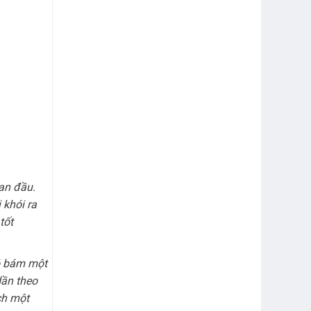
an đầu.
khói ra
tốt
nó bám một
dần theo
ích một