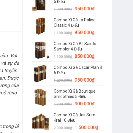
5 Điếu
950.000
₫
1.300.000
₫
Combo Xì Gà La Palina
Classic 4 Điếu
850.000
₫
1.100.000
₫
Combo Xì Gà All Saints
Sampler 4 Điếu
 cầu. Với
850.000
₫
1.100.000
₫
 và sự đa
Combo Xì Gà Oscar Plan B
à truyền
6 Điếu
Lan. Được
950.000
₫
1.200.000
₫
tượng của
Combo Xì Gà Boutique
 mở rộng
Smoothies 5 Điếu
900.000
₫
1.200.000
₫
Combo Xì Gà Jas Sum
Kral 10 Điếu
c trong lá
1.500.000
₫
2.000.000
₫