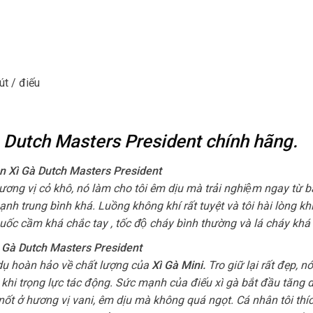
út / điếu
à Dutch Masters President chính hãng.
tiên Xì Gà Dutch Masters President
ng vị cỏ khô, nó làm cho tôi êm dịu mà trải nghiệm ngay từ b
mạnh trung bình khá. Luồng không khí rất tuyệt và tôi hài lòng khi 
huốc cầm khá chắc tay , tốc độ cháy bình thường và lá cháy khá 
Xì Gà Dutch Masters President
 dụ hoàn hảo về chất lượng của
Xì Gà Mini
.
Tro giữ lại rất đẹp, 
 khi trọng lực tác động. Sức mạnh của điếu xì gà bắt đầu tăng 
t ở hương vị vani, êm dịu mà không quá ngọt. Cá nhân tôi th