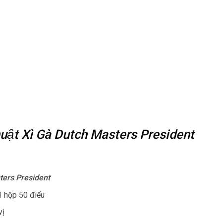
thuật Xì Gà Dutch Masters President
ters President
1 hộp 50 điếu
vị