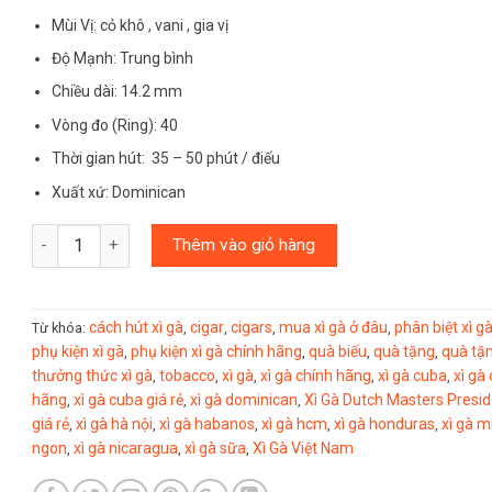
Mùi Vị: cỏ khô , vani , gia vị
Độ Mạnh: Trung bình
Chiều dài: 14.2 mm
Vòng đo (Ring): 40
Thời gian hút: 35 – 50 phút / điếu
Xuất xứ: Dominican
Số lượng
Thêm vào giỏ hàng
cách hút xì gà
cigar
cigars
mua xì gà ở đâu
phân biệt xì gà
Từ khóa:
,
,
,
,
phụ kiện xì gà
phụ kiện xì gà chính hãng
quà biếu
quà tặng
quà tặ
,
,
,
,
thưởng thức xì gà
tobacco
xì gà
xì gà chính hãng
xì gà cuba
xì gà
,
,
,
,
,
hãng
xì gà cuba giá rẻ
xì gà dominican
Xì Gà Dutch Masters Presid
,
,
,
giá rẻ
xì gà hà nội
xì gà habanos
xì gà hcm
xì gà honduras
xì gà m
,
,
,
,
,
ngon
xì gà nicaragua
xì gà sữa
Xì Gà Việt Nam
,
,
,