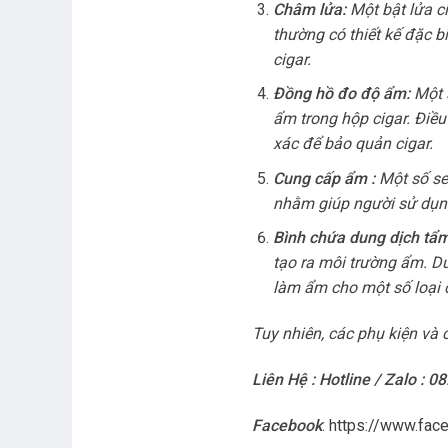
Châm lửa:
Một bật lửa c
thường có thiết kế đặc 
cigar.
Đồng hồ đo độ ẩm:
Một s
ẩm trong hộp cigar. Điề
xác để bảo quản cigar.
Cung cấp ẩm :
Một số se
nhằm giúp người sử dụng 
Bình chứa dung dịch tẩm
tạo ra môi trường ẩm. D
làm ẩm cho một số loại c
Tuy nhiên, các phụ kiện và 
Liên Hệ : Hotline / Zalo : 0
Facebook
:
https://www.fac