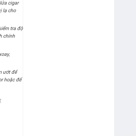
lửa cigar
ị lạ cho
iểm tra độ
h chính
xoay,
m ướt để
or hoặc để
.