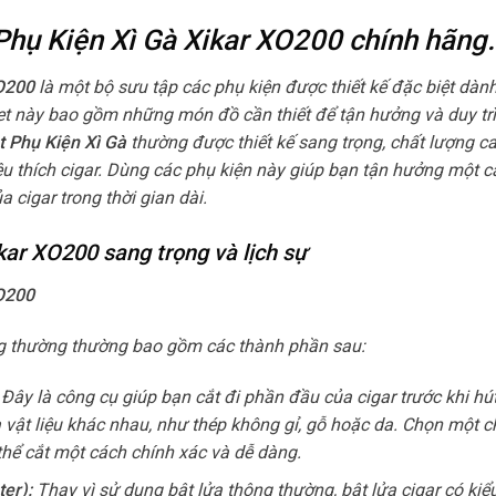
 Phụ Kiện Xì Gà Xikar XO200
chính hãng.
XO200
là một bộ sưu tập các phụ kiện được thiết kế đặc biệt dàn
Set này bao gồm những món đồ cần thiết để tận hưởng và duy trì
t Phụ Kiện Xì Gà
thường được thiết kế sang trọng, chất lượng ca
u thích cigar. Dùng các phụ kiện này giúp bạn tận hưởng một 
a cigar trong thời gian dài.
kar XO200 sang trọng và lịch sự
XO200
ng thường thường bao gồm các thành phần sau:
Đây là công cụ giúp bạn cắt đi phần đầu của cigar trước khi hút
 vật liệu khác nhau, như thép không gỉ, gỗ hoặc da. Chọn một ch
thể cắt một cách chính xác và dễ dàng.
ter):
Thay vì sử dụng bật lửa thông thường, bật lửa cigar có ki