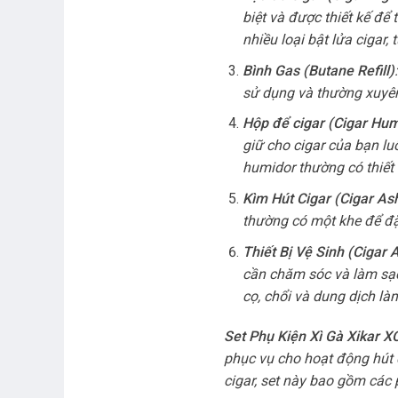
biệt và được thiết kế để
nhiều loại bật lửa cigar,
Bình Gas (Butane Refill)
sử dụng và thường xuyên 
Hộp để cigar (Cigar Hum
giữ cho cigar của bạn lu
humidor thường có thiết 
Kìm Hút Cigar (Cigar Ash
thường có một khe để đặt
Thiết Bị Vệ Sinh (Cigar 
cần chăm sóc và làm sạc
cọ, chổi và dung dịch l
Set Phụ Kiện Xì Gà Xikar 
phục vụ cho hoạt động hút c
cigar, set này bao gồm các 