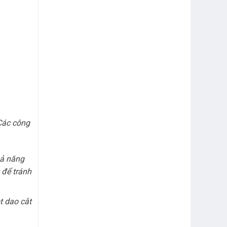
 Các công
hả năng
 để tránh
t dao cắt