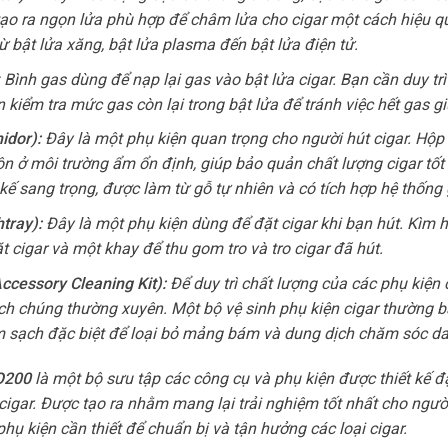
 tạo ra ngọn lửa phù hợp để châm lửa cho cigar một cách hiệu q
 từ bật lửa xăng, bật lửa plasma đến bật lửa điện tử.
: Bình gas dùng để nạp lại gas vào bật lửa cigar. Bạn cần duy tr
kiểm tra mức gas còn lại trong bật lửa để tránh việc hết gas g
idor):
Đây là một phụ kiện quan trọng cho người hút cigar. Hộp
ôn ở môi trường ẩm ổn định, giúp bảo quản chất lượng cigar tốt
kế sang trọng, được làm từ gỗ tự nhiên và có tích hợp hệ thống
tray):
Đây là một phụ kiện dùng để đặt cigar khi bạn hút. Kìm h
 cigar và một khay để thu gom tro và tro cigar đã hút.
Accessory Cleaning Kit):
Để duy trì chất lượng của các phụ kiện 
h chúng thường xuyên. Một bộ vệ sinh phụ kiện cigar thường 
àm sạch đặc biệt để loại bỏ mảng bám và dung dịch chăm sóc da
XO200
là một bộ sưu tập các công cụ và phụ kiện được thiết kế đ
igar. Được tạo ra nhằm mang lại trải nghiệm tốt nhất cho người
phụ kiện cần thiết để chuẩn bị và tận hưởng các loại cigar.