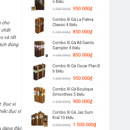
5 Điếu
950.000
₫
1.300.000
₫
Combo Xì Gà La Palina
h cho
Classic 4 Điếu
 chất
850.000
₫
1.100.000
₫
o và rất
Combo Xì Gà All Saints
cách đúng
Sampler 4 Điếu
850.000
₫
1.100.000
₫
Combo Xì Gà Oscar Plan B
6 Điếu
950.000
₫
1.200.000
₫
Combo Xì Gà Boutique
Smoothies 5 Điếu
900.000
₫
1.200.000
₫
. Đục xì
iếc đục xì
Combo Xì Gà Jas Sum
Kral 10 Điếu
1.500.000
₫
2.000.000
₫
ểu dáng đặc