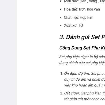
Màu sắc: Đen , Vàng , Xan
Hoạ tiết: Trơn, hoa văn
Chất liệu: Hợp kim
Xuất xứ: TQ
3. Đánh giá Set 
Công Dụng Set Phụ K
Set phụ kiện cigar là bộ cá
dụng chính của set phụ kiệ
Ổn định độ ẩm:
Set phụ 
duy trì độ ẩm và nhiệt độ
việc khô hoặc ẩm quá mứ
Cắt cigar:
Set phụ kiện t
tốt giúp cắt một cách ch