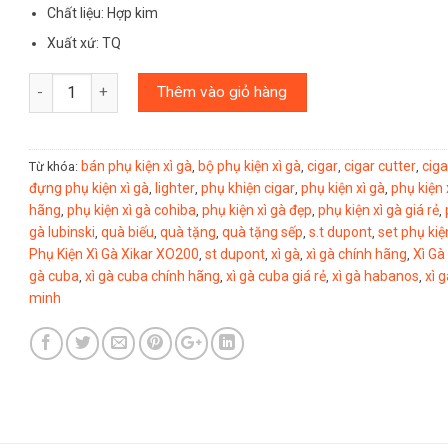
Chất liệu: Hợp kim
Xuất xứ: TQ
Số lượng
Thêm vào giỏ hàng
bán phụ kiện xì gà
bộ phụ kiện xì gà
cigar
cigar cutter
ciga
Từ khóa:
,
,
,
,
đựng phụ kiện xì gà
lighter
phụ khiện cigar
phụ kiện xì gà
phụ kiện 
,
,
,
,
hãng
phụ kiện xì gà cohiba
phụ kiện xì gà đẹp
phụ kiện xì gà giá rẻ
,
,
,
,
gà lubinski
quà biếu
quà tặng
quà tặng sếp
s.t dupont
set phụ kiệ
,
,
,
,
,
Phụ Kiện Xì Gà Xikar XO200
st dupont
xì gà
xì gà chính hãng
Xì Gà
,
,
,
,
gà cuba
xì gà cuba chính hãng
xì gà cuba giá rẻ
xì gà habanos
xì g
,
,
,
,
minh