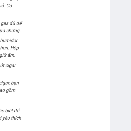
uả. Có
ì gas đủ để
iữa chừng.
 humidor
 hơn. Hộp
 giữ ẩm.
út cigar
cigar, bạn
bao gồm
.
ặc biệt để
 yêu thích