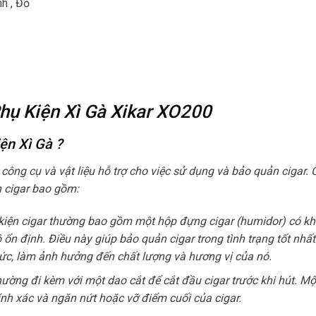
h , Đỏ
Phụ Kiện Xì Gà Xikar XO200
iện Xì Gà
?
c công cụ và vật liệu hỗ trợ cho việc sử dụng và bảo quản cigar.
n cigar bao gồm:
kiện cigar thường bao gồm một hộp đựng cigar (humidor) có k
 ổn định. Điều này giúp bảo quản cigar trong tình trạng tốt nhất
c, làm ảnh hưởng đến chất lượng và hương vị của nó.
hường đi kèm với một dao cắt để cắt đầu cigar trước khi hút. Mộ
ính xác và ngăn nứt hoặc vỡ điểm cuối của cigar.