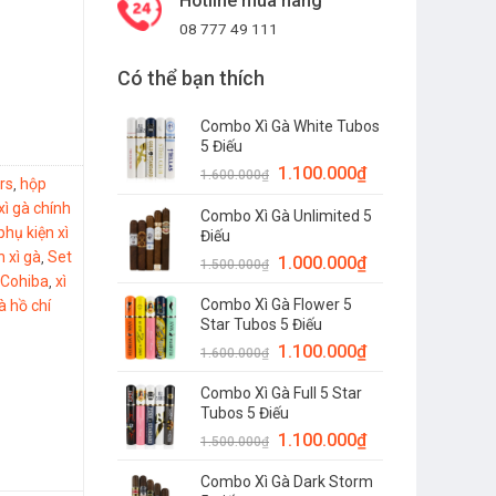
Hotline mua hàng
08 777 49 111
Có thể bạn thích
Combo Xì Gà White Tubos
5 Điếu
1.100.000
₫
1.600.000
₫
rs
hộp
,
xì gà chính
Combo Xì Gà Unlimited 5
phụ kiện xì
Điếu
n xì gà
Set
,
1.000.000
₫
1.500.000
₫
 Cohiba
xì
,
Combo Xì Gà Flower 5
à hồ chí
Star Tubos 5 Điếu
1.100.000
₫
1.600.000
₫
Combo Xì Gà Full 5 Star
Tubos 5 Điếu
1.100.000
₫
1.500.000
₫
Combo Xì Gà Dark Storm