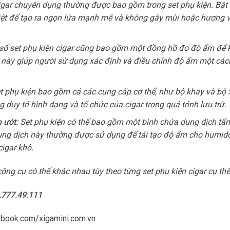
igar chuyên dụng thường được bao gồm trong set phụ kiện. Bật 
biệt để tạo ra ngọn lửa mạnh mẽ và không gây mùi hoặc hương v
ố set phụ kiện cigar cũng bao gồm một đồng hồ đo độ ẩm để k
u này giúp người sử dụng xác định và điều chỉnh độ ẩm một các
t phụ kiện bao gồm cả các cung cấp cơ thể, như bộ khay và bộ 
duy trì hình dạng và tổ chức của cigar trong quá trình lưu trữ.
 ướt:
Set phụ kiện có thể bao gồm một bình chứa dung dịch tẩ
ung dịch này thường được sử dụng để tái tạo độ ẩm cho humid
igar khô.
công cụ có thể khác nhau tùy theo từng set phụ kiện cigar cụ thể
8.777.49.111
ebook.com/xigamini.com.vn