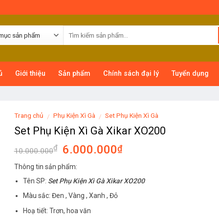
ủ
Giới thiệu
Sản phẩm
Chính sách đại lý
Tuyển dụng
Trang chủ
Phụ Kiện Xì Gà
Set Phụ Kiện Xì Gà
/
/
Set Phụ Kiện Xì Gà Xikar XO200
6.000.000
₫
₫
10.000.000
Thông tin sản phẩm:
Tên SP:
Set Phụ Kiện Xì Gà Xikar XO200
Màu sắc: Đen , Vàng , Xanh , Đỏ
Hoạ tiết: Trơn, hoa văn