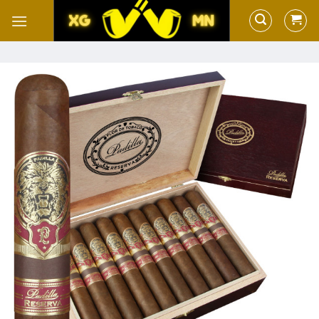
Skip
to
content