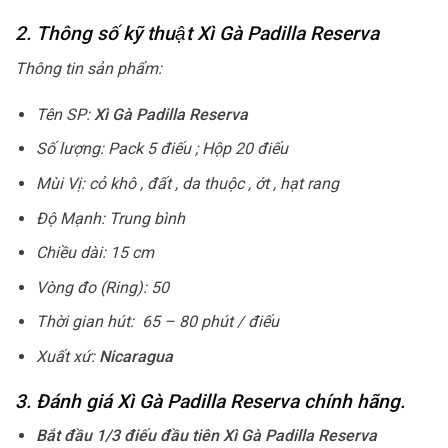
2. Thông số kỹ thuật Xì Gà Padilla Reserva
Thông tin sản phẩm:
Tên SP:
Xì Gà Padilla Reserva
Số lượng: Pack 5 điếu ; Hộp 20 điếu
Mùi Vị: cỏ khô , đất , da thuộc , ớt , hạt rang
Độ Mạnh: Trung bình
Chiều dài: 15 cm
Vòng đo (Ring): 50
Thời gian hút: 65 – 80 phút / điếu
Xuất xứ:
Nicaragua
3. Đánh giá Xì Gà Padilla Reserva chính hãng.
Bắt đầu 1/3 điếu đầu tiên Xì Gà Padilla Reserva