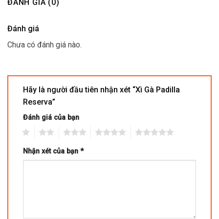
ĐÁNH GIÁ (0)
Đánh giá
Chưa có đánh giá nào.
Hãy là người đầu tiên nhận xét “Xì Gà Padilla
Reserva”
Đánh giá của bạn
1
2
3
4
5
Nhận xét của bạn
*