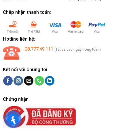
Chấp nhận thanh toán:
Hotline liên hệ:
08.777.49.111
(Tất cả các ngày trong tuần)
Kết nối với chúng tôi
Chứng nhận