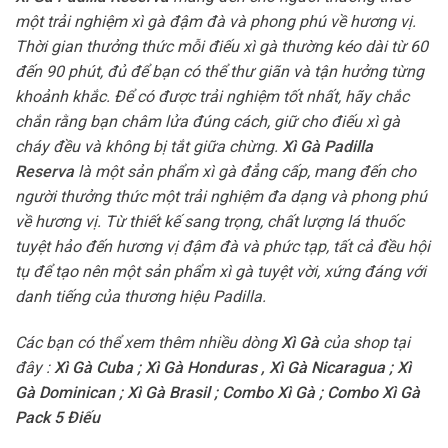
một trải nghiệm xì gà đậm đà và phong phú về hương vị.
Thời gian thưởng thức mỗi điếu xì gà thường kéo dài từ 60
đến 90 phút, đủ để bạn có thể thư giãn và tận hưởng từng
khoảnh khắc. Để có được trải nghiệm tốt nhất, hãy chắc
chắn rằng bạn châm lửa đúng cách, giữ cho điếu xì gà
cháy đều và không bị tắt giữa chừng.
Xì Gà Padilla
Reserva
là một sản phẩm xì gà đẳng cấp, mang đến cho
người thưởng thức một trải nghiệm đa dạng và phong phú
về hương vị. Từ thiết kế sang trọng, chất lượng lá thuốc
tuyệt hảo đến hương vị đậm đà và phức tạp, tất cả đều hội
tụ để tạo nên một sản phẩm xì gà tuyệt vời, xứng đáng với
danh tiếng của thương hiệu Padilla.
Các bạn có thể xem thêm nhiều dòng
Xì Gà
của shop tại
đây :
Xì Gà Cuba
;
Xì Gà Honduras
,
Xì Gà Nicaragua
;
Xì
Gà Dominican
;
Xì Gà Brasil
;
Combo Xì Gà
;
Combo Xì Gà
Pack 5 Điếu