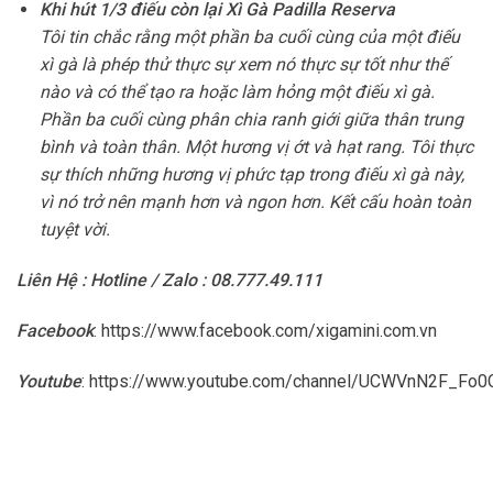
Khi hút 1/3 điếu còn lại Xì Gà Padilla Reserva
Tôi tin chắc rằng một phần ba cuối cùng của một điếu
xì gà là phép thử thực sự xem nó thực sự tốt như thế
nào và có thể tạo ra hoặc làm hỏng một điếu xì gà.
Phần ba cuối cùng phân chia ranh giới giữa thân trung
bình và toàn thân. Một hương vị ớt và hạt rang. Tôi thực
sự thích những hương vị phức tạp trong điếu xì gà này,
vì nó trở nên mạnh hơn và ngon hơn. Kết cấu hoàn toàn
tuyệt vời.
Liên Hệ : Hotline / Zalo : 08.777.49.111
Facebook
:
https://www.facebook.com/xigamini.com.vn
Youtube
:
https://www.youtube.com/channel/UCWVnN2F_F