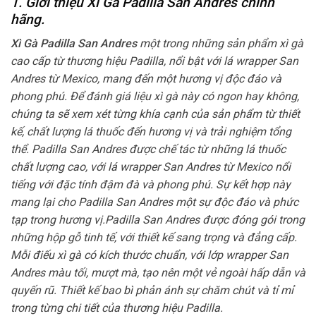
1. Giới thiệu Xì Gà Padilla San Andres chính
hãng.
Xì Gà Padilla San Andres
một trong những sản phẩm xì gà
cao cấp từ thương hiệu Padilla, nổi bật với lá wrapper San
Andres từ Mexico, mang đến một hương vị độc đáo và
phong phú. Để đánh giá liệu xì gà này có ngon hay không,
chúng ta sẽ xem xét từng khía cạnh của sản phẩm từ thiết
kế, chất lượng lá thuốc đến hương vị và trải nghiệm tổng
thể. Padilla San Andres được chế tác từ những lá thuốc
chất lượng cao, với lá wrapper San Andres từ Mexico nổi
tiếng với đặc tính đậm đà và phong phú. Sự kết hợp này
mang lại cho Padilla San Andres một sự độc đáo và phức
tạp trong hương vị.Padilla San Andres được đóng gói trong
những hộp gỗ tinh tế, với thiết kế sang trọng và đẳng cấp.
Mỗi điếu xì gà có kích thước chuẩn, với lớp wrapper San
Andres màu tối, mượt mà, tạo nên một vẻ ngoài hấp dẫn và
quyến rũ. Thiết kế bao bì phản ánh sự chăm chút và tỉ mỉ
trong từng chi tiết của thương hiệu Padilla.