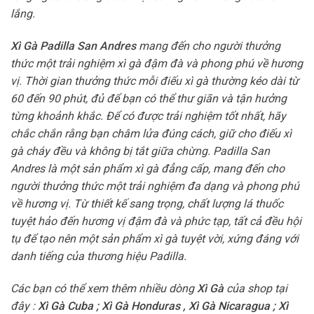
lắng.
Xì Gà Padilla San Andres
mang đến cho người thưởng
thức một trải nghiệm xì gà đậm đà và phong phú về hương
vị. Thời gian thưởng thức mỗi điếu xì gà thường kéo dài từ
60 đến 90 phút, đủ để bạn có thể thư giãn và tận hưởng
từng khoảnh khắc. Để có được trải nghiệm tốt nhất, hãy
chắc chắn rằng bạn châm lửa đúng cách, giữ cho điếu xì
gà cháy đều và không bị tắt giữa chừng. Padilla San
Andres là một sản phẩm xì gà đẳng cấp, mang đến cho
người thưởng thức một trải nghiệm đa dạng và phong phú
về hương vị. Từ thiết kế sang trọng, chất lượng lá thuốc
tuyệt hảo đến hương vị đậm đà và phức tạp, tất cả đều hội
tụ để tạo nên một sản phẩm xì gà tuyệt vời, xứng đáng với
danh tiếng của thương hiệu Padilla.
Các bạn có thể xem thêm nhiều dòng
Xì Gà
của shop tại
đây :
Xì Gà Cuba
;
Xì Gà Honduras
,
Xì Gà Nicaragua
;
Xì