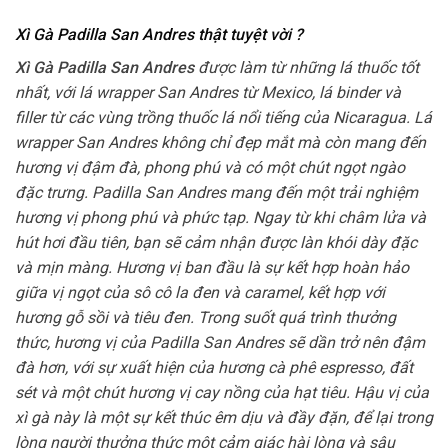
Xì Gà Padilla San Andres thật tuyệt vời ?
Xì Gà Padilla San Andres
được làm từ những lá thuốc tốt
nhất, với lá wrapper San Andres từ Mexico, lá binder và
filler từ các vùng trồng thuốc lá nổi tiếng của Nicaragua. Lá
wrapper San Andres không chỉ đẹp mắt mà còn mang đến
hương vị đậm đà, phong phú và có một chút ngọt ngào
đặc trưng. Padilla San Andres mang đến một trải nghiệm
hương vị phong phú và phức tạp. Ngay từ khi châm lửa và
hút hơi đầu tiên, bạn sẽ cảm nhận được làn khói dày đặc
và mịn màng. Hương vị ban đầu là sự kết hợp hoàn hảo
giữa vị ngọt của sô cô la đen và caramel, kết hợp với
hương gỗ sồi và tiêu đen. Trong suốt quá trình thưởng
thức, hương vị của Padilla San Andres sẽ dần trở nên đậm
đà hơn, với sự xuất hiện của hương cà phê espresso, đất
sét và một chút hương vị cay nồng của hạt tiêu. Hậu vị của
xì gà này là một sự kết thúc êm dịu và đầy đặn, để lại trong
lòng người thưởng thức một cảm giác hài lòng và sâu