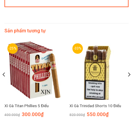
Sản phẩm tương tự
-25%
-33%
Xì Gà Titan Phillies 5 Điếu
Xì Gà Trinidad Shorts 10 Điếu
300.000
₫
550.000
₫
400.000
₫
820.000
₫