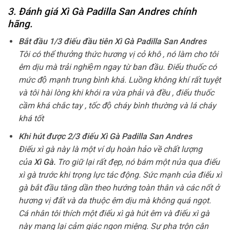
3. Đánh giá Xì Gà Padilla San Andres chính
hãng.
Bắt đầu 1/3 điếu đầu tiên Xì Gà Padilla San Andres
Tôi có thể thưởng thức hương vị cỏ khô , nó làm cho tôi
êm dịu mà trải nghiệm ngay từ ban đầu. Điếu thuốc có
mức độ mạnh trung bình khá. Luồng không khí rất tuyệt
và tôi hài lòng khi khói ra vừa phải và đều , điếu thuốc
cầm khá chắc tay , tốc độ cháy bình thường và lá cháy
khá tốt
Khi hút được 2/3 điếu Xì Gà Padilla San Andres
Điếu xì gà này là một ví dụ hoàn hảo về chất lượng
của
Xì Gà
.
Tro giữ lại rất đẹp, nó bám một nửa qua điếu
xì gà trước khi trọng lực tác động. Sức mạnh của điếu xì
gà bắt đầu tăng dần theo hướng toàn thân và các nốt ở
hương vị đất và da thuộc êm dịu mà không quá ngọt.
Cá nhân tôi thích một điếu xì gà hút êm và điếu xì gà
này mang lại cảm giác ngon miệng. Sự pha trộn cân