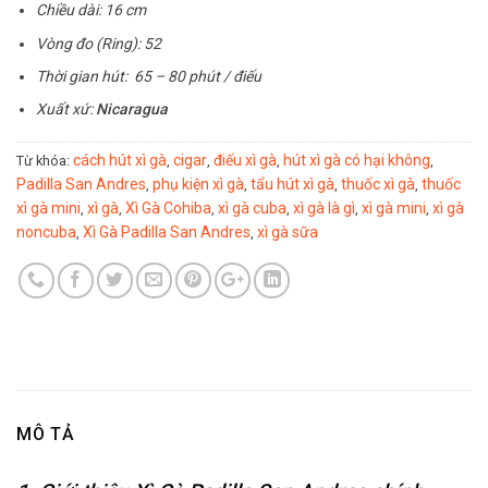
Chiều dài: 16 cm
Vòng đo (Ring): 52
Thời gian hút: 65 – 80 phút / điếu
Xuất xứ:
Nicaragua
cách hút xì gà
cigar
điếu xì gà
hút xì gà có hại không
Từ khóa:
,
,
,
,
Padilla San Andres
phụ kiện xì gà
tẩu hút xì gà
thuốc xì gà
thuốc
,
,
,
,
xì gà mini
xì gà
Xì Gà Cohiba
xì gà cuba
xì gà là gì
xì gà mini
xì gà
,
,
,
,
,
,
noncuba
Xì Gà Padilla San Andres
xì gà sữa
,
,
MÔ TẢ