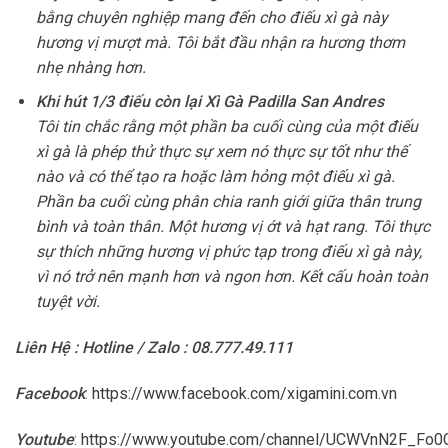
bằng chuyên nghiệp mang đến cho điếu xì gà này
hương vị mượt mà. Tôi bắt đầu nhận ra hương thơm
nhẹ nhàng hơn.
Khi hút 1/3 điếu còn lại Xì Gà Padilla San Andres
Tôi tin chắc rằng một phần ba cuối cùng của một điếu
xì gà là phép thử thực sự xem nó thực sự tốt như thế
nào và có thể tạo ra hoặc làm hỏng một điếu xì gà.
Phần ba cuối cùng phân chia ranh giới giữa thân trung
bình và toàn thân. Một hương vị ớt và hạt rang. Tôi thực
sự thích những hương vị phức tạp trong điếu xì gà này,
vì nó trở nên mạnh hơn và ngon hơn. Kết cấu hoàn toàn
tuyệt vời.
Liên Hệ : Hotline / Zalo : 08.777.49.111
Facebook
:
https://www.facebook.com/xigamini.com.vn
Youtube
:
https://www.youtube.com/channel/UCWVnN2F_F