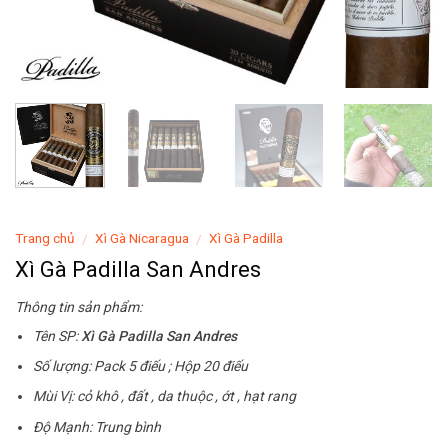
Trang chủ
Xì Gà Nicaragua
Xì Gà Padilla
/
/
Xì Gà Padilla San Andres
Thông tin sản phẩm:
Tên SP:
Xì Gà Padilla San Andres
Số lượng: Pack 5 điếu ; Hộp 20 điếu
Mùi Vị: cỏ khô , đất , da thuộc , ớt , hạt rang
Độ Mạnh: Trung bình