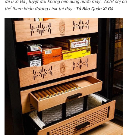
để ủ Xì Gà , tuyệt đối không nên dùng nước máy . Anh/ chị có
thể tham khảo đường Link tại đây :
Tủ Bảo Quản Xì Gà