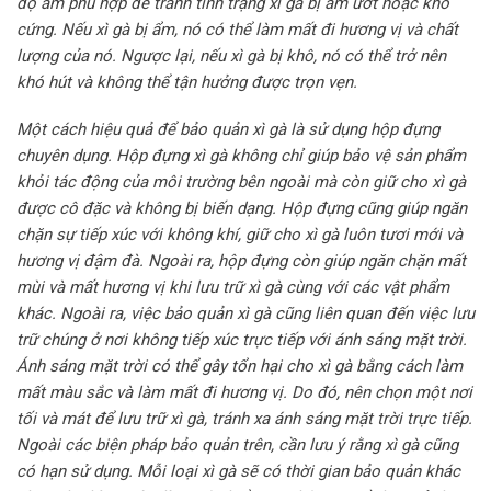
độ ẩm phù hợp để tránh tình trạng xì gà bị ẩm ướt hoặc khô
cứng. Nếu xì gà bị ẩm, nó có thể làm mất đi hương vị và chất
lượng của nó. Ngược lại, nếu xì gà bị khô, nó có thể trở nên
khó hút và không thể tận hưởng được trọn vẹn.
Một cách hiệu quả để bảo quản xì gà là sử dụng hộp đựng
chuyên dụng. Hộp đựng xì gà không chỉ giúp bảo vệ sản phẩm
khỏi tác động của môi trường bên ngoài mà còn giữ cho xì gà
được cô đặc và không bị biến dạng. Hộp đựng cũng giúp ngăn
chặn sự tiếp xúc với không khí, giữ cho xì gà luôn tươi mới và
hương vị đậm đà. Ngoài ra, hộp đựng còn giúp ngăn chặn mất
mùi và mất hương vị khi lưu trữ xì gà cùng với các vật phẩm
khác. Ngoài ra, việc bảo quản xì gà cũng liên quan đến việc lưu
trữ chúng ở nơi không tiếp xúc trực tiếp với ánh sáng mặt trời.
Ánh sáng mặt trời có thể gây tổn hại cho xì gà bằng cách làm
mất màu sắc và làm mất đi hương vị. Do đó, nên chọn một nơi
tối và mát để lưu trữ xì gà, tránh xa ánh sáng mặt trời trực tiếp.
Ngoài các biện pháp bảo quản trên, cần lưu ý rằng xì gà cũng
có hạn sử dụng. Mỗi loại xì gà sẽ có thời gian bảo quản khác