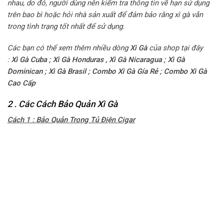
nhau, do đó, người dùng nên kiểm tra thông tin về hạn sử dụng
trên bao bì hoặc hỏi nhà sản xuất để đảm bảo rằng xì gà vẫn
trong tình trạng tốt nhất để sử dụng.
Các bạn có thể xem thêm nhiều dòng
Xì Gà
của shop tại đây
:
Xì Gà Cuba
;
Xì Gà Honduras
,
Xì Gà Nicaragua
;
Xì Gà
Dominican
;
Xì Gà Brasil
;
Combo Xì Gà Gía Rẻ
;
Combo Xì Gà
Cao Cấp
2 . Các Cách Bảo Quản Xì Gà
Cách 1 : Bảo Quản Trong Tủ Điện Cigar