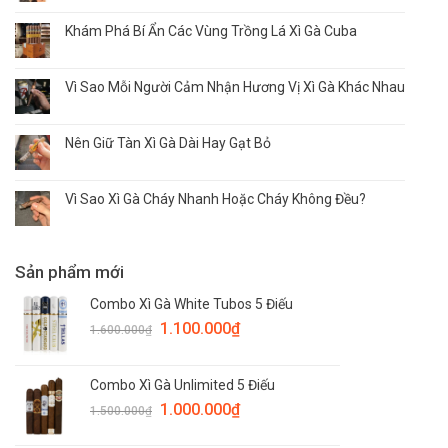
Khám Phá Bí Ẩn Các Vùng Trồng Lá Xì Gà Cuba
Vì Sao Mỗi Người Cảm Nhận Hương Vị Xì Gà Khác Nhau
Nên Giữ Tàn Xì Gà Dài Hay Gạt Bỏ
Vì Sao Xì Gà Cháy Nhanh Hoặc Cháy Không Đều?
Sản phẩm mới
Combo Xì Gà White Tubos 5 Điếu
1.100.000
₫
1.600.000
₫
Combo Xì Gà Unlimited 5 Điếu
1.000.000
₫
1.500.000
₫