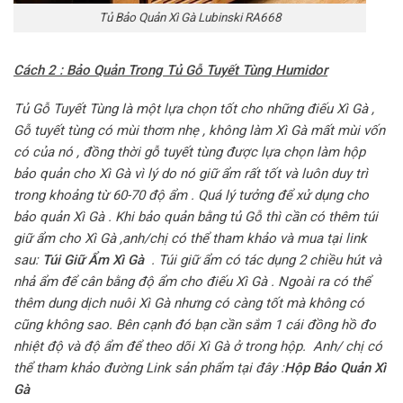
Tủ Bảo Quản Xì Gà Lubinski RA668
Cách 2 : Bảo Quản Trong Tủ Gỗ Tuyết Tùng Humidor
Tủ Gỗ Tuyết Tùng là một lựa chọn tốt cho những điếu Xì Gà ,
Gỗ tuyết tùng có mùi thơm nhẹ , không làm Xì Gà mất mùi vốn
có của nó , đồng thời gỗ tuyết tùng được lựa chọn làm hộp
bảo quản cho Xì Gà vì lý do nó giữ ẩm rất tốt và luôn duy trì
trong khoảng từ 60-70 độ ẩm . Quá lý tưởng để xử dụng cho
bảo quản Xì Gà . Khi bảo quản bằng tủ Gỗ thì cần có thêm túi
giữ ẩm cho Xì Gà ,anh/chị có thể tham khảo và mua tại link
sau:
Túi Giữ Ẩm Xì Gà
. Túi giữ ẩm có tác dụng 2 chiều hút và
nhả ẩm để cân bằng độ ẩm cho điếu Xì Gà . Ngoài ra có thể
thêm dung dịch nuôi Xì Gà nhưng có càng tốt mà không có
cũng không sao. Bên cạnh đó bạn cần sắm 1 cái đồng hồ đo
nhiệt độ và độ ẩm để theo dõi Xì Gà ở trong hộp. Anh/ chị có
thể tham khảo đường Link sản phẩm tại đây :
Hộp Bảo Quản Xì
Gà