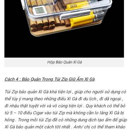
Hộp Bảo Quản Xì Gà
Cách 4 : Bảo Quản Trong Túi Zip Giữ Ẩm Xì Gà
Túi Zip bảo quản Xì Gà khá tiện lợi , giúp cho người sử dụng có
thể tùy ý mang theo những điếu Xì Gà đi du lịch , đi dã ngoại ,
đi nhậu thật tuyệt vời và vô cùng tiện lợi . Quy khách có thể bỏ
từ 5 – 10 điếu Cigar vào túi Zip mà không cần lo lắng Xì Gà bị
hỏng . Trong mỗi túi Zip đề có những dung dịch tạo ẩm để giúp
Xì Gà bảo quản một cách tôt nhất . Anh/ chị có thể tham khảo