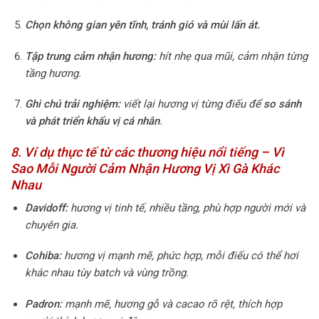
Chọn không gian yên tĩnh, tránh gió và mùi lấn át.
Tập trung cảm nhận hương:
hít nhẹ qua mũi, cảm nhận từng
tầng hương.
Ghi chú trải nghiệm:
viết lại hương vị từng điếu để
so sánh
và phát triển khẩu vị cá nhân
.
8. Ví dụ thực tế từ các thương hiệu nổi tiếng – Vì
Sao Mỗi Người Cảm Nhận Hương Vị Xì Gà Khác
Nhau
Davidoff:
hương vị tinh tế, nhiều tầng, phù hợp người mới và
chuyên gia.
Cohiba:
hương vị mạnh mẽ, phức hợp, mỗi điếu có thể hơi
khác nhau tùy batch và vùng trồng.
Padron:
mạnh mẽ, hương gỗ và cacao rõ rệt, thích hợp