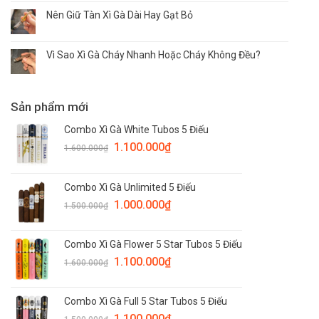
Nên Giữ Tàn Xì Gà Dài Hay Gạt Bỏ
Vì Sao Xì Gà Cháy Nhanh Hoặc Cháy Không Đều?
Sản phẩm mới
Combo Xì Gà White Tubos 5 Điếu
1.100.000
₫
1.600.000
₫
Combo Xì Gà Unlimited 5 Điếu
1.000.000
₫
1.500.000
₫
Combo Xì Gà Flower 5 Star Tubos 5 Điếu
1.100.000
₫
1.600.000
₫
Combo Xì Gà Full 5 Star Tubos 5 Điếu
1.100.000
₫