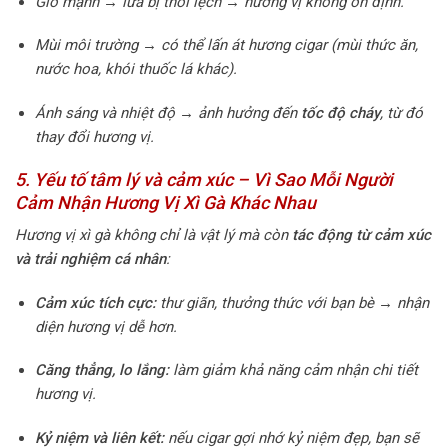
Gió mạnh → lửa bị thổi lệch → hương vị không ổn định.
Mùi môi trường → có thể lấn át hương cigar (mùi thức ăn,
nước hoa, khói thuốc lá khác).
Ánh sáng và nhiệt độ → ảnh hưởng đến
tốc độ cháy
, từ đó
thay đổi hương vị.
5. Yếu tố tâm lý và cảm xúc – Vì Sao Mỗi Người
Cảm Nhận Hương Vị Xì Gà Khác Nhau
Hương vị xì gà không chỉ là vật lý mà còn
tác động từ cảm xúc
và trải nghiệm cá nhân
:
Cảm xúc tích cực:
thư giãn, thưởng thức với bạn bè → nhận
diện hương vị dễ hơn.
Căng thẳng, lo lắng:
làm giảm khả năng cảm nhận chi tiết
hương vị.
Kỷ niệm và liên kết:
nếu cigar gợi nhớ kỷ niệm đẹp, bạn sẽ