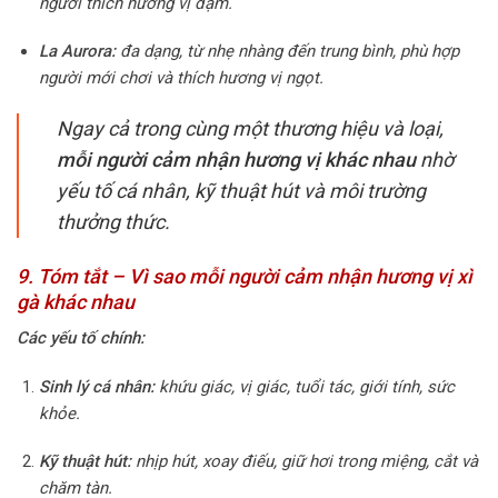
người thích hương vị đậm.
La Aurora:
đa dạng, từ nhẹ nhàng đến trung bình, phù hợp
người mới chơi và thích hương vị ngọt.
Ngay cả trong cùng một thương hiệu và loại,
mỗi người cảm nhận hương vị khác nhau
nhờ
yếu tố cá nhân, kỹ thuật hút và môi trường
thưởng thức.
9. Tóm tắt – Vì sao mỗi người cảm nhận hương vị xì
gà khác nhau
Các yếu tố chính:
Sinh lý cá nhân:
khứu giác, vị giác, tuổi tác, giới tính, sức
khỏe.
Kỹ thuật hút:
nhịp hút, xoay điếu, giữ hơi trong miệng, cắt và
chăm tàn.