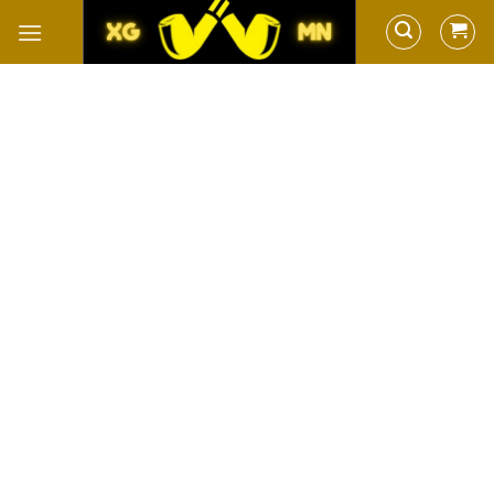
Skip
to
content