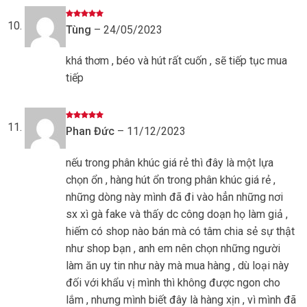
Được xếp
Tùng
–
24/05/2023
hạng
5
5
sao
khá thơm , béo và hút rất cuốn , sẽ tiếp tục mua
tiếp
Được xếp
Phan Đức
–
11/12/2023
hạng
5
5
sao
nếu trong phân khúc giá rẻ thì đây là một lựa
chọn ổn , hàng hút ổn trong phân khúc giá rẻ ,
những dòng này mình đã đi vào hẳn những nơi
sx xì gà fake và thấy dc công doạn họ làm giả ,
hiếm có shop nào bán mà có tâm chia sẻ sự thật
như shop bạn , anh em nên chọn những người
làm ăn uy tin như này mà mua hàng , dù loại này
đối với khẩu vị mình thì không được ngon cho
lắm , nhưng mình biết đây là hàng xịn , vì mình đã