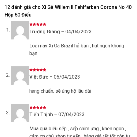
12 đánh giá cho
Xì Gà Willem II Fehlfarben Corona No 40
Hộp 50 Điếu
Được xếp
Trường Giang
–
04/04/2023
hạng
5
5
sao
Loại này Xì Gà Brazil hả bạn , hút ngon không
bạn
Được xếp
Việt Đức
–
05/04/2023
hạng
5
5
sao
hàng chuẩn, sẽ ủng hộ lâu dài
Được xếp
Tiến Thịnh
–
07/04/2023
hạng
5
5
sao
Mua quà biếu sếp , sếp chim ưng , khen ngon ,
cảm ơn chủ shop tư vấn , hàng giá rất tốt còn tư