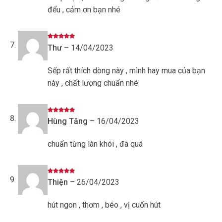
đểu , cảm ơn bạn nhé
Được xếp
Thư
–
14/04/2023
hạng
5
5
sao
Sếp rất thích dòng này , mình hay mua của bạn
này , chất lượng chuẩn nhé
Được xếp
Hùng Tăng
–
16/04/2023
hạng
5
5
sao
chuẩn từng làn khói , đã quá
Được xếp
Thiện
–
26/04/2023
hạng
5
5
sao
hút ngon , thơm , béo , vị cuốn hút