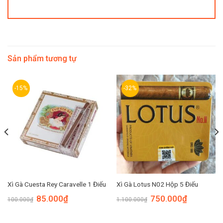
Sản phẩm tương tự
-15%
-32%
Xì Gà Cuesta Rey Caravelle 1 Điếu
Xì Gà Lotus N02 Hộp 5 Điếu
85.000
₫
750.000
₫
100.000
₫
1.100.000
₫