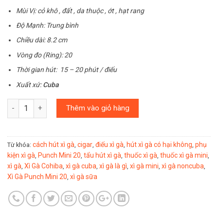
Mùi Vị: cỏ khô , đất , da thuộc , ớt , hạt rang
Độ Mạnh: Trung bình
Chiều dài: 8.2 cm
Vòng đo (Ring): 20
Thời gian hút: 15 – 20 phút / điếu
Xuất xứ:
Cuba
Số lượng
Thêm vào giỏ hàng
cách hút xì gà
cigar
điếu xì gà
hút xì gà có hại không
phụ
Từ khóa:
,
,
,
,
kiện xì gà
Punch Mini 20
tẩu hút xì gà
thuốc xì gà
thuốc xì gà mini
,
,
,
,
,
xì gà
Xì Gà Cohiba
xì gà cuba
xì gà là gì
xì gà mini
xì gà noncuba
,
,
,
,
,
,
Xì Gà Punch Mini 20
xì gà sữa
,