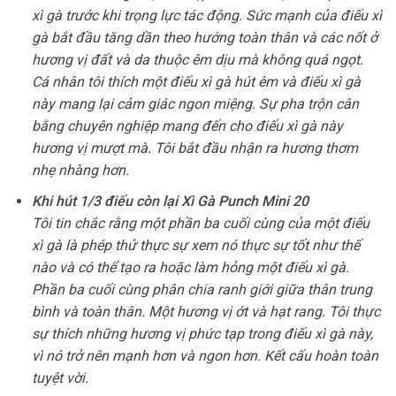
xì gà trước khi trọng lực tác động. Sức mạnh của điếu xì
gà bắt đầu tăng dần theo hướng toàn thân và các nốt ở
hương vị đất và da thuộc êm dịu mà không quá ngọt.
Cá nhân tôi thích một điếu xì gà hút êm và điếu xì gà
này mang lại cảm giác ngon miệng. Sự pha trộn cân
bằng chuyên nghiệp mang đến cho điếu xì gà này
hương vị mượt mà. Tôi bắt đầu nhận ra hương thơm
nhẹ nhàng hơn.
Khi hút 1/3 điếu còn lại Xì Gà Punch Mini 20
Tôi tin chắc rằng một phần ba cuối cùng của một điếu
xì gà là phép thử thực sự xem nó thực sự tốt như thế
nào và có thể tạo ra hoặc làm hỏng một điếu xì gà.
Phần ba cuối cùng phân chia ranh giới giữa thân trung
bình và toàn thân. Một hương vị ớt và hạt rang. Tôi thực
sự thích những hương vị phức tạp trong điếu xì gà này,
vì nó trở nên mạnh hơn và ngon hơn. Kết cấu hoàn toàn
tuyệt vời.