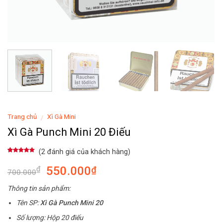
Trang chủ
Xì Gà Mini
/
Xì Gà Punch Mini 20 Điếu
(
2
đánh giá của khách hàng)
5.00
2
trên 5
dựa trên
550.000
₫
₫
đánh giá
700.000
Thông tin sản phẩm:
Tên SP:
Xì Gà Punch Mini 20
Số lượng: Hộp 20 điếu