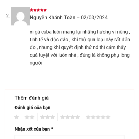
Được xếp
Nguyễn Khánh Toàn
–
02/03/2024
hạng
5
5
sao
xì gà cuba luôn mang lại những hương vị riêng ,
tinh tế và độc đáo , khi thử qua loại này rất đắn
đo , nhưng khi quyết định thử nó thì cảm thấy
quá tuyệt vời luôn nhé , đúng là không phụ lòng
người
Thêm đánh giá
Đánh giá của bạn
1
2
3
4
5
Nhận xét của bạn
*