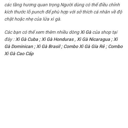
các tầng hương quan trọng.Người dùng có thể điều chỉnh
kích thước lỗ punch để phù hợp với sở thích cá nhân về độ
chặt hoặc nhẹ của lửa xì gà.
Các bạn có thể xem thêm nhiều dòng
Xì Gà
của shop tại
đây :
Xì Gà Cuba
;
Xì Gà Honduras
,
Xì Gà Nicaragua
;
Xì
Gà Dominican
;
Xì Gà Brasil
;
Combo Xì Gà Gía Rẻ
;
Combo
Xì Gà Cao Cấp