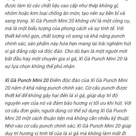
được làm từ các chất liệu cao cấp như thép không gỉ,
nhôm hoặc kim loại chống ăn mòn, tạo nên sự bền bỉ và
sang trọng. Xì Gà Punch Mini 20 không chỉ là một công cụ,
mà là một biểu tượng của phong cách và sự tinh tế. Với
thiết kế nhỏ gọn, chất lượng vô song và khả năng punch
chính xác, sản phẩm này hứa hẹn mang lại trải nghiệm hút
xì gà đẳng cấp và độc đáo. Cho dù bạn là một người mới
bắt đầu hay một chuyên gia xì gà, Xì Gà Punch Mini 20 là
sự lựa chọn không thể phủ nhận.
Xì Gà Punch Mini 20
Điểm độc đáo của Xì Gà Punch Mini
20 nằm ở khả năng punch chính xác. Cơ cấu punch được
thiết kế để không gây hại đến lá xì gà, giúp duy trì độ
nguyên vẹn của nó và đảm bảo hương vị tối ưu khi hút. Với
cơ cấu đơn giản, người dùng có thể sử dụng Xì Gà Punch
Mini 20 một cách thuận tiện mà không cần nhiều kỹ thuật.
Nhờ vào cơ cấu punch chính xác, Xì Gà Punch Mini 20 giúp
duy trì hương vị tinh tế của lá xì gà mà không làm mất đi