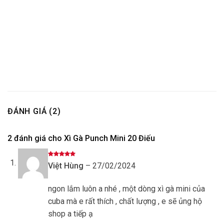
ĐÁNH GIÁ (2)
2 đánh giá cho
Xì Gà Punch Mini 20 Điếu
Được xếp
Việt Hùng
–
27/02/2024
hạng
5
5
sao
ngon lắm luôn a nhé , một dòng xì gà mini của
cuba mà e rất thích , chất lượng , e sẽ ủng hộ
shop a tiếp ạ