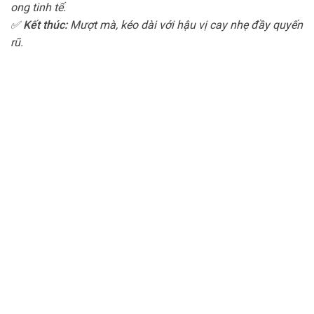
ong tinh tế.
✅
Kết thúc:
Mượt mà, kéo dài với hậu vị cay nhẹ đầy quyến
rũ.