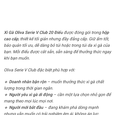
Xì Gà Oliva Serie V Club 20 Điếu
được đóng gói trong
hộp
cao cấp
, thiết kế tối giản nhưng đầy đẳng cấp. Giữ ẩm tốt,
bảo quản tối ưu, dễ dàng bỏ túi hoặc trong túi da xì gà của
bạn. Mỗi điếu được cắt sẵn, sẵn sàng để thưởng thức ngay
khi bạn muốn.
Oliva Serie V Club đặc biệt phù hợp với:
🔹
Doanh nhân bận rộn
– muốn thưởng thức xì gà chất
lượng trong thời gian ngắn.
🔹
Người yêu xì gà di động
– cần một lựa chọn nhỏ gọn để
mang theo mọi lúc mọi nơi.
🔹
Người mới bắt đầu
– đang khám phá dòng mạnh
nhưng vẫn muốn có trải nghiệm êm ái, không áp lực.