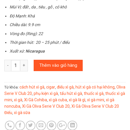
Mùi Vị: đất , da , tiêu , gỗ , cỏ khô
Độ Mạnh: Khá
Chiều dài: 9.9 cm
Vòng đo (Ring): 22
Thời gian hút: 20 – 25 phút / điếu
Xuất xứ:
Nicaragua
Số lượng
Thêm vào giỏ hàng
cách hút xì gà
cigar
điếu xì gà
hút xì gà có hại không
Oliva
Từ khóa:
,
,
,
,
Serie V Club 20
phụ kiện xì gà
tẩu hút xì gà
thuốc xì gà
thuốc xì gà
,
,
,
,
mini
xì gà
Xì Gà Cohiba
xì gà cuba
xì gà là gì
xì gà mini
xì gà
,
,
,
,
,
,
noncuba
Xì Gà Oliva Serie V Club 20
Xì Gà Oliva Serie V Club 20
,
,
Điếu
xì gà sữa
,