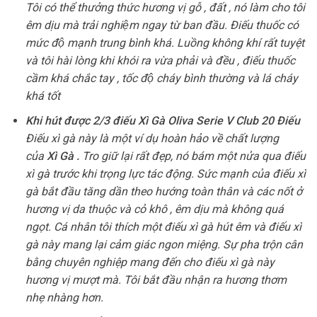
Tôi có thể thưởng thức hương vị gỗ , đất , nó làm cho tôi
êm dịu mà trải nghiệm ngay từ ban đầu. Điếu thuốc có
mức độ mạnh trung bình khá. Luồng không khí rất tuyệt
và tôi hài lòng khi khói ra vừa phải và đều , điếu thuốc
cầm khá chắc tay , tốc độ cháy bình thường và lá cháy
khá tốt
Khi hút được 2/3 điếu Xì Gà Oliva Serie V Club 20 Điếu
Điếu xì gà này là một ví dụ hoàn hảo về chất lượng
của
Xì Gà .
Tro giữ lại rất đẹp, nó bám một nửa qua điếu
xì gà trước khi trọng lực tác động. Sức mạnh của điếu xì
gà bắt đầu tăng dần theo hướng toàn thân và các nốt ở
hương vị da thuộc và cỏ khô , êm dịu mà không quá
ngọt. Cá nhân tôi thích một điếu xì gà hút êm và điếu xì
gà này mang lại cảm giác ngon miệng. Sự pha trộn cân
bằng chuyên nghiệp mang đến cho điếu xì gà này
hương vị mượt mà. Tôi bắt đầu nhận ra hương thơm
nhẹ nhàng hơn.