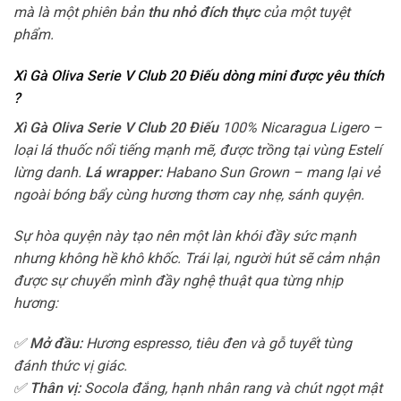
mà là một phiên bản
thu nhỏ đích thực
của một tuyệt
phẩm.
Xì Gà Oliva Serie V Club 20 Điếu dòng mini được yêu thích
?
Xì Gà Oliva Serie V Club 20 Điếu
100% Nicaragua Ligero –
loại lá thuốc nổi tiếng mạnh mẽ, được trồng tại vùng Estelí
lừng danh.
Lá wrapper:
Habano Sun Grown – mang lại vẻ
ngoài bóng bẩy cùng hương thơm cay nhẹ, sánh quyện.
Sự hòa quyện này tạo nên một làn khói đầy sức mạnh
nhưng không hề khô khốc. Trái lại, người hút sẽ cảm nhận
được sự chuyển mình đầy nghệ thuật qua từng nhịp
hương:
✅
Mở đầu:
Hương espresso, tiêu đen và gỗ tuyết tùng
đánh thức vị giác.
✅
Thân vị:
Socola đắng, hạnh nhân rang và chút ngọt mật