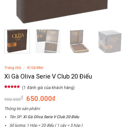
Trang chủ
Xì Gà Mini
/
Xì Gà Oliva Serie V Club 20 Điếu
(
1
đánh giá của khách hàng)
5.00
1
trên 5
dựa trên
650.000
₫
₫
đánh giá
900.000
Thông tin sản phẩm:
Tên SP:
Xì Gà Oliva Serie V Club 20 Điếu
Số lượng: 1 Hộp = 20 điếu ( 1 cây = 5 hộp )