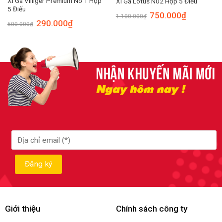
Xì Gà Villiger Premium No 1 Hộp
Xì Gà Lotus N02 Hộp 5 Điếu
5 Điếu
750.000
₫
1.100.000
₫
290.000
₫
500.000
₫
Giới thiệu
Chính sách công ty