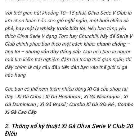
Với thời gian hút khoảng 10–15 phút, Oliva Serie V Club là
lựa chọn hoàn hảo cho
giờ nghỉ ngắn, một buổi chiều cà
phê, hay một ly whisky trước bữa tối
. Nếu bạn từng yêu
thích Oliva Serie V dạng Toro hay Churchill, hãy để
Serie V
Club
chinh phục bạn theo một cách khác:
nhanh chóng –
tiện lợi – nhưng vẫn đầy đẳng cấp
. Còn nếu bạn là người
mới tìm kiếm trải nghiệm đậm đà trong thời gian ngắn, thì
đây chính là cây cầu đầu tiên dẫn bạn vào thế giới xì gà
hảo hạng.
Các bạn có thể xem thêm nhiều dòng
Xì Gà
của shop tại
đây :
Xì Gà Cuba
;
Xì Gà Honduras
,
Xì Gà Nicaragua
;
Xì
Gà Dominican
;
Xì Gà Brasil
;
Combo Xì Gà Gía Rẻ
;
Combo
Xì Gà Cao Cấp
2. Thông số kỹ thuật Xì Gà Oliva Serie V Club 20
Điếu