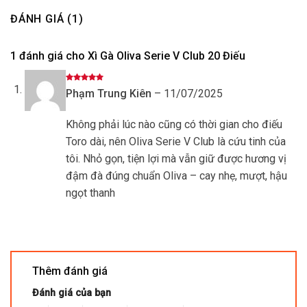
ĐÁNH GIÁ (1)
1 đánh giá cho
Xì Gà Oliva Serie V Club 20 Điếu
Được xếp
Phạm Trung Kiên
–
11/07/2025
hạng
5
5
sao
Không phải lúc nào cũng có thời gian cho điếu
Toro dài, nên Oliva Serie V Club là cứu tinh của
tôi. Nhỏ gọn, tiện lợi mà vẫn giữ được hương vị
đậm đà đúng chuẩn Oliva – cay nhẹ, mượt, hậu
ngọt thanh
Thêm đánh giá
Đánh giá của bạn