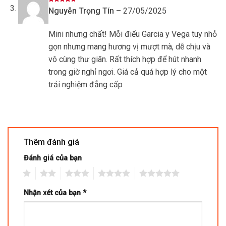
Được xếp
Nguyễn Trọng Tín
–
27/05/2025
hạng
5
5
sao
Mini nhưng chất! Mỗi điếu Garcia y Vega tuy nhỏ
gọn nhưng mang hương vị mượt mà, dễ chịu và
vô cùng thư giãn. Rất thích hợp để hút nhanh
trong giờ nghỉ ngơi. Giá cả quá hợp lý cho một
trải nghiệm đẳng cấp
Thêm đánh giá
Đánh giá của bạn
1
2
3
4
5
Nhận xét của bạn
*