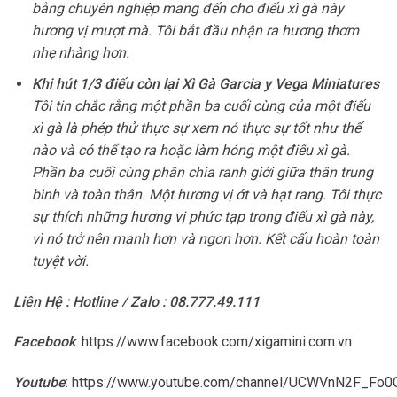
bằng chuyên nghiệp mang đến cho điếu xì gà này
hương vị mượt mà. Tôi bắt đầu nhận ra hương thơm
nhẹ nhàng hơn.
Khi hút 1/3 điếu còn lại Xì Gà Garcia y Vega Miniatures
Tôi tin chắc rằng một phần ba cuối cùng của một điếu
xì gà là phép thử thực sự xem nó thực sự tốt như thế
nào và có thể tạo ra hoặc làm hỏng một điếu xì gà.
Phần ba cuối cùng phân chia ranh giới giữa thân trung
bình và toàn thân. Một hương vị ớt và hạt rang. Tôi thực
sự thích những hương vị phức tạp trong điếu xì gà này,
vì nó trở nên mạnh hơn và ngon hơn. Kết cấu hoàn toàn
tuyệt vời.
Liên Hệ : Hotline / Zalo : 08.777.49.111
Facebook
:
https://www.facebook.com/xigamini.com.vn
Youtube
:
https://www.youtube.com/channel/UCWVnN2F_F