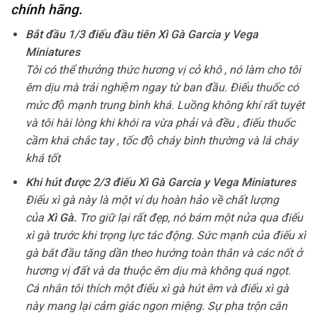
chính hãng.
Bắt đầu 1/3 điếu đầu tiên Xì Gà Garcia y Vega
Miniatures
Tôi có thể thưởng thức hương vị cỏ khô , nó làm cho tôi
êm dịu mà trải nghiệm ngay từ ban đầu. Điếu thuốc có
mức độ mạnh trung bình khá. Luồng không khí rất tuyệt
và tôi hài lòng khi khói ra vừa phải và đều , điếu thuốc
cầm khá chắc tay , tốc độ cháy bình thường và lá cháy
khá tốt
Khi hút được 2/3 điếu Xì Gà Garcia y Vega Miniatures
Điếu xì gà này là một ví dụ hoàn hảo về chất lượng
của
Xì Gà.
Tro giữ lại rất đẹp, nó bám một nửa qua điếu
xì gà trước khi trọng lực tác động. Sức mạnh của điếu xì
gà bắt đầu tăng dần theo hướng toàn thân và các nốt ở
hương vị đất và da thuộc êm dịu mà không quá ngọt.
Cá nhân tôi thích một điếu xì gà hút êm và điếu xì gà
này mang lại cảm giác ngon miệng. Sự pha trộn cân