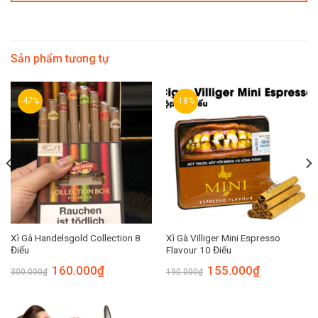
Sản phẩm tương tự
-47%
-18%
Xì Gà Handelsgold Collection 8
Xì Gà Villiger Mini Espresso
Điếu
Flavour 10 Điếu
160.000
₫
155.000
₫
300.000
₫
190.000
₫