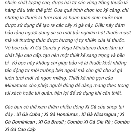
nhiên chất lượng cao, được hái từ các vùng trồng thuốc lá
hàng đầu trên thế giới. Qua quá trình chọn lọc kỹ càng, chỉ
những lá thuốc lá tươi mới và hoàn toàn chín muồi mới
được sử dụng để tạo ra các cây xì gà này. Điều này đảm
bảo rằng người dùng sẽ có một trải nghiệm hút thuốc mượt
mà và thưởng thức được hương vị tự nhiên của lá thuốc.
Vỏ bọc của Xì Gà Garcia y Vega Miniatures được làm từ
chất liệu cao cấp, tạo nên một thiết kế sang trọng và bền
bỉ. Vỏ bọc này không chỉ giúp bảo vệ lá thuốc khỏi những
tác động từ môi trường bên ngoài mà còn giữ cho xì gà
luôn tươi mới và ngon miệng. Thiết kế nhỏ gọn của
Miniatures cho phép người dùng dễ dàng mang theo trong
túi xách hoặc túi quần, tiện lợi để sử dụng khi cần thiết.
Các bạn có thể xem thêm nhiều dòng
Xì Gà
của shop tại
đây :
Xì Gà Cuba
;
Xì Gà Honduras
,
Xì Gà Nicaragua
;
Xì
Gà Dominican
;
Xì Gà Brasil
;
Combo Xì Gà Gía Rẻ
;
Combo
Xì Gà Cao Cấp