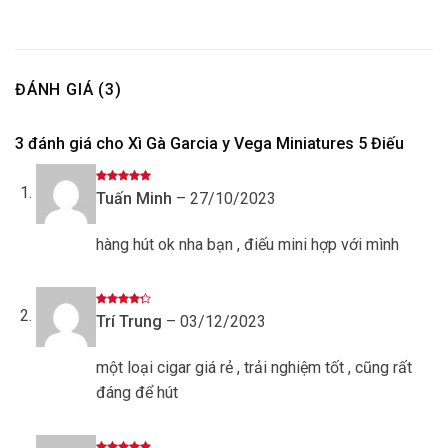
ĐÁNH GIÁ (3)
3 đánh giá cho
Xì Gà Garcia y Vega Miniatures 5 Điếu
Được xếp
Tuấn Minh
–
27/10/2023
hạng
5
5
sao
hàng hút ok nha bạn , điếu mini hợp với mình
Được
Trí Trung
–
03/12/2023
xếp hạng
4
5 sao
một loại cigar giá rẻ , trải nghiệm tốt , cũng rất
đáng để hút