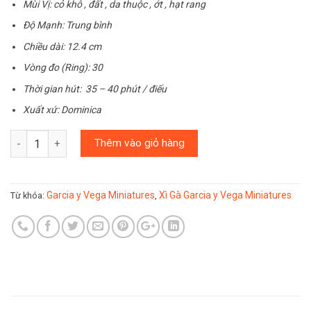
Mùi Vị: cỏ khô , đất , da thuộc , ớt , hạt rang
Độ Mạnh: Trung bình
Chiều dài: 12.4 cm
Vòng đo (Ring): 30
Thời gian hút: 35 – 40 phút / điếu
Xuất xứ: Dominica
Số lượng
Thêm vào giỏ hàng
Garcia y Vega Miniatures
Xì Gà Garcia y Vega Miniatures
Từ khóa:
,