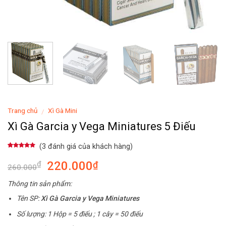
Trang chủ
Xì Gà Mini
/
Xì Gà Garcia y Vega Miniatures 5 Điếu
(
3
đánh giá của khách hàng)
4.67
3
trên
5 dựa trên
220.000
₫
₫
đánh giá
260.000
Thông tin sản phẩm:
Tên SP:
Xì Gà Garcia y Vega Miniatures
Số lượng: 1 Hộp = 5 điếu ; 1 cây = 50 điếu