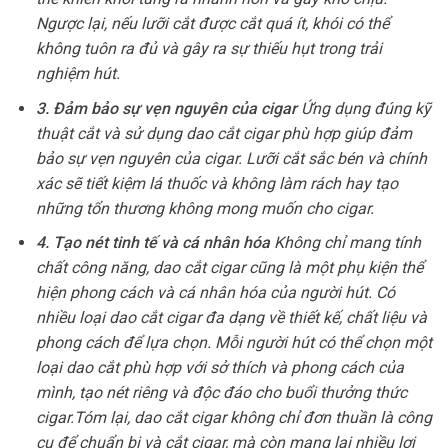
Ngược lại, nếu lưỡi cắt được cắt quá ít, khói có thể
không tuôn ra đủ và gây ra sự thiếu hụt trong trải
nghiệm hút.
3. Đảm bảo sự vẹn nguyên của cigar
Ứng dụng đúng kỹ
thuật cắt và sử dụng dao cắt cigar phù hợp giúp đảm
bảo sự vẹn nguyên của cigar. Lưỡi cắt sắc bén và chính
xác sẽ tiết kiệm lá thuốc và không làm rách hay tạo
những tổn thương không mong muốn cho cigar.
4. Tạo nét tinh tế và cá nhân hóa
Không chỉ mang tính
chất công năng, dao cắt cigar cũng là một phụ kiện thể
hiện phong cách và cá nhân hóa của người hút. Có
nhiều loại dao cắt cigar đa dạng về thiết kế, chất liệu và
phong cách để lựa chọn. Mỗi người hút có thể chọn một
loại dao cắt phù hợp với sở thích và phong cách của
mình, tạo nét riêng và độc đáo cho buổi thưởng thức
cigar.
Tóm lại, dao cắt cigar không chỉ đơn thuần là công
cụ để chuẩn bị và cắt cigar, mà còn mang lại nhiều lợi