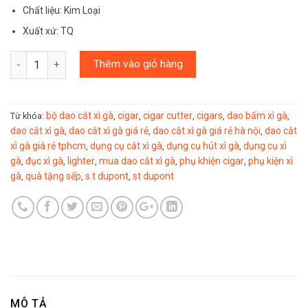
Chất liệu: Kim Loại
Xuất xứ: TQ
Số lượng
Thêm vào giỏ hàng
bộ dao cắt xì gà
cigar
cigar cutter
cigars
dao bấm xì gà
Từ khóa:
,
,
,
,
,
dao cắt xì gà
dao cắt xì gà giá rẻ
dao cắt xì gà giá rẻ hà nội
dao cắt
,
,
,
xì gà giá rẻ tphcm
dụng cụ cắt xì gà
dụng cụ hút xì gà
dụng cụ xì
,
,
,
gà
đục xì gà
lighter
mua dao cắt xì gà
phụ khiện cigar
phụ kiện xì
,
,
,
,
,
gà
quà tặng sếp
s.t dupont
st dupont
,
,
,
MÔ TẢ