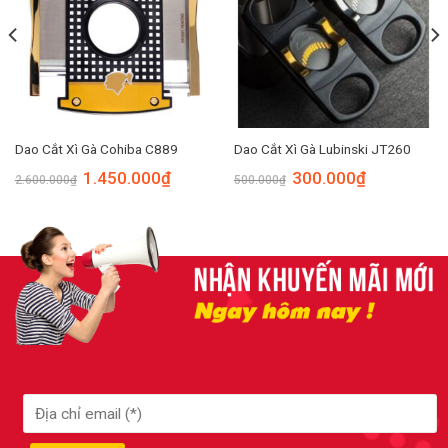
Dao Cắt Xì Gà Cohiba C889
Dao Cắt Xì Gà Lubinski JT260
1.450.000
₫
300.000
₫
2.600.000
₫
500.000
₫