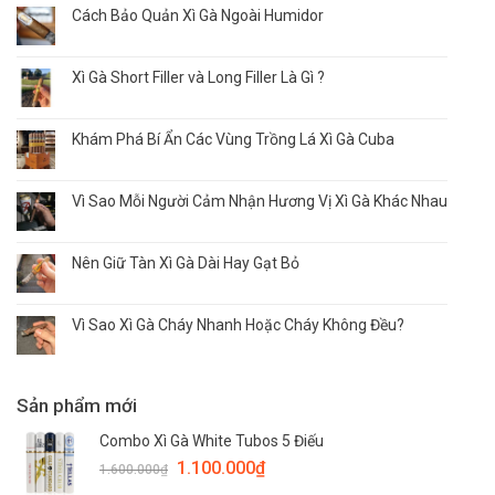
Cách Bảo Quản Xì Gà Ngoài Humidor
Xì Gà Short Filler và Long Filler Là Gì ?
Khám Phá Bí Ẩn Các Vùng Trồng Lá Xì Gà Cuba
Vì Sao Mỗi Người Cảm Nhận Hương Vị Xì Gà Khác Nhau
Nên Giữ Tàn Xì Gà Dài Hay Gạt Bỏ
Vì Sao Xì Gà Cháy Nhanh Hoặc Cháy Không Đều?
Sản phẩm mới
Combo Xì Gà White Tubos 5 Điếu
1.100.000
₫
1.600.000
₫