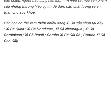
bao nhiêu, người tiêu dùng nên luôn tìm hiểu và mua sản phẩm
của những thương hiệu uy tín để đảm bảo chất lượng và an
toàn cho sức khỏe.
Các bạn có thể xem thêm nhiều dòng
Xì Gà
của shop tại đây
:
Xì Gà Cuba
;
Xì Gà Honduras
,
Xì Gà Nicaragua
;
Xì Gà
Dominican
;
Xì Gà Brasil
;
Combo Xì Gà Gía Rẻ
;
Combo Xì Gà
Cao Cấp