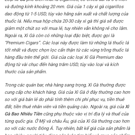
và đường kính khoảng 20 mm. Giá của 1 cây xì gà cigarillos
dao động từ 1-5 USD, tùy vào hãng sản xuất và chất lượng của
thuốc lá. Nếu mua hộp chứa 20-30 cây xì gà thì giá sẽ được
giảm một chút so với mua lẻ, tuy nhiên vẫn không rẻ cho lắm.
Ngoài ra, Xì Gà còn có những loại đặc biệt, được gọi là
“Premium Cigars”. Các loại này được làm từ những lá thuốc lá
tốt nhất và được chọn lọc cẩn thận từ các vùng trồng thuốc lá
hàng đầu trên thế giới. Giá của các loại Xì Gà Premium dao
động từ vài chục đến hàng trăm USD, tùy vào loại và kích
thước của sản phẩm.
Trong các quán bar, nhà hàng sang trọng, Xì Gà thường được
cung cấp cho khách hàng. Giá của Xì Gà ở đây thường cao hơn
so với giá bán lẻ do phải tính thêm chi phí phục vụ, tiền thuê
đất, tiền thuê nhân viên và tiền quảng cáo.
Ngoài ra, giá của
Xì
Gà Bao Nhiêu Tiền
cũng phụ thuộc vào vị trí địa lý và thuế của
từng quốc gia. Ở Mỹ và châu Âu, giá của Xì Gà thường cao hơn
so với các nước Đông Á.
Tuy nhiên, bất kể giá của sản phẩm là