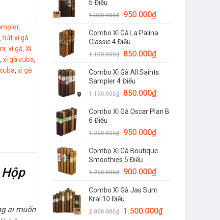
5 Điếu
950.000
₫
1.300.000
₫
ampler
,
Combo Xì Gà La Palina
hút xì gà
,
Classic 4 Điếu
ni
xì gà
Xì
,
,
850.000
₫
1.100.000
₫
xì gà cuba
,
,
ncuba
xì gà
,
Combo Xì Gà All Saints
Sampler 4 Điếu
850.000
₫
1.100.000
₫
Combo Xì Gà Oscar Plan B
6 Điếu
950.000
₫
1.200.000
₫
Combo Xì Gà Boutique
Smoothies 5 Điếu
r Hộp
900.000
₫
1.200.000
₫
Combo Xì Gà Jas Sum
Kral 10 Điếu
ng ai muốn
1.500.000
₫
2.000.000
₫