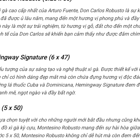
 gà cao cấp nhất của Arturo Fuente, Don Carlos Robusto là sự k
c đã được ủ lâu năm, mang đến một hương vị phong phú và đầy 
 này là một sự trải nghiệm, từ hương vị gỗ, đất cho đến một ch
h tế của Don Carlos sẽ khiến bạn cảm thấy như được đắm chìm
ngway Signature (6 x 47)
 tượng của sự sáng tạo và nghệ thuật xì gà. Được thiết kế với 
ng chỉ có hình dáng đẹp mắt mà còn chứa đựng hương vị độc đáo
ững lá thuốc Cuba và Dominicana, Hemingway Signature đem đế
h mẽ, ngọt ngào và đầy bất ngờ.
(5 x 50)
lựa chọn tuyệt vời cho những người mới bắt đầu nhưng cũng k
 đồ xì gà kỳ cựu, Montesino Robusto mang đến sự hài hòa giữa
hước 5 x 50, Montesino Robusto không chỉ dễ hút mà còn đem đế