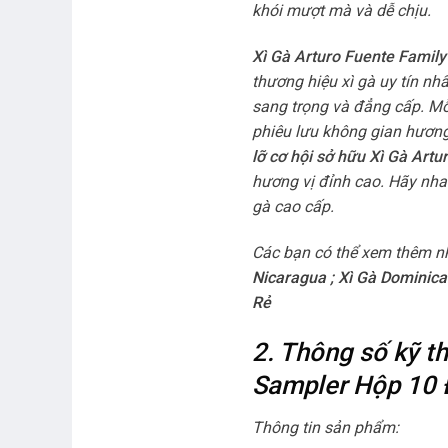
khói mượt mà và dễ chịu.
Xì Gà Arturo Fuente Famil
thương hiệu xì gà uy tín n
sang trọng và đẳng cấp. Mỗ
phiêu lưu không gian hương
lỡ cơ hội sở hữu Xì Gà Art
hương vị đỉnh cao. Hãy nha
gà cao cấp.
Các bạn có thể xem thêm n
Nicaragua
;
Xì Gà Dominica
Rẻ
2. Thông số kỹ 
Sampler Hộp 10 
Thông tin sản phẩm: