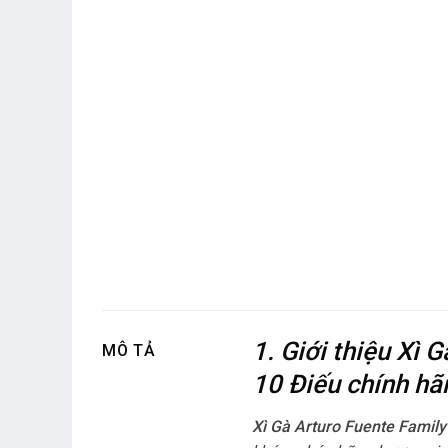
1. Giới thiệu Xì
MÔ TẢ
10 Điếu chính hã
Xì Gà Arturo Fuente Famil