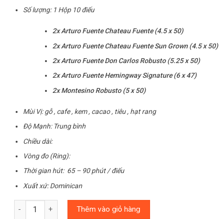
Số lượng: 1 Hộp 10 điếu
2x Arturo Fuente Chateau Fuente (4.5 x 50)
2x Arturo Fuente Chateau Fuente Sun Grown (4.5 x 50)
2x Arturo Fuente Don Carlos Robusto (5.25 x 50)
2x Arturo Fuente Hemingway Signature (6 x 47)
2x Montesino Robusto (5 x 50)
Mùi Vị: gỗ , cafe , kem , cacao , tiêu , hạt rang
Độ Mạnh: Trung bình
Chiều dài:
Vòng đo (Ring):
Thời gian hút: 65 – 90 phút / điếu
Xuất xứ: Dominican
Số lượng
Thêm vào giỏ hàng