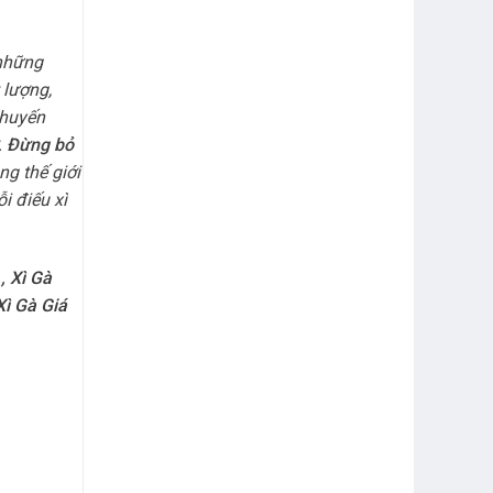
 những
 lượng,
chuyến
.
Đừng bỏ
g thế giới
i điếu xì
,
Xì Gà
ì Gà Giá