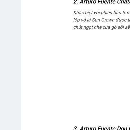
2. Arturo Fuente Chat
Khác biệt với phiên bản t
lớp vỏ lá Sun Grown được t
chút ngọt nhẹ của gỗ sồi sẽ
3. Arturo Fuente Don 