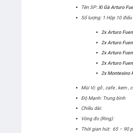
Tên SP:
Xì Gà Arturo Fu
Số lượng: 1 Hộp 10 điếu
2x Arturo Fuen
2x Arturo Fuen
2x Arturo Fuen
2x Arturo Fue
2x Montesino R
Mùi Vị: gỗ , cafe , kem , c
Độ Mạnh: Trung bình
Chiều dài:
Vòng đo (Ring):
Thời gian hút: 65 – 90 p