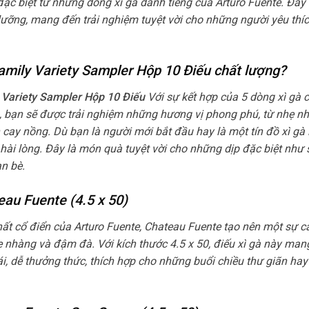
c biệt từ những dòng xì gà danh tiếng của Arturo Fuente. Đây 
lưỡng, mang đến trải nghiệm tuyệt vời cho những người yêu thíc
amily Variety Sampler Hộp 10 Điếu chất lượng?
y Variety Sampler Hộp 10 Điếu
Với sự kết hợp của 5 dòng xì gà 
, bạn sẽ được trải nghiệm những hương vị phong phú, từ nhẹ n
cay nồng. Dù bạn là người mới bắt đầu hay là một tín đồ xì gà
ài lòng. Đây là món quà tuyệt vời cho những dịp đặc biệt như s
ạn bè.
eau Fuente (4.5 x 50)
t cổ điển của Arturo Fuente, Chateau Fuente tạo nên một sự 
 nhàng và đậm đà. Với kích thước 4.5 x 50, điếu xì gà này man
i, dễ thưởng thức, thích hợp cho những buổi chiều thư giãn ha