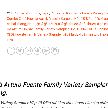
cách hút xì gà
cigar
Combo Xì Gà Fuente Family Variety S
Từ khóa:
,
,
Combo Xì Gà Fuente Family Variety Sampler Hộp 10 Điếu
điếu xì gà
,
có hại không
phụ kiện xì gà
tẩu hút xì gà
thuốc xì gà
thuốc xì gà mi
,
,
,
,
Gà Arturo Fuente Family Variety Sampler Hộp 10 Điếu
Xì Gà Cohiba
,
Xì Gà Fuente Family Variety Sampler
xì gà là gì
xì gà mini
xì gà no
,
,
,
sữa
 Gà Arturo Fuente Family Variety Sample
ng.
y Variety Sampler Hộp 10 Điếu
một lựa chọn hoàn hảo cho nhữ