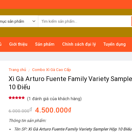
ủ
Giới thiệu
Sản phẩm
Chính sách đại lý
Tuyển dụng
Trang chủ
Combo Xì Gà Cao Cấp
/
Xì Gà Arturo Fuente Family Variety Sampl
10 Điếu
(
1
đánh giá của khách hàng)
5.00
1
trên 5
dựa trên
4.500.000
₫
₫
đánh giá
6.000.000
Thông tin sản phẩm:
Tên SP:
Xì Gà Arturo Fuente Family Variety Sampler Hộp 10 Điếu