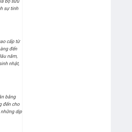
là bộ sưu
h sự tinh
cao cấp từ
hàng đến
 lâu năm,
inh nhật,
cân bằng
g đến cho
y những dịp