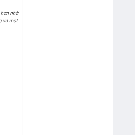
 hơn nhờ
g và một