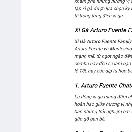
khám phá những hương vị đặ
tập xì gà được lựa chọn kỹ 
tế trong từng điếu xì gà.
Xì Gà Arturo Fuente F
Xì Gà Arturo Fuente Famil
Arturo Fuente và Montesino
mạnh mẽ, từ ngọt ngào đến 
combo này đều sẽ làm bạn h
lễ Tết, hay các dịp tụ họp b
1. Arturo Fuente Chat
Là dòng xì gà mang đậm chấ
hoàn hảo giữa hương vị nhẹ
bạn những trải nghiệm êm á
gặp gỡ bạn bè.