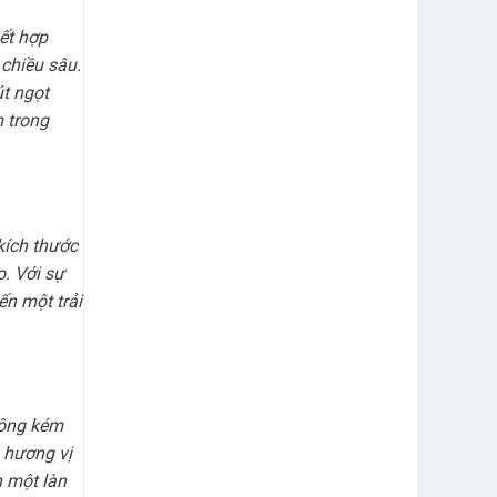
ết hợp
chiều sâu.
út ngọt
 trong
kích thước
. Với sự
n một trải
hông kém
 hương vị
n một làn