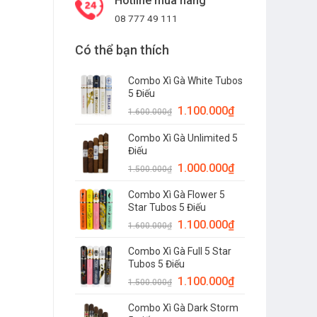
Hotline mua hàng
08 777 49 111
Có thể bạn thích
Combo Xì Gà White Tubos
5 Điếu
1.100.000
₫
1.600.000
₫
Combo Xì Gà Unlimited 5
Điếu
1.000.000
₫
1.500.000
₫
Combo Xì Gà Flower 5
Star Tubos 5 Điếu
1.100.000
₫
1.600.000
₫
Combo Xì Gà Full 5 Star
Tubos 5 Điếu
1.100.000
₫
1.500.000
₫
Combo Xì Gà Dark Storm