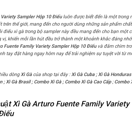
y Variety Sampler Hộp 10 Điếu
luôn được biết đến là một trong
hất trên thế giới, mang đến cho người dùng những sản phẩm chất
i điếu xì gà trong bộ sampler này đều mang đến cho bạn một 
 vị, khiến mỗi lần hút đều trở thành một khoảnh khắc đáng nhớ
uro Fuente Family Variety Sampler Hộp 10 Điếu
và đắm chìm tron
nh tay đặt hàng ngay hôm nay để trải nghiệm sự tuyệt vời từ mỗ
hiều dòng
Xì Gà
của shop tại đây :
Xì Gà Cuba
;
Xì Gà Honduras
n
;
Xì Gà Brasil
;
Combo Xì Gà
;
Combo Xì Gà Cao Cấp
;
Combo X
thuật Xì Gà Arturo Fuente Family Variety
Điếu