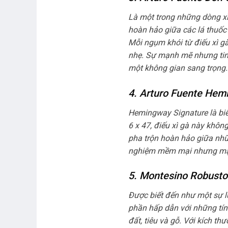
Là một trong những dòng xì
hoàn hảo giữa các lá thuố
Mỗi ngụm khói từ điếu xì gà
nhẹ. Sự mạnh mẽ nhưng tin
một không gian sang trọng.
4. Arturo Fuente Hemi
Hemingway Signature là biểu
6 x 47, điếu xì gà này khô
pha trộn hoàn hảo giữa nh
nghiệm mềm mại nhưng mạn
5. Montesino Robusto 
Được biết đến như một sự 
phần hấp dẫn với những tín
đất, tiêu và gỗ. Với kích t