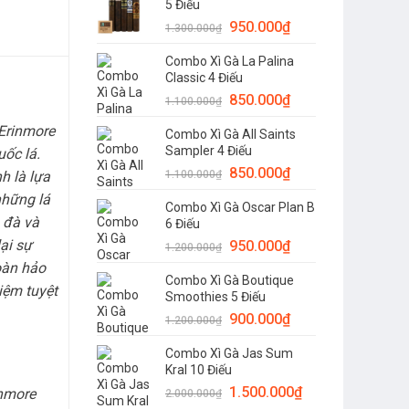
5 Điếu
950.000
₫
1.300.000
₫
Combo Xì Gà La Palina
Classic 4 Điếu
850.000
₫
1.100.000
₫
 Erinmore
Combo Xì Gà All Saints
Sampler 4 Điếu
uốc lá.
850.000
₫
1.100.000
₫
h là lựa
những lá
Combo Xì Gà Oscar Plan B
 đà và
6 Điếu
ại sự
950.000
₫
1.200.000
₫
oàn hảo
Combo Xì Gà Boutique
iệm tuyệt
Smoothies 5 Điếu
900.000
₫
1.200.000
₫
Combo Xì Gà Jas Sum
Kral 10 Điếu
1.500.000
₫
inmore
2.000.000
₫