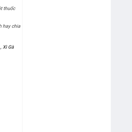
át thuốc
h hay chia
,
Xì Gà