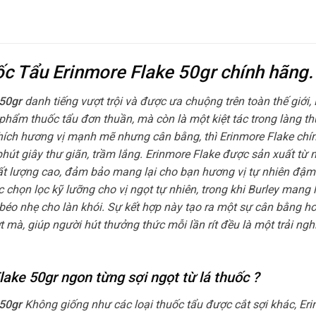
uốc Tẩu Erinmore Flake 50gr chính hãng.
 50gr
danh tiếng vượt trội và được ưa chuộng trên toàn thế giới,
phẩm thuốc tẩu đơn thuần, mà còn là một kiệt tác trong làng th
hích hương vị mạnh mẽ nhưng cân bằng, thì Erinmore Flake chín
út giây thư giãn, trầm lắng. Erinmore Flake được sản xuất từ 
t lượng cao, đảm bảo mang lại cho bạn hương vị tự nhiên đậm
 chọn lọc kỹ lưỡng cho vị ngọt tự nhiên, trong khi Burley mang l
o nhẹ cho làn khói. Sự kết hợp này tạo ra một sự cân bằng h
t mà, giúp người hút thưởng thức mỗi lần rít đều là một trải ngh
ake 50gr ngon từng sợi ngọt từ lá thuốc ?
 50gr
Không giống như các loại thuốc tẩu được cắt sợi khác, Er