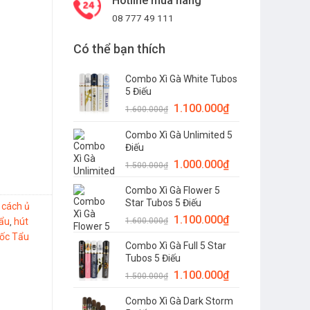
Hotline mua hàng
08 777 49 111
Có thể bạn thích
Combo Xì Gà White Tubos
5 Điếu
1.100.000
₫
1.600.000
₫
Combo Xì Gà Unlimited 5
Điếu
1.000.000
₫
1.500.000
₫
Combo Xì Gà Flower 5
Star Tubos 5 Điếu
cách ủ
,
1.100.000
₫
ẩu
hút
1.600.000
₫
,
ốc Tẩu
Combo Xì Gà Full 5 Star
Tubos 5 Điếu
1.100.000
₫
1.500.000
₫
Combo Xì Gà Dark Storm