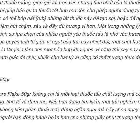
t thuốc mỏng, giúp giữ lại trọn vẹn những tinh chất của lá thuốc
chỉ giúp bảo quản thuốc tốt hơn mà còn cho phép người dùng tự
có thể bóp nát (rub) những lát thuốc này để tạo sợi, hoặc để n
ghiệm hút chậm, sâu và đầy đủ hương vị hơn. Một trong những lý
ành sự lựa chọn của nhiều người yêu thuốc tẩu là nhờ vào
hương
a quyện tinh tế giữa vị ngọt của trái cây nhiệt đới, một chút h
lá Virginia làm nên một hỗn hợp khó quên. Hương trái cây này
 giác dễ chịu, khiến cho bất kỳ ai cũng có thể thưởng thức 
50gr
ore Flake 50gr
không chỉ là một loại thuốc tẩu chất lượng mà c
ng, tinh tế và đam mê. Nếu bạn đang tìm kiếm một trải nghiệm 
 không kém phần thoải mái, đừng ngần ngại mà hãy chọn ngay 
à người bạn đồng hành hoàn hảo cho những giây phút thưởng th