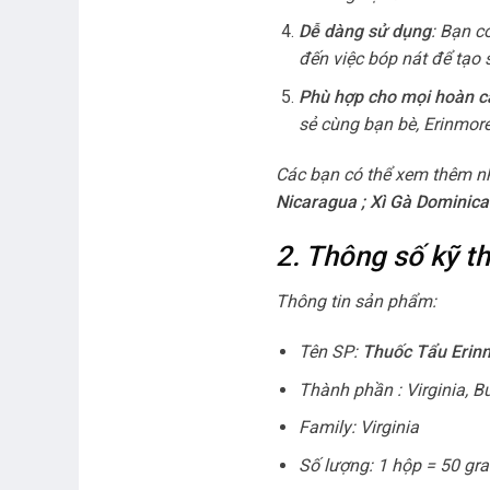
Dễ dàng sử dụng
: Bạn c
đến việc bóp nát để tạo s
Phù hợp cho mọi hoàn c
sẻ cùng bạn bè, Erinmore
Các bạn có thể xem thêm n
Nicaragua
;
Xì Gà Dominica
2. Thông số kỹ 
Thông tin sản phẩm:
Tên SP:
Thuốc Tẩu Erin
Thành phần : Virginia, Bu
Family: Virginia
Số lượng: 1 hộp = 50 gr