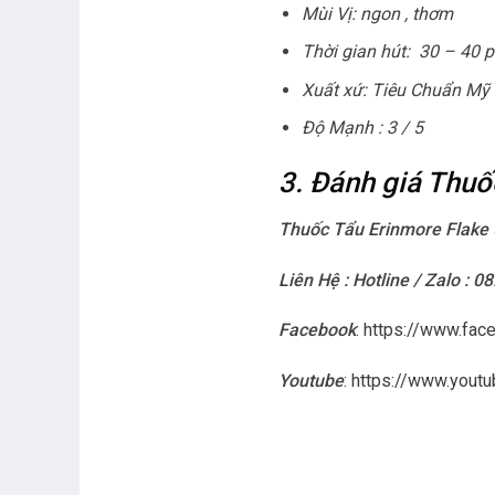
Mùi Vị: ngon , thơm
Thời gian hút: 30 – 40 p
Xuất xứ: Tiêu Chuẩn Mỹ
Độ Mạnh : 3 / 5
3. Đánh giá Thuố
Thuốc Tẩu Erinmore Flake 
Liên Hệ : Hotline / Zalo : 0
Facebook
:
https://www.fac
Youtube
:
https://www.you