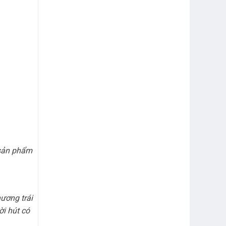
 sản phẩm
hương trái
i hút có