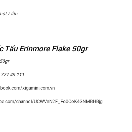
hút / lần
c Tẩu Erinmore Flake 50gr
50gr
8.777.49.111
ebook.com/xigamini.com.vn
tube.com/channel/UCWVnN2F_Fo0CeK4GNMBHBjg