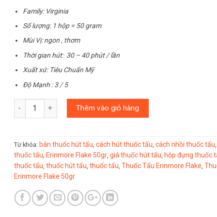
Family: Virginia
Số lượng: 1 hộp = 50 gram
Mùi Vị: ngon , thơm
Thời gian hút: 30 – 40 phút / lần
Xuất xứ: Tiêu Chuẩn Mỹ
Độ Mạnh : 3 / 5
Số lượng
Thêm vào giỏ hàng
bán thuốc hút tẩu
cách hút thuốc tẩu
cách nhồi thuốc tẩu
Từ khóa:
,
,
thuốc tẩu
Erinmore Flake 50gr
giá thuốc hút tẩu
hộp đựng thuốc t
,
,
,
thuốc tẩu
thuốc hút tẩu
thuốc tẩu
Thuốc Tẩu Erinmore Flake
Thu
,
,
,
,
Erinmore Flake 50gr