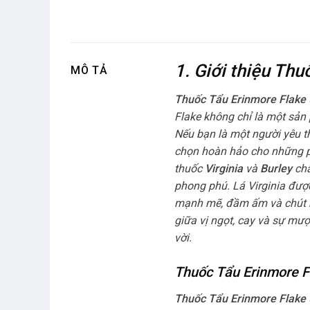
1. Giới thiệu Th
MÔ TẢ
Thuốc Tẩu Erinmore Flake
Flake không chỉ là một sản 
Nếu bạn là một người yêu t
chọn hoàn hảo cho những ph
thuốc
Virginia
và
Burley
chấ
phong phú. Lá Virginia được
mạnh mẽ, đầm ấm và chút bé
giữa vị ngọt, cay và sự mượ
vời.
Thuốc Tẩu Erinmore Fl
Thuốc Tẩu Erinmore Flake