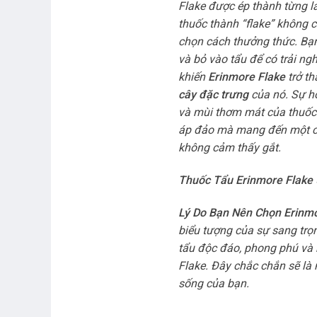
Flake được ép thành từng lá
thuốc thành “flake” không 
chọn cách thưởng thức. Bạn 
và bỏ vào tẩu để có trải n
khiến
Erinmore Flake
trở th
cây đặc trưng
của nó. Sự hò
và mùi thơm mát của thuốc 
áp đảo mà mang đến một cảm
không cảm thấy gắt.
Thuốc Tẩu Erinmore Flake 
Lý Do Bạn Nên Chọn Erinm
biểu tượng của sự sang trọ
tẩu độc đáo, phong phú và
Flake. Đây chắc chắn sẽ l
sống của bạn.