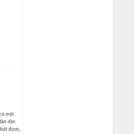
 có một
 dần dần
 bắt được,