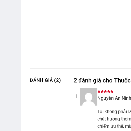
2 đánh giá cho
Thuốc
ĐÁNH GIÁ (2)
Được xếp
Nguyễn An Nin
hạng
5
5
sao
Tôi không phải l
chút hương thơm 
chiếm ưu thế, m