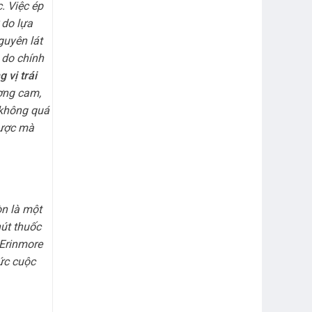
. Việc ép
 do lựa
guyên lát
 do chính
 vị trái
ương cam,
 không quá
được mà
òn là một
hút thuốc
Erinmore
ức cuộc