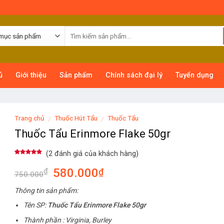
ủ
Giới thiệu
Sản phẩm
Chính sách đại lý
Tuyển dụng
Trang chủ
Thuốc Hút Tẩu
Thuốc Tẩu
/
/
Thuốc Tẩu Erinmore Flake 50gr
(
2
đánh giá của khách hàng)
5.00
2
trên 5
dựa trên
580.000
₫
₫
đánh giá
750.000
Thông tin sản phẩm:
Tên SP:
Thuốc Tẩu Erinmore Flake 50gr
Thành phần : Virginia, Burley