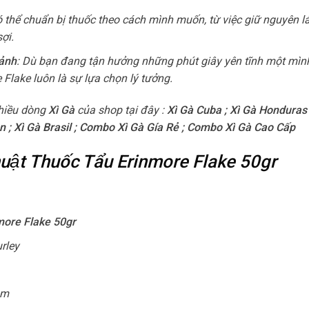
ó thể chuẩn bị thuốc theo cách mình muốn, từ việc giữ nguyên l
ợi.
ảnh
: Dù bạn đang tận hưởng những phút giây yên tĩnh một mìn
 Flake luôn là sự lựa chọn lý tưởng.
hiều dòng
Xì Gà
của shop tại đây :
Xì Gà Cuba
;
Xì Gà Honduras
n
;
Xì Gà Brasil
;
Combo Xì Gà Gía Rẻ
;
Combo Xì Gà Cao Cấp
thuật Thuốc Tẩu Erinmore Flake 50gr
more Flake 50gr
rley
am