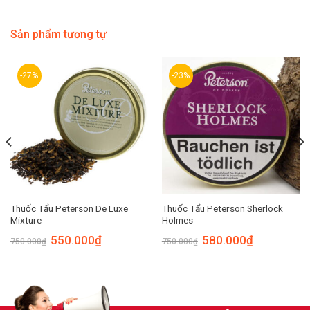
Sản phẩm tương tự
-27%
-23%
Thuốc Tẩu Peterson De Luxe
Thuốc Tẩu Peterson Sherlock
Mixture
Holmes
550.000
₫
580.000
₫
750.000
₫
750.000
₫