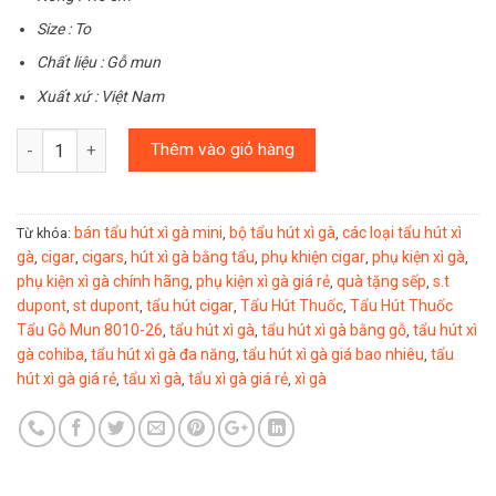
Size : To
Chất liệu : Gỗ mun
Xuất xứ : Việt Nam
Số lượng
Thêm vào giỏ hàng
bán tẩu hút xì gà mini
bộ tẩu hút xì gà
các loại tẩu hút xì
Từ khóa:
,
,
gà
cigar
cigars
hút xì gà bằng tẩu
phụ khiện cigar
phụ kiện xì gà
,
,
,
,
,
,
phụ kiện xì gà chính hãng
phụ kiện xì gà giá rẻ
quà tặng sếp
s.t
,
,
,
dupont
st dupont
tẩu hút cigar
Tẩu Hút Thuốc
Tẩu Hút Thuốc
,
,
,
,
Tẩu Gỗ Mun 8010-26
tẩu hút xì gà
tẩu hút xì gà bằng gỗ
tẩu hút xì
,
,
,
gà cohiba
tẩu hút xì gà đa năng
tẩu hút xì gà giá bao nhiêu
tẩu
,
,
,
hút xì gà giá rẻ
tẩu xì gà
tẩu xì gà giá rẻ
xì gà
,
,
,