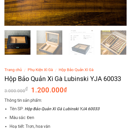
Trang chủ
Phụ Kiện Xì Gà
Hộp Bảo Quản Xì Gà
/
/
Hộp Bảo Quản Xì Gà Lubinski YJA 60033
1.200.000
₫
₫
3.000.000
Thông tin sản phẩm:
Tên SP:
Hộp Bảo Quản Xì Gà Lubinski YJA 60033
Màu sắc: Đen
Hoạ tiết: Trơn, hoa văn