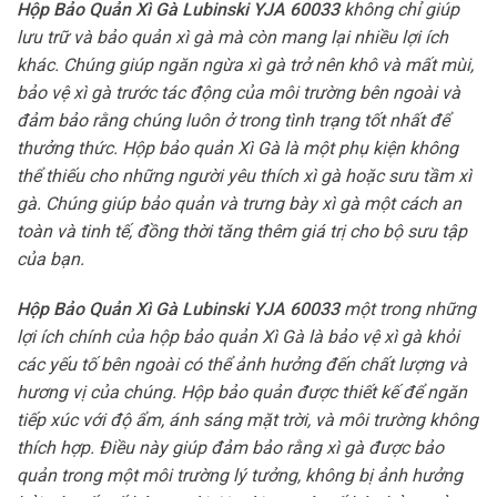
Hộp Bảo Quản Xì Gà Lubinski YJA 60033
không chỉ giúp
lưu trữ và bảo quản xì gà mà còn mang lại nhiều lợi ích
khác. Chúng giúp ngăn ngừa xì gà trở nên khô và mất mùi,
bảo vệ xì gà trước tác động của môi trường bên ngoài và
đảm bảo rằng chúng luôn ở trong tình trạng tốt nhất để
thưởng thức. Hộp bảo quản Xì Gà là một phụ kiện không
thể thiếu cho những người yêu thích xì gà hoặc sưu tầm xì
gà. Chúng giúp bảo quản và trưng bày xì gà một cách an
toàn và tinh tế, đồng thời tăng thêm giá trị cho bộ sưu tập
của bạn.
Hộp Bảo Quản Xì Gà Lubinski YJA 60033
một trong những
lợi ích chính của hộp bảo quản Xì Gà là bảo vệ xì gà khỏi
các yếu tố bên ngoài có thể ảnh hưởng đến chất lượng và
hương vị của chúng. Hộp bảo quản được thiết kế để ngăn
tiếp xúc với độ ẩm, ánh sáng mặt trời, và môi trường không
thích hợp. Điều này giúp đảm bảo rằng xì gà được bảo
quản trong một môi trường lý tưởng, không bị ảnh hưởng