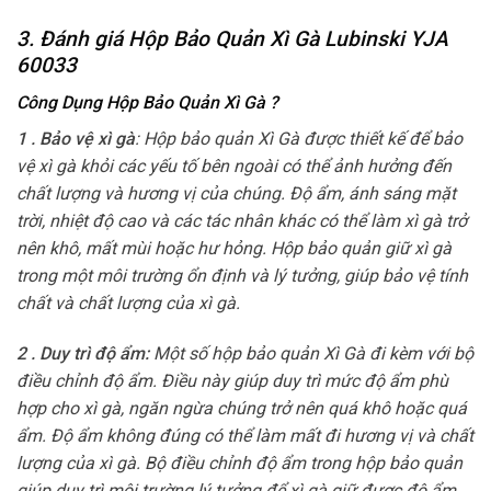
3. Đánh giá Hộp Bảo Quản Xì Gà Lubinski YJA
60033
Công Dụng Hộp Bảo Quản Xì Gà
?
1 . Bảo vệ xì gà
: Hộp bảo quản Xì Gà được thiết kế để bảo
vệ xì gà khỏi các yếu tố bên ngoài có thể ảnh hưởng đến
chất lượng và hương vị của chúng. Độ ẩm, ánh sáng mặt
trời, nhiệt độ cao và các tác nhân khác có thể làm xì gà trở
nên khô, mất mùi hoặc hư hỏng. Hộp bảo quản giữ xì gà
trong một môi trường ổn định và lý tưởng, giúp bảo vệ tính
chất và chất lượng của xì gà.
2 . Duy trì độ ẩm:
Một số hộp bảo quản Xì Gà đi kèm với bộ
điều chỉnh độ ẩm. Điều này giúp duy trì mức độ ẩm phù
hợp cho xì gà, ngăn ngừa chúng trở nên quá khô hoặc quá
ẩm. Độ ẩm không đúng có thể làm mất đi hương vị và chất
lượng của xì gà. Bộ điều chỉnh độ ẩm trong hộp bảo quản
giúp duy trì môi trường lý tưởng để xì gà giữ được độ ẩm