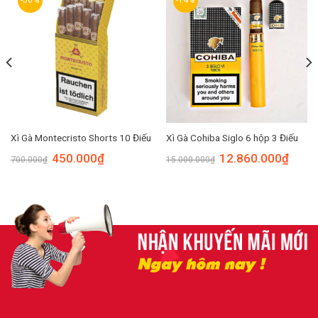
-36%
-14%
Xì Gà Montecristo Shorts 10 Điếu
Xì Gà Cohiba Siglo 6 hộp 3 Điếu
450.000
₫
12.860.000
₫
700.000
₫
15.000.000
₫