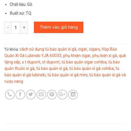
Chất liệu: Gỗ
Xuất xứ: TQ
Số lượng
Thêm vào giỏ hàng
cách sử dụng tủ bảo quản xì gà
cigar
cigars
Hộp Bảo
Từ khóa:
,
,
,
Quản Xì Gà Lubinski YJA 60033
phụ khiện cigar
phụ kiện xì gà
quà
,
,
,
tặng sếp
s.t dupont
st dupont
tủ bảo quản cigar cohiba
tủ bảo
,
,
,
,
quản thuốc xì gà
tủ bảo quản xì gà
tủ bảo quản xì gà cohiba
tủ
,
,
,
bảo quản xì gà lubinski
tủ bảo quản xì gà mini
tủ bảo quản xì gà và
,
,
rượu vang