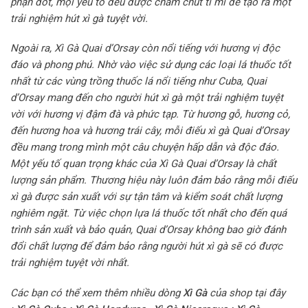
phận đốt, mọi yếu tố đều được chăm chút tỉ mỉ để tạo ra một
trải nghiệm hút xì gà tuyệt vời.
Ngoài ra, Xì Gà Quai d’Orsay còn nổi tiếng với hương vị độc
đáo và phong phú. Nhờ vào việc sử dụng các loại lá thuốc tốt
nhất từ các vùng trồng thuốc lá nổi tiếng như Cuba, Quai
d’Orsay mang đến cho người hút xì gà một trải nghiệm tuyệt
vời với hương vị đậm đà và phức tạp. Từ hương gỗ, hương cỏ,
đến hương hoa và hương trái cây, mỗi điếu xì gà Quai d’Orsay
đều mang trong mình một câu chuyện hấp dẫn và độc đáo.
Một yếu tố quan trọng khác của Xì Gà Quai d’Orsay là chất
lượng sản phẩm. Thương hiệu này luôn đảm bảo rằng mỗi điếu
xì gà được sản xuất với sự tận tâm và kiểm soát chất lượng
nghiêm ngặt. Từ việc chọn lựa lá thuốc tốt nhất cho đến quá
trình sản xuất và bảo quản, Quai d’Orsay không bao giờ đánh
đổi chất lượng để đảm bảo rằng người hút xì gà sẽ có được
trải nghiệm tuyệt vời nhất.
Các bạn có thể xem thêm nhiều dòng
Xì Gà
của shop tại đây