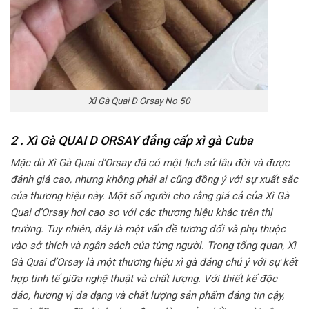
Xì Gà Quai D Orsay No 50
2 . Xì Gà QUAI D ORSAY
đẳng cấp xì gà Cuba
Mặc dù Xì Gà Quai d’Orsay đã có một lịch sử lâu đời và được
đánh giá cao, nhưng không phải ai cũng đồng ý với sự xuất sắc
của thương hiệu này. Một số người cho rằng giá cả của Xì Gà
Quai d’Orsay hơi cao so với các thương hiệu khác trên thị
trường. Tuy nhiên, đây là một vấn đề tương đối và phụ thuộc
vào sở thích và ngân sách của từng người. Trong tổng quan, Xì
Gà Quai d’Orsay là một thương hiệu xì gà đáng chú ý với sự kết
hợp tinh tế giữa nghệ thuật và chất lượng. Với thiết kế độc
đáo, hương vị đa dạng và chất lượng sản phẩm đáng tin cậy,