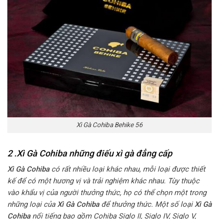
Xì Gà Cohiba Behike 56
2 .
Xì Gà Cohiba
những điếu xì gà đẳng cấp
Xì Gà Cohiba
có rất nhiều loại khác nhau, mỗi loại được thiết
kế để có một hương vị và trải nghiệm khác nhau. Tùy thuộc
vào khẩu vị của người thưởng thức, họ có thể chọn một trong
những loại của
Xì Gà Cohiba
để thưởng thức. Một số loại
Xì Gà
Cohiba
nổi tiếng bao gồm Cohiba Siglo II, Siglo IV, Siglo V,