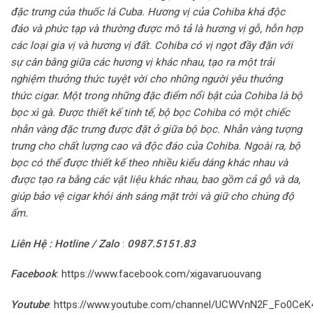
đặc trưng của thuốc lá Cuba. Hương vị của Cohiba khá độc
đáo và phức tạp và thường được mô tả là hương vị gỗ, hỗn hợp
các loại gia vị và hương vị đất. Cohiba có vị ngọt đầy đặn với
sự cân bằng giữa các hương vị khác nhau, tạo ra một trải
nghiệm thưởng thức tuyệt vời cho những người yêu thưởng
thức cigar. Một trong những đặc điểm nổi bật của Cohiba là bộ
bọc xì gà. Được thiết kế tinh tế, bộ bọc Cohiba có một chiếc
nhẫn vàng đặc trưng được đặt ở giữa bộ bọc. Nhẫn vàng tượng
trưng cho chất lượng cao và độc đáo của Cohiba. Ngoài ra, bộ
bọc có thể được thiết kế theo nhiều kiểu dáng khác nhau và
được tạo ra bằng các vật liệu khác nhau, bao gồm cả gỗ và da,
giúp bảo vệ cigar khỏi ánh sáng mặt trời và giữ cho chúng độ
ẩm.
Liên Hệ : Hotline / Zalo
:
0987.5151.83
Facebook
:
https://www.facebook.com/xigavaruouvang
Youtube
:
https://www.youtube.com/channel/UCWVnN2F_Fo0Ce