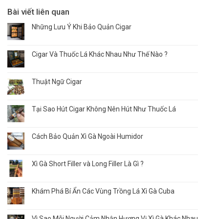
Bài viết liên quan
Những Lưu Ý Khi Bảo Quản Cigar
Cigar Và Thuốc Lá Khác Nhau Như Thế Nào ?
Thuật Ngữ Cigar
Tại Sao Hút Cigar Không Nên Hút Như Thuốc Lá
Cách Bảo Quản Xì Gà Ngoài Humidor
Xì Gà Short Filler và Long Filler Là Gì ?
Khám Phá Bí Ẩn Các Vùng Trồng Lá Xì Gà Cuba
Vì Sao Mỗi Người Cảm Nhận Hương Vị Xì Gà Khác Nhau