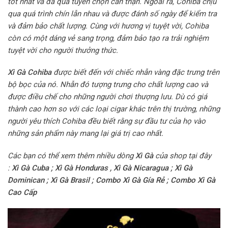
tốt nhất và đã qua tuyển chọn cẩn thận. Ngoài ra, Cohiba chịu
qua quá trình chín lẫn nhau và được đánh số ngày để kiểm tra
và đảm bảo chất lượng. Cùng với hương vị tuyệt vời, Cohiba
còn có một dáng vẻ sang trọng, đảm bảo tạo ra trải nghiệm
tuyệt vời cho người thưởng thức.
Xì Gà Cohiba
được biết đến với chiếc nhẫn vàng đặc trưng trên
bộ bọc của nó. Nhẫn đó tượng trưng cho chất lượng cao và
được điều chế cho những người chơi thượng lưu. Dù có giá
thành cao hơn so với các loại cigar khác trên thị trường, những
người yêu thích Cohiba đều biết rằng sự đầu tư của họ vào
những sản phẩm này mang lại giá trị cao nhất.
Các bạn có thể xem thêm nhiều dòng
Xì Gà
của shop tại đây
:
Xì Gà Cuba
;
Xì Gà Honduras
,
Xì Gà Nicaragua
;
Xì Gà
Dominican
;
Xì Gà Brasil
;
Combo Xì Gà Gía Rẻ
;
Combo Xì Gà
Cao Cấp