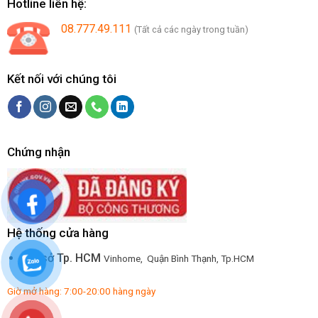
Hotline liên hệ:
08.777.49.111
(Tất cả các ngày trong tuần)
Kết nối với chúng tôi
Chứng nhận
Hệ thống cửa hàng
Trụ sở Tp. HCM
Vinhome, Quận Bình Thạnh, Tp.HCM
Giờ mở hàng: 7:00-20:00 hàng ngày