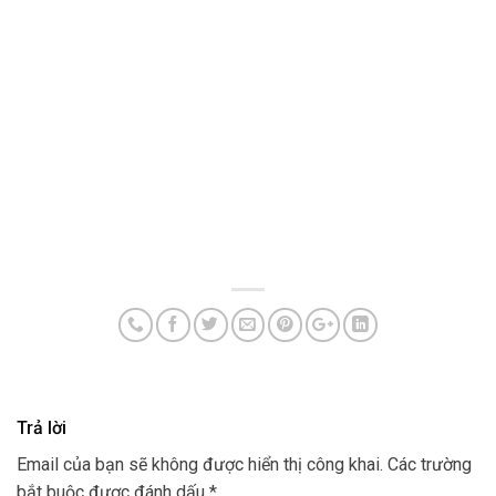
Trả lời
Email của bạn sẽ không được hiển thị công khai.
Các trường
bắt buộc được đánh dấu
*