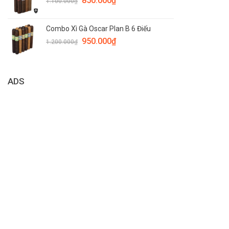
850.000
₫
1.100.000
₫
Combo Xì Gà Oscar Plan B 6 Điếu
950.000
₫
1.200.000
₫
ADS