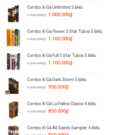
Combo Xì Gà Unlimited 5 Điếu
1.000.000
₫
1.500.000
₫
Combo Xì Gà Flower 5 Star Tubos 5 Điếu
1.100.000
₫
1.600.000
₫
Combo Xì Gà Full 5 Star Tubos 5 Điếu
1.100.000
₫
1.500.000
₫
Combo Xì Gà Dark Storm 5 Điếu
950.000
₫
1.300.000
₫
Combo Xì Gà La Palina Classic 4 Điếu
850.000
₫
1.100.000
₫
Combo Xì Gà All Saints Sampler 4 Điếu