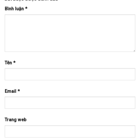
Bình luận
*
Tên
*
Email
*
Trang web