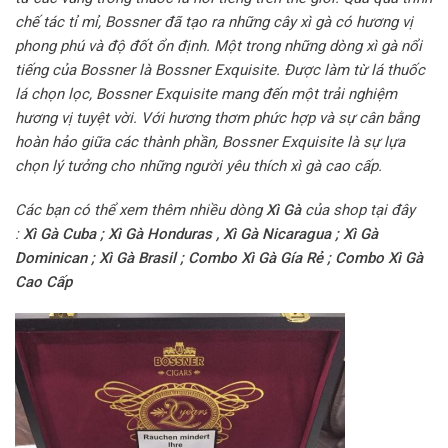
chế tác tỉ mỉ, Bossner đã tạo ra những cây xì gà có hương vị
phong phú và độ đốt ổn định. Một trong những dòng xì gà nổi
tiếng của Bossner là Bossner Exquisite. Được làm từ lá thuốc
lá chọn lọc, Bossner Exquisite mang đến một trải nghiệm
hương vị tuyệt vời. Với hương thơm phức hợp và sự cân bằng
hoàn hảo giữa các thành phần, Bossner Exquisite là sự lựa
chọn lý tưởng cho những người yêu thích xì gà cao cấp.
Các bạn có thể xem thêm nhiều dòng
Xì Gà
của shop tại đây
:
Xì Gà Cuba
;
Xì Gà Honduras
,
Xì Gà Nicaragua
;
Xì Gà
Dominican
;
Xì Gà Brasil
;
Combo Xì Gà Gía Rẻ
;
Combo Xì Gà
Cao Cấp