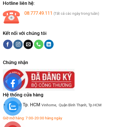
Hotline liên hệ:
08.777.49.111
(Tất cả các ngày trong tuần)
Kết nối với chúng tôi
Chứng nhận
Hệ thống cửa hàng
Trụ sở Tp. HCM
Vinhome, Quận Bình Thạnh, Tp.HCM
Giờ mở hàng: 7:00-20:00 hàng ngày