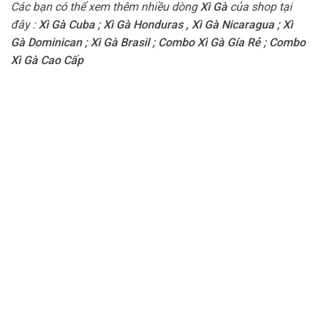
Các bạn có thể xem thêm nhiều dòng
Xì Gà
của shop tại
đây :
Xì Gà Cuba
;
Xì Gà Honduras
,
Xì Gà Nicaragua
;
Xì
Gà Dominican
;
Xì Gà Brasil
;
Combo Xì Gà Gía Rẻ
;
Combo
Xì Gà Cao Cấp