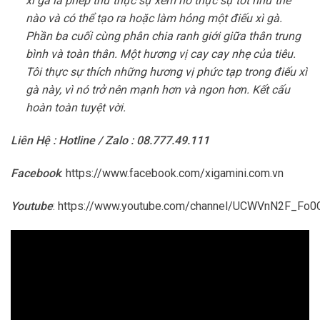
xì gà là phép thử thực sự xem nó thực sự tốt như thế
nào và có thể tạo ra hoặc làm hỏng một điếu xì gà.
Phần ba cuối cùng phân chia ranh giới giữa thân trung
bình và toàn thân. Một hương vị cay cay nhẹ của tiêu.
Tôi thực sự thích những hương vị phức tạp trong điếu xì
gà này, vì nó trở nên mạnh hơn và ngon hơn. Kết cấu
hoàn toàn tuyệt vời.
Liên Hệ : Hotline / Zalo : 08.777.49.111
Facebook
:
https://www.facebook.com/xigamini.com.vn
Youtube
:
https://www.youtube.com/channel/UCWVnN2F_F