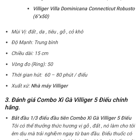
Villiger Villa Dominicana Connecticut Robusto
(6″x50)
Mùi Vị: đất , da , tiêu , gỗ , cỏ khô
Độ Mạnh: Trung bình
Chiều dài: 15 cm
Vòng đo (Ring): 50
Thời gian hút: 60 – 80 phút / điếu
Xuất xứ:
Nhà máy Villiger
3. Đánh giá Combo Xì Gà Villiger 5 Điếu chính
hãng.
Bắt đầu 1/3 điếu đầu tiên Combo Xì Gà Villiger 5 Điếu
Tôi có thể thưởng thức hương vị gỗ , đất , nó làm cho tôi
êm dịu mà trải nghiệm ngay từ ban đầu. Điếu thuốc có