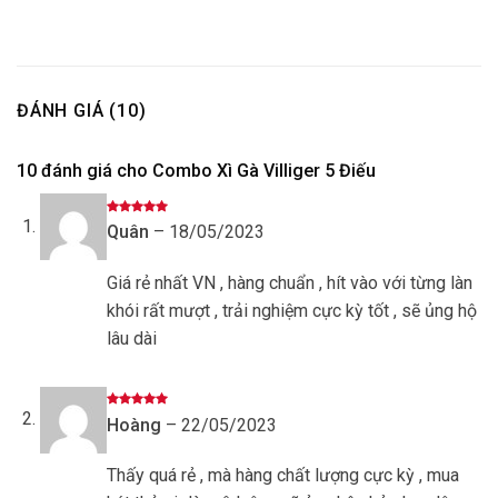
ĐÁNH GIÁ (10)
10 đánh giá cho
Combo Xì Gà Villiger 5 Điếu
Được xếp
Quân
–
18/05/2023
hạng
5
5
sao
Giá rẻ nhất VN , hàng chuẩn , hít vào với từng làn
khói rất mượt , trải nghiệm cực kỳ tốt , sẽ ủng hộ
lâu dài
Được xếp
Hoàng
–
22/05/2023
hạng
5
5
sao
Thấy quá rẻ , mà hàng chất lượng cực kỳ , mua