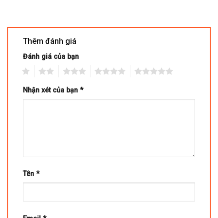
Thêm đánh giá
Đánh giá của bạn
1
2
3
4
5
Nhận xét của bạn
*
Tên
*