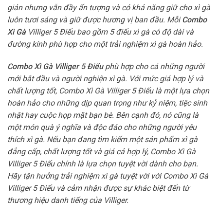
giản nhưng vẫn đầy ấn tượng và có khả năng giữ cho xì gà
luôn tươi sáng và giữ được hương vị ban đầu. Mỗi
Combo
Xì Gà
Villiger 5 Điếu bao gồm 5 điếu xì gà có độ dài và
đường kính phù hợp cho một trải nghiệm xì gà hoàn hảo.
Combo Xì Gà Villiger 5 Điếu
phù hợp cho cả những người
mới bắt đầu và người nghiện xì gà. Với mức giá hợp lý và
chất lượng tốt, Combo Xì Gà Villiger 5 Điếu là một lựa chọn
hoàn hảo cho những dịp quan trọng như kỷ niệm, tiệc sinh
nhật hay cuộc họp mặt bạn bè. Bên cạnh đó, nó cũng là
một món quà ý nghĩa và độc đáo cho những người yêu
thích xì gà. Nếu bạn đang tìm kiếm một sản phẩm xì gà
đẳng cấp, chất lượng tốt và giá cả hợp lý, Combo Xì Gà
Villiger 5 Điếu chính là lựa chọn tuyệt vời dành cho bạn.
Hãy tận hưởng trải nghiệm xì gà tuyệt vời với Combo Xì Gà
Villiger 5 Điếu và cảm nhận được sự khác biệt đến từ
thương hiệu danh tiếng của Villiger.