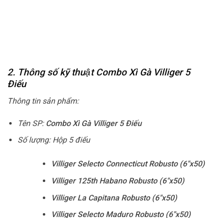
2. Thông số kỹ thuật Combo Xì Gà Villiger 5
Điếu
Thông tin sản phẩm:
Tên SP:
Combo Xì Gà Villiger 5 Điếu
Số lượng: Hộp 5 điếu
Villiger Selecto Connecticut Robusto (6″x50)
Villiger 125th Habano Robusto (6″x50)
Villiger La Capitana Robusto (6″x50)
Villiger Selecto Maduro Robusto (6″x50)