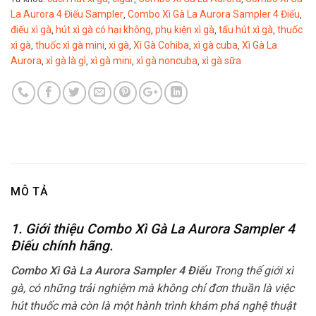
La Aurora 4 Điếu Sampler
Combo Xì Gà La Aurora Sampler 4 Điếu
,
,
điếu xì gà
hút xì gà có hại không
phụ kiện xì gà
tẩu hút xì gà
thuốc
,
,
,
,
xì gà
thuốc xì gà mini
xì gà
Xì Gà Cohiba
xì gà cuba
Xì Gà La
,
,
,
,
,
Aurora
xì gà là gì
xì gà mini
xì gà noncuba
xì gà sữa
,
,
,
,
MÔ TẢ
1. Giới thiệu Combo Xì Gà La Aurora Sampler 4
Điếu chính hãng.
Combo Xì Gà La Aurora Sampler 4 Điếu
Trong thế giới xì
gà, có những trải nghiệm mà không chỉ đơn thuần là việc
hút thuốc mà còn là một hành trình khám phá nghệ thuật