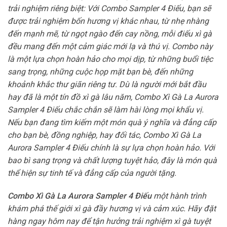
trải nghiệm riêng biệt: Với Combo Sampler 4 Điếu, bạn sẽ
được trải nghiệm bốn hương vị khác nhau, từ nhẹ nhàng
đến mạnh mẽ, từ ngọt ngào đến cay nồng, mỗi điếu xì gà
đều mang đến một cảm giác mới lạ và thú vị. Combo này
là một lựa chọn hoàn hảo cho mọi dịp, từ những buổi tiệc
sang trọng, những cuộc họp mặt bạn bè, đến những
khoảnh khắc thư giãn riêng tư. Dù là người mới bắt đầu
hay đã là một tín đồ xì gà lâu năm, Combo Xì Gà La Aurora
Sampler 4 Điếu chắc chắn sẽ làm hài lòng mọi khẩu vị.
Nếu bạn đang tìm kiếm một món quà ý nghĩa và đẳng cấp
cho bạn bè, đồng nghiệp, hay đối tác, Combo Xì Gà La
Aurora Sampler 4 Điếu chính là sự lựa chọn hoàn hảo. Với
bao bì sang trọng và chất lượng tuyệt hảo, đây là món quà
thể hiện sự tinh tế và đẳng cấp của người tặng.
Combo Xì Gà La Aurora Sampler 4 Điếu
một hành trình
khám phá thế giới xì gà đầy hương vị và cảm xúc. Hãy đặt
hàng ngay hôm nay để tận hưởng trải nghiệm xì gà tuyệt