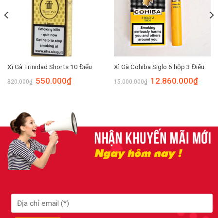
Xì Gà Trinidad Shorts 10 Điếu
Xì Gà Cohiba Siglo 6 hộp 3 Điếu
550.000
₫
12.860.000
₫
820.000
₫
15.000.000
₫