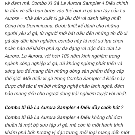
và đam mê. Combo Xì Gà La Aurora Sampler 4 Điếu chính
là tấm vé dẫn bạn bước vào thế giới xì gà tinh túy của La
Aurora – nhà sản xuất xì gà lâu đời và danh tiếng nhất
Cộng hòa Dominicana. Được thiết kế dành cho những
người yêu xì gà, từ người mới bắt đầu đến những tín đồ xì
gà dày dặn kinh nghiệm, combo này là một sự lựa chọn
hoàn hảo để khám phá sự đa dạng và độc đáo của La
Aurora. La Aurora, với hơn 100 năm kinh nghiệm trong
ngành công nghiệp xì gà, đã không ngừng phát triển và
sáng tạo để mang đến những dòng sản phẩm đẳng cấp
thế giới. Mỗi điếu xì gà trong Combo Sampler 4 Điếu này
được chế tác tỉ mỉ bởi những nghệ nhân lành nghề, đảm
bảo mang đến cho người dùng trải nghiệm tuyệt vời nhất.
Combo Xì Gà La Aurora Sampler 4 Điếu đầy cuốn hút ?
Combo Xì Gà La Aurora Sampler 4 Điếu
không chỉ đơn
thuần là một bộ sưu tập xì gà, mà còn là một hành trình
khám phá bốn hương vị đặc trưng, mỗi loại mang đến một