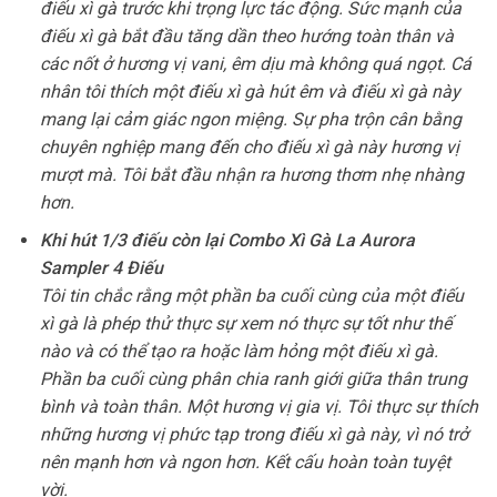
điếu xì gà trước khi trọng lực tác động. Sức mạnh của
điếu xì gà bắt đầu tăng dần theo hướng toàn thân và
các nốt ở hương vị vani, êm dịu mà không quá ngọt. Cá
nhân tôi thích một điếu xì gà hút êm và điếu xì gà này
mang lại cảm giác ngon miệng. Sự pha trộn cân bằng
chuyên nghiệp mang đến cho điếu xì gà này hương vị
mượt mà. Tôi bắt đầu nhận ra hương thơm nhẹ nhàng
hơn.
Khi hút 1/3 điếu còn lại Combo Xì Gà La Aurora
Sampler 4 Điếu
Tôi tin chắc rằng một phần ba cuối cùng của một điếu
xì gà là phép thử thực sự xem nó thực sự tốt như thế
nào và có thể tạo ra hoặc làm hỏng một điếu xì gà.
Phần ba cuối cùng phân chia ranh giới giữa thân trung
bình và toàn thân. Một hương vị gia vị. Tôi thực sự thích
những hương vị phức tạp trong điếu xì gà này, vì nó trở
nên mạnh hơn và ngon hơn. Kết cấu hoàn toàn tuyệt
vời.