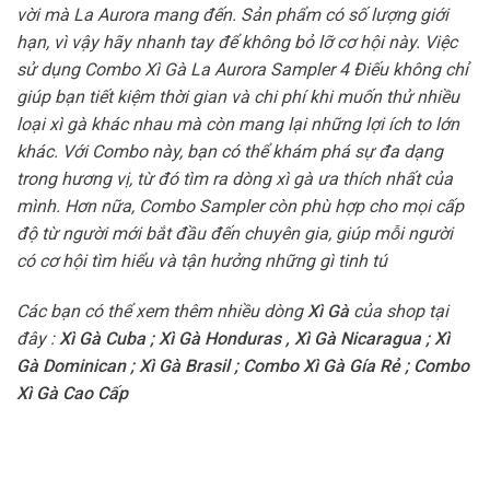
vời mà La Aurora mang đến. Sản phẩm có số lượng giới
hạn, vì vậy hãy nhanh tay để không bỏ lỡ cơ hội này. Việc
sử dụng Combo Xì Gà La Aurora Sampler 4 Điếu không chỉ
giúp bạn tiết kiệm thời gian và chi phí khi muốn thử nhiều
loại xì gà khác nhau mà còn mang lại những lợi ích to lớn
khác. Với Combo này, bạn có thể khám phá sự đa dạng
trong hương vị, từ đó tìm ra dòng xì gà ưa thích nhất của
mình. Hơn nữa, Combo Sampler còn phù hợp cho mọi cấp
độ từ người mới bắt đầu đến chuyên gia, giúp mỗi người
có cơ hội tìm hiểu và tận hưởng những gì tinh tú
Các bạn có thể xem thêm nhiều dòng
Xì Gà
của shop tại
đây :
Xì Gà Cuba
;
Xì Gà Honduras
,
Xì Gà Nicaragua
;
Xì
Gà Dominican
;
Xì Gà Brasil
;
Combo Xì Gà Gía Rẻ
;
Combo
Xì Gà Cao Cấp