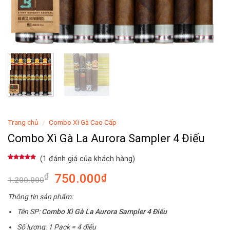
Trang chủ
Combo Xì Gà Cao Cấp
/
Combo Xì Gà La Aurora Sampler 4 Điếu
(
1
đánh giá của khách hàng)
5.00
1
trên 5
dựa trên
750.000
₫
₫
đánh giá
1.200.000
Thông tin sản phẩm:
Tên SP:
Combo Xì Gà La Aurora Sampler 4 Điếu
Số lượng: 1 Pack = 4 điếu