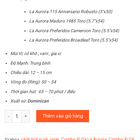
La Aurora 115 Aniversario Robusto (5″x50)
La Aurora Maduro 1985 Toro (5.7″x54)
La Aurora Preferidos Cameroon Toro (5.5″x54)
La Aurora Preferidos Broadleaf Toro (5.5″x54)
Mùi Vị: cỏ khô , vani , gia vị
Độ Mạnh: Trung bình
Chiều dài: 12 – 15 cm
Vòng đo (Ring): 50 – 54
Thời gian hút: 65 – 70 phút / điếu
Xuất xứ:
Dominican
Số lượng
Thêm vào giỏ hàng
cách hút xì gà
cigar
Combo Xì Gà La Aurora
Combo Xì Gà
Từ khóa:
,
,
,