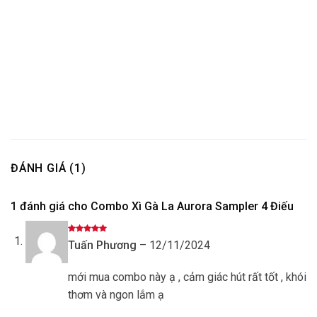
ĐÁNH GIÁ (1)
1 đánh giá cho
Combo Xì Gà La Aurora Sampler 4 Điếu
Được xếp
Tuấn Phương
–
12/11/2024
hạng
5
5
sao
mới mua combo này ạ , cảm giác hút rất tốt , khói
thơm và ngon lắm ạ