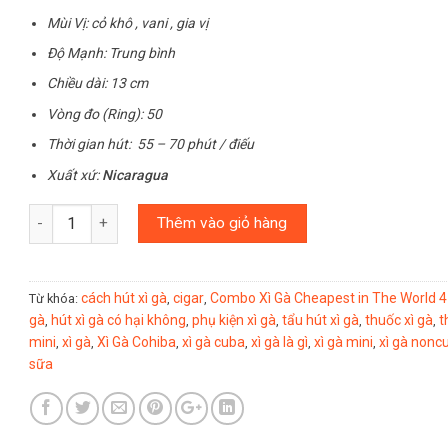
Mùi Vị: cỏ khô , vani , gia vị
Độ Mạnh: Trung bình
Chiều dài: 13 cm
Vòng đo (Ring): 50
Thời gian hút: 55 – 70 phút / điếu
Xuất xứ:
Nicaragua
Số lượng
Thêm vào giỏ hàng
cách hút xì gà
cigar
Combo Xì Gà Cheapest in The World 4
Từ khóa:
,
,
gà
hút xì gà có hại không
phụ kiện xì gà
tẩu hút xì gà
thuốc xì gà
t
,
,
,
,
,
mini
xì gà
Xì Gà Cohiba
xì gà cuba
xì gà là gì
xì gà mini
xì gà nonc
,
,
,
,
,
,
sữa