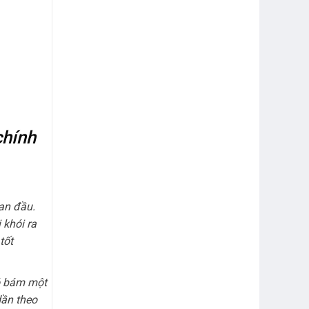
chính
an đầu.
khói ra
tốt
nó bám một
dần theo