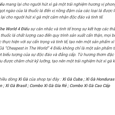
iếu
mang lại cho người hút xì gà một trải nghiệm hương vị phon
t ngào của lá thuốc lá đến vị nồng đậm của các loại lá được 
ại cho người hút xì gà một cảm nhận độc đáo và tinh tế.
The World 4 Điếu
sự cân nhắc và tinh tế trong sự kết hợp các th
á thuốc lá chất lượng cao đến quy trình sản xuất cẩn thận, mọi 
 thực hiện với sự cẩn trọng và tinh tế, tạo nên một sản phẩm xì
à “Cheapest in The World” 4 Điếu không chỉ là một sản phẩm t
t biểu tượng của sự độc đáo và đẳng cấp. Từ hương thơm đặc 
ều được chăm chút kỹ lưỡng, tạo nên một trải nghiệm hút xì gà 
hiều dòng
Xì Gà
của shop tại đây :
Xì Gà Cuba
;
Xì Gà Honduras
n
;
Xì Gà Brasil
;
Combo Xì Gà Gía Rẻ
;
Combo Xì Gà Cao Cấp