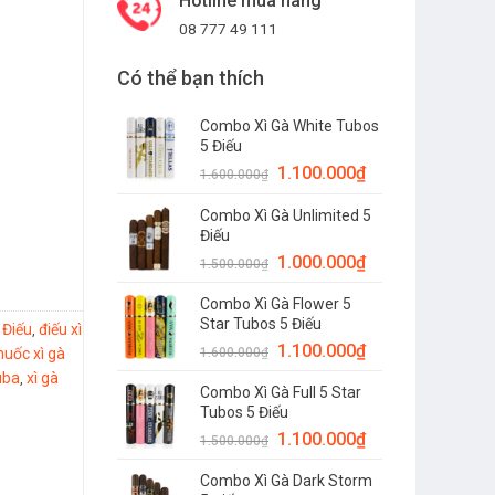
Hotline mua hàng
08 777 49 111
Có thể bạn thích
Combo Xì Gà White Tubos
5 Điếu
1.100.000
₫
1.600.000
₫
Combo Xì Gà Unlimited 5
Điếu
1.000.000
₫
1.500.000
₫
Combo Xì Gà Flower 5
Star Tubos 5 Điếu
 Điếu
điếu xì
,
1.100.000
₫
huốc xì gà
1.600.000
₫
uba
xì gà
,
Combo Xì Gà Full 5 Star
Tubos 5 Điếu
1.100.000
₫
1.500.000
₫
Combo Xì Gà Dark Storm