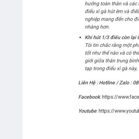
hướng toàn thân và các nố
điếu xì gà hút êm và đi
nghiệp mang đến cho điế
nhàng hơn.
Khi hút 1/3 điếu còn l
Tôi tin chắc rằng một ph
tốt như thế nào và có th
giới giữa thân trung bìn
tạp trong điếu xì gà này
Liên Hệ : Hotline / Zalo : 0
Facebook
:
https://www.fac
Youtube
:
https://www.you