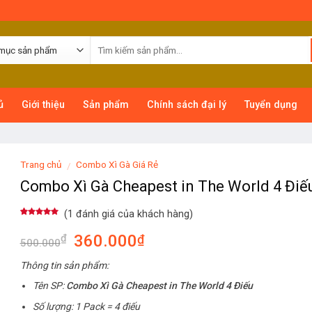
ủ
Giới thiệu
Sản phẩm
Chính sách đại lý
Tuyển dụng
Trang chủ
Combo Xì Gà Giá Rẻ
/
Combo Xì Gà Cheapest in The World 4 Điế
(
1
đánh giá của khách hàng)
5.00
1
trên 5
dựa trên
360.000
₫
₫
đánh giá
500.000
Thông tin sản phẩm:
Tên SP:
Combo Xì Gà Cheapest in The World 4 Điếu
Số lượng: 1 Pack = 4 điếu