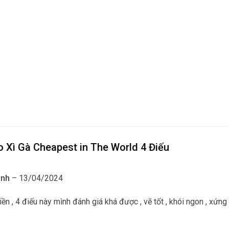
 Xì Gà Cheapest in The World 4 Điếu
ạnh
–
13/04/2024
iền , 4 điếu này mình đánh giá khá được , vẽ tốt , khói ngon , xứng