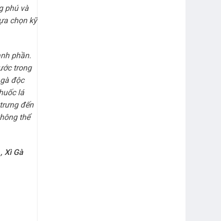
g phú và
lựa chọn kỹ
ành phần.
bước trong
 gà độc
huốc lá
trưng đến
không thể
,
Xì Gà