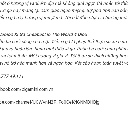
t ở hương vị vani, êm dịu mà không quá ngọt. Cá nhân tôi th
ếu xì gà này mang lại cảm giác ngon miệng. Sự pha trộn cân bằ
u xì gà này hương vị mượt mà. Tôi bắt đầu nhận ra hương thơ
ại Combo Xì Gà Cheapest in The World 4 Điếu
ần ba cuối cùng của một điếu xì gà là phép thử thực sự xem nó
ể tạo ra hoặc làm hỏng một điếu xì gà. Phần ba cuối cùng phân 
h và toàn thân. Một hương vị gia vị. Tôi thực sự thích những hươ
, vì nó trở nên mạnh hơn và ngon hơn. Kết cấu hoàn toàn tuyệt vờ
8.777.49.111
ebook.com/xigamini.com.vn
tube.com/channel/UCWVnN2F_Fo0CeK4GNMBHBjg