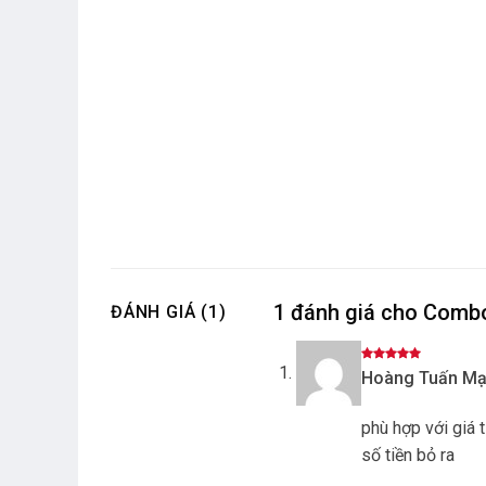
1 đánh giá cho
Combo
ĐÁNH GIÁ (1)
Được xếp
Hoàng Tuấn M
hạng
5
5
sao
phù hợp với giá t
số tiền bỏ ra