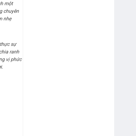
ích một
ng chuyên
m nhẹ
 thực sự
chia ranh
ng vị phức
i.