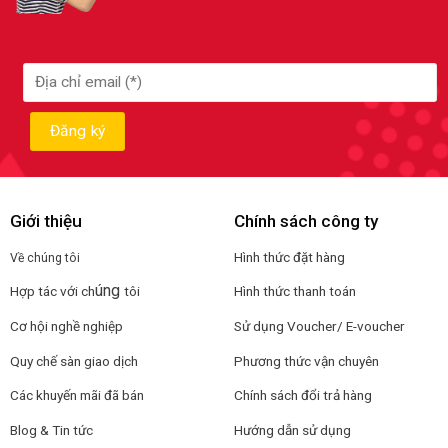
Giới thiệu
Chính sách công ty
Hình thức đặt hàng
Về chúng tôi
úng
Hợp tác với ch
tôi
Hình thức thanh toán
Cơ hội nghề nghiệp
Sử dụng Voucher/ E-voucher
Quy chế sàn giao dịch
Phương thức vận chuyên
Các khuyến mãi đã bán
Chính sách đổi trả hàng
Blog & Tin tức
Hướng dẫn sử dụng