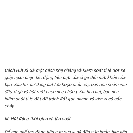
Cách Hút Xì Gà
một cách nhẹ nhàng và kiểm soát tỉ lệ đốt sẽ
giúp ngăn chặn tác động tiêu cực của xì gà đến sức khỏe của
bạn. Sau khi sử dụng bật lửa hoặc điếu cày, bạn nên nhắm vào
đầu xì gà và hút một cách nhẹ nhàng. Khi bạn hút, bạn nên
kiểm soát tỉ lệ đốt để tránh đốt quá nhanh và làm xì gà bốc
cháy.
III. Hút đúng thời gian và tần suất
Để hạn chế tác động tiêu cực của xì gà đến sức khỏe, bạn nên