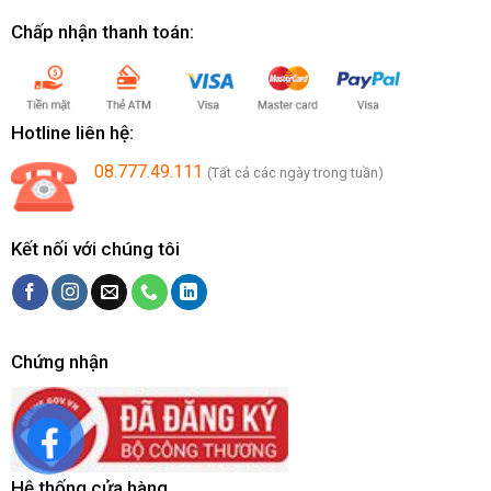
Chấp nhận thanh toán:
Hotline liên hệ:
08.777.49.111
(Tất cả các ngày trong tuần)
Kết nối với chúng tôi
Chứng nhận
Hệ thống cửa hàng