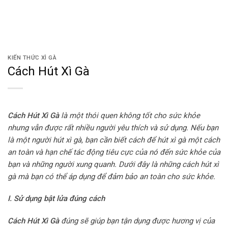
KIẾN THỨC XÌ GÀ
Cách Hút Xì Gà
Cách Hút Xì Gà
là một thói quen không tốt cho sức khỏe
nhưng vẫn được rất nhiều người yêu thích và sử dụng. Nếu bạn
là một người hút xì gà, bạn cần biết cách để hút xì gà một cách
an toàn và hạn chế tác động tiêu cực của nó đến sức khỏe của
bạn và những người xung quanh. Dưới đây là những cách hút xì
gà mà bạn có thể áp dụng để đảm bảo an toàn cho sức khỏe.
I. Sử dụng bật lửa đúng cách
Cách Hút Xì Gà
đúng sẽ giúp bạn tận dụng được hương vị của