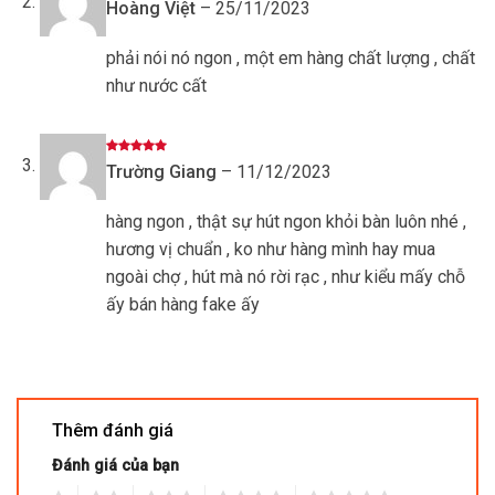
Được xếp
Hoàng Việt
–
25/11/2023
hạng
5
5
sao
phải nói nó ngon , một em hàng chất lượng , chất
như nước cất
Được xếp
Trường Giang
–
11/12/2023
hạng
5
5
sao
hàng ngon , thật sự hút ngon khỏi bàn luôn nhé ,
hương vị chuẩn , ko như hàng mình hay mua
ngoài chợ , hút mà nó rời rạc , như kiểu mấy chỗ
ấy bán hàng fake ấy
Thêm đánh giá
Đánh giá của bạn