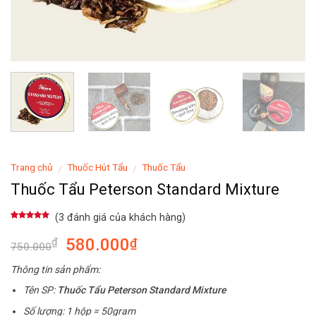
Trang chủ
Thuốc Hút Tẩu
Thuốc Tẩu
/
/
Thuốc Tẩu Peterson Standard Mixture
(
3
đánh giá của khách hàng)
5.00
3
trên 5
dựa trên
580.000
₫
₫
đánh giá
750.000
Thông tin sản phẩm:
Tên SP:
Thuốc Tẩu Peterson Standard Mixture
Số lượng: 1 hộp = 50gram