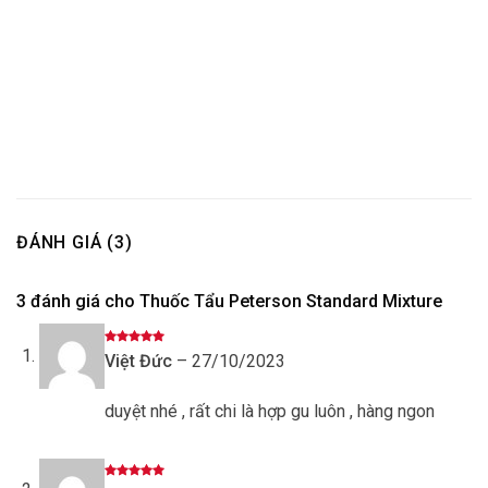
ĐÁNH GIÁ (3)
3 đánh giá cho
Thuốc Tẩu Peterson Standard Mixture
Được xếp
Việt Đức
–
27/10/2023
hạng
5
5
sao
duyệt nhé , rất chi là hợp gu luôn , hàng ngon