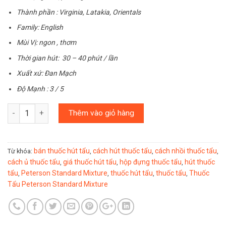
Thành phần : Virginia, Latakia, Orientals
Family: English
Mùi Vị: ngon , thơm
Thời gian hút: 30 – 40 phút / lần
Xuất xứ: Đan Mạch
Độ Mạnh : 3 / 5
Số lượng
Thêm vào giỏ hàng
bán thuốc hút tẩu
cách hút thuốc tẩu
cách nhồi thuốc tẩu
Từ khóa:
,
,
,
cách ủ thuốc tẩu
giá thuốc hút tẩu
hộp đựng thuốc tẩu
hút thuốc
,
,
,
tẩu
Peterson Standard Mixture
thuốc hút tẩu
thuốc tẩu
Thuốc
,
,
,
,
Tẩu Peterson Standard Mixture