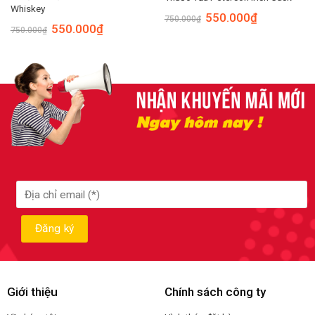
Whiskey
550.000
₫
750.000
₫
550.000
₫
750.000
₫
Giới thiệu
Chính sách công ty