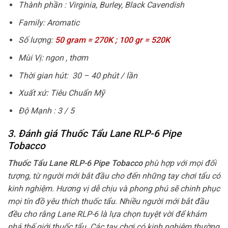
Thành phần : Virginia, Burley, Black Cavendish
Family: Aromatic
Số lượng:
50 gram = 270K ; 100 gr = 520K
Mùi Vị: ngon , thơm
Thời gian hút: 30 – 40 phút / lần
Xuất xứ: Tiêu Chuẩn Mỹ
Độ Mạnh : 3 / 5
3. Đánh giá Thuốc Tẩu Lane RLP-6 Pipe
Tobacco
Thuốc Tẩu Lane RLP-6 Pipe Tobacco
phù hợp với mọi đối
tượng, từ người mới bắt đầu cho đến những tay chơi tẩu có
kinh nghiệm. Hương vị dễ chịu và phong phú sẽ chinh phục
mọi tín đồ yêu thích thuốc tẩu. Nhiều người mới bắt đầu
đều cho rằng Lane RLP-6 là lựa chọn tuyệt vời để khám
phá thế giới thuốc tẩu. Các tay chơi có kinh nghiệm thường