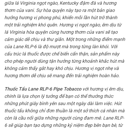
giữa lá Virginia ngọt ngào, Kentucky đậm đà và hương
thơm của vani. Sự hòa quyện này tạo ra một bản giao
hưởng hương vị phong phú, khiến mỗi lần hút trở thành
một trải nghiệm khó quên. Hương vị ngọt ngào, êm dịu từ
lá Virginia hòa quyện cùng hương thơm của vani sẽ tạo
cảm giác dễ chịu và thư giãn. Một trong những điểm mạnh
của Lane RLP-6 là độ mượt mà trong từng làn khói. Với
cấu trúc lá thuốc được chế biến cẩn thận, sản phẩm này
cho phép người dùng tận hưởng từng khoảnh khắc hút mà
không cảm thấy gắt hay khó chịu. Hương vị ngọt nhẹ và
hương thơm dễ chịu sẽ mang đến trải nghiệm hoàn hảo.
Thuốc Tẩu Lane RLP-6 Pipe Tobacco
với hương vị êm dịu,
chính là lựa chọn lý tưởng để bạn có thể thưởng thức
những phút giây bình yên sau một ngày dài làm việc. Hút
thuốc tẩu không chỉ đơn thuần là một sở thích cá nhân mà
còn là cầu nối giữa những người cùng đam mê. Lane RLP-
6 sẽ giúp bạn tạo dựng những kỷ niệm đẹp bên bạn bè, từ