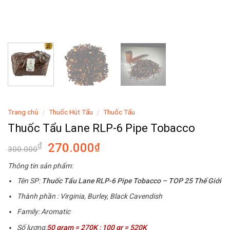
Trang chủ
Thuốc Hút Tẩu
Thuốc Tẩu
/
/
Thuốc Tẩu Lane RLP-6 Pipe Tobacco
270.000
₫
₫
300.000
Thông tin sản phẩm:
Tên SP:
Thuốc Tẩu Lane RLP-6 Pipe Tobacco
– TOP 25 Thế Giới
Thành phần : Virginia, Burley, Black Cavendish
Family: Aromatic
Số lượng:
50 gram = 270K ; 100 gr = 520K