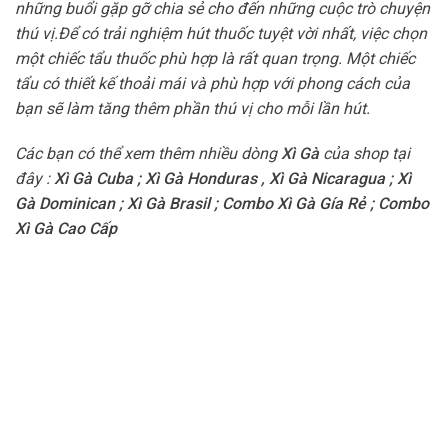
những buổi gặp gỡ chia sẻ cho đến những cuộc trò chuyện
thú vị.Để có trải nghiệm hút thuốc tuyệt vời nhất, việc chọn
một chiếc tẩu thuốc phù hợp là rất quan trọng. Một chiếc
tẩu có thiết kế thoải mái và phù hợp với phong cách của
bạn sẽ làm tăng thêm phần thú vị cho mỗi lần hút.
Các bạn có thể xem thêm nhiều dòng
Xì Gà
của shop tại
đây :
Xì Gà Cuba
;
Xì Gà Honduras
,
Xì Gà Nicaragua
;
Xì
Gà Dominican
;
Xì Gà Brasil
;
Combo Xì Gà Gía Rẻ
;
Combo
Xì Gà Cao Cấp