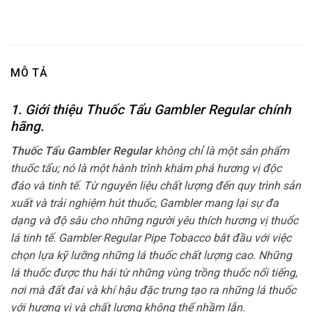
MÔ TẢ
1. Giới thiệu Thuốc Tẩu Gambler Regular chính
hãng.
Thuốc Tẩu Gambler Regular
không chỉ là một sản phẩm
thuốc tẩu; nó là một hành trình khám phá hương vị độc
đáo và tinh tế. Từ nguyên liệu chất lượng đến quy trình sản
xuất và trải nghiệm hút thuốc, Gambler mang lại sự đa
dạng và độ sâu cho những người yêu thích hương vị thuốc
lá tinh tế. Gambler Regular Pipe Tobacco bắt đầu với việc
chọn lựa kỹ lưỡng những lá thuốc chất lượng cao. Những
lá thuốc được thu hái từ những vùng trồng thuốc nổi tiếng,
nơi mà đất đai và khí hậu đặc trưng tạo ra những lá thuốc
với hương vị và chất lượng không thể nhầm lẫn.