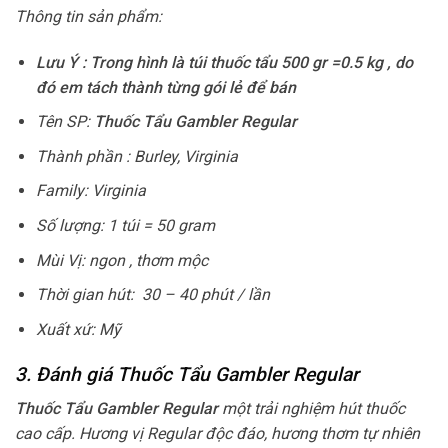
Thông tin sản phẩm:
Lưu Ý : Trong hình là túi thuốc tẩu 500 gr =0.5 kg , do
đó em tách thành từng gói lẻ để bán
Tên SP:
Thuốc Tẩu Gambler Regular
Thành phần : Burley, Virginia
Family: Virginia
Số lượng: 1 túi = 50 gram
Mùi Vị: ngon , thơm mộc
Thời gian hút: 30 – 40 phút / lần
Xuất xứ: Mỹ
3. Đánh giá Thuốc Tẩu Gambler Regular
Thuốc Tẩu Gambler Regular
một trải nghiệm hút thuốc
cao cấp. Hương vị Regular độc đáo, hương thơm tự nhiên