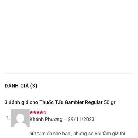
ĐÁNH GIÁ (3)
3 đánh giá cho
Thuốc Tẩu Gambler Regular 50 gr
Được
Khánh Phương
–
29/11/2023
xếp hạng
4
5 sao
hút tạm ổn nhé bạn , nhưng so với tầm giá thì