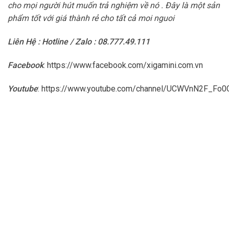
cho mọi người hút muốn trả nghiệm về nó . Đây là một sản
phẩm tốt với giá thành rẻ cho tất cả moi nguoi
Liên Hệ : Hotline / Zalo : 08.777.49.111
Facebook
:
https://www.facebook.com/xigamini.com.vn
Youtube
:
https://www.youtube.com/channel/UCWVnN2F_F