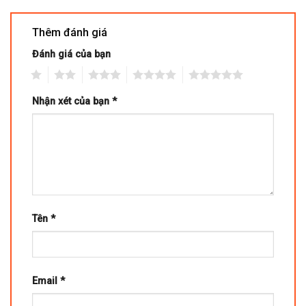
Thêm đánh giá
Đánh giá của bạn
1
2
3
4
5
Nhận xét của bạn
*
Tên
*
Email
*