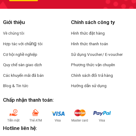
Giới thiệu
Chính sách công ty
Hình thức đặt hàng
Về chúng tôi
úng
Hợp tác với ch
tôi
Hình thức thanh toán
Cơ hội nghề nghiệp
Sử dụng Voucher/ E-voucher
Quy chế sàn giao dịch
Phương thức vận chuyên
Các khuyến mãi đã bán
Chính sách đổi trả hàng
Blog & Tin tức
Hướng dẫn sử dụng
Chấp nhận thanh toán:
Hotline liên hệ: