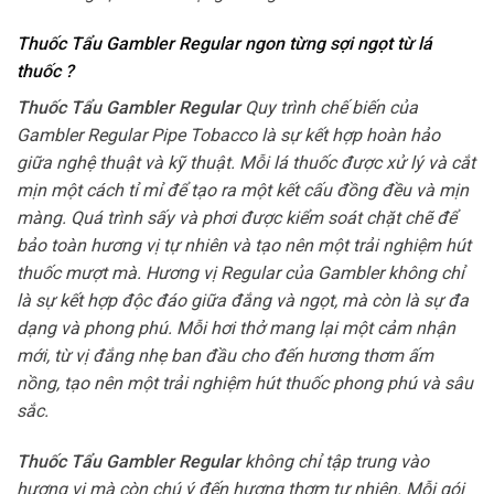
Thuốc Tẩu Gambler Regular ngon từng sợi ngọt từ lá
thuốc ?
Thuốc Tẩu Gambler Regular
Quy trình chế biến của
Gambler Regular Pipe Tobacco là sự kết hợp hoàn hảo
giữa nghệ thuật và kỹ thuật. Mỗi lá thuốc được xử lý và cắt
mịn một cách tỉ mỉ để tạo ra một kết cấu đồng đều và mịn
màng. Quá trình sấy và phơi được kiểm soát chặt chẽ để
bảo toàn hương vị tự nhiên và tạo nên một trải nghiệm hút
thuốc mượt mà. Hương vị Regular của Gambler không chỉ
là sự kết hợp độc đáo giữa đắng và ngọt, mà còn là sự đa
dạng và phong phú. Mỗi hơi thở mang lại một cảm nhận
mới, từ vị đắng nhẹ ban đầu cho đến hương thơm ấm
nồng, tạo nên một trải nghiệm hút thuốc phong phú và sâu
sắc.
Thuốc Tẩu Gambler Regular
không chỉ tập trung vào
hương vị mà còn chú ý đến hương thơm tự nhiên. Mỗi gói