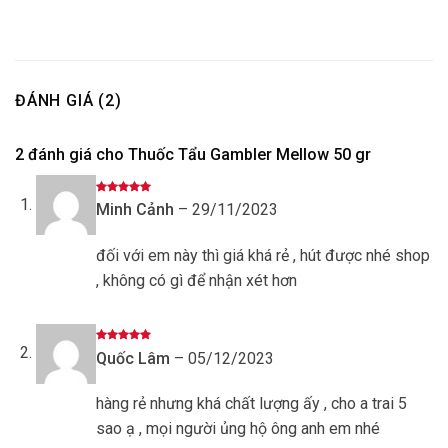
ĐÁNH GIÁ (2)
2 đánh giá cho
Thuốc Tẩu Gambler Mellow 50 gr
Được xếp
Minh Cảnh
–
29/11/2023
hạng
5
5
sao
đối với em này thì giá khá rẻ , hút được nhé shop
, không có gì để nhận xét hơn
Được xếp
Quốc Lâm
–
05/12/2023
hạng
5
5
sao
hàng rẻ nhưng khá chất lượng ấy , cho a trai 5
sao ạ , mọi người ủng hộ ông anh em nhé