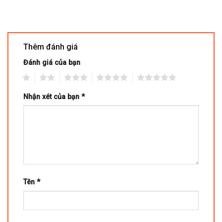
Thêm đánh giá
Đánh giá của bạn
1
2
3
4
5
Nhận xét của bạn
*
Tên
*