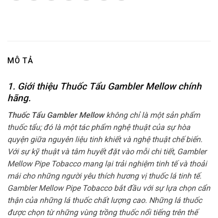
MÔ TẢ
1. Giới thiệu Thuốc Tẩu Gambler Mellow chính
hãng.
Thuốc Tẩu Gambler Mellow
không chỉ là một sản phẩm
thuốc tẩu; đó là một tác phẩm nghệ thuật của sự hòa
quyện giữa nguyên liệu tinh khiết và nghệ thuật chế biến.
Với sự kỹ thuật và tâm huyết đặt vào mỗi chi tiết, Gambler
Mellow Pipe Tobacco mang lại trải nghiệm tinh tế và thoải
mái cho những người yêu thích hương vị thuốc lá tinh tế.
Gambler Mellow Pipe Tobacco bắt đầu với sự lựa chọn cẩn
thận của những lá thuốc chất lượng cao. Những lá thuốc
được chọn từ những vùng trồng thuốc nổi tiếng trên thế