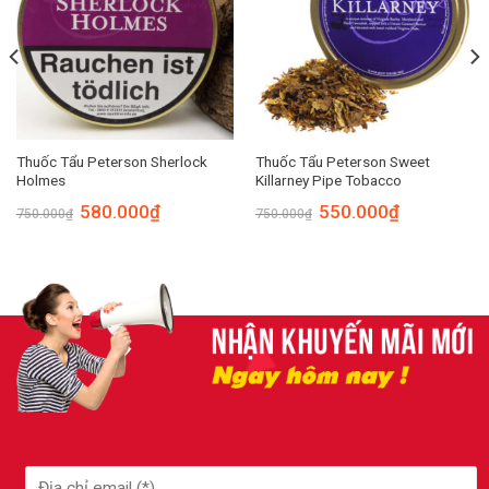
Thuốc Tẩu Peterson Sherlock
Thuốc Tẩu Peterson Sweet
Holmes
Killarney Pipe Tobacco
580.000
₫
550.000
₫
750.000
₫
750.000
₫