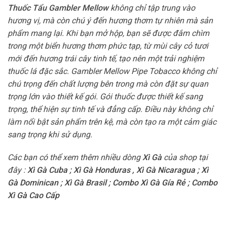
Thuốc Tẩu Gambler Mellow
không chỉ tập trung vào
hương vị, mà còn chú ý đến hương thơm tự nhiên mà sản
phẩm mang lại. Khi bạn mở hộp, bạn sẽ được đắm chìm
trong một biển hương thơm phức tạp, từ mùi cây cỏ tươi
mới đến hương trái cây tinh tế, tạo nên một trải nghiệm
thuốc lá đặc sắc. Gambler Mellow Pipe Tobacco không chỉ
chú trọng đến chất lượng bên trong mà còn đặt sự quan
trọng lớn vào thiết kế gói. Gói thuốc được thiết kế sang
trọng, thể hiện sự tinh tế và đẳng cấp. Điều này không chỉ
làm nổi bật sản phẩm trên kệ, mà còn tạo ra một cảm giác
sang trọng khi sử dụng.
Các bạn có thể xem thêm nhiều dòng
Xì Gà
của shop tại
đây :
Xì Gà Cuba
;
Xì Gà Honduras
,
Xì Gà Nicaragua
;
Xì
Gà Dominican
;
Xì Gà Brasil
;
Combo Xì Gà Gía Rẻ
;
Combo
Xì Gà Cao Cấp