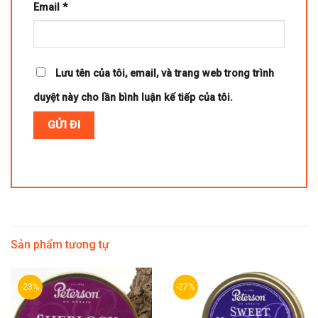
Email
*
Lưu tên của tôi, email, và trang web trong trình
duyệt này cho lần bình luận kế tiếp của tôi.
Sản phẩm tương tự
-23%
-27%